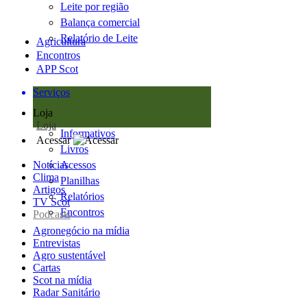
Leite por região
Balança comercial
Relatório de Leite
Agricultura
Encontros
APP Scot
Serviços
Loja
Loja
Informativos
Acessar
Livros
Notícias
Acessos
Clima
Planilhas
Artigos
Relatórios
TV Scot
Encontros
Podcasts
Agronegócio na mídia
Entrevistas
Agro sustentável
Cartas
Scot na mídia
Radar Sanitário