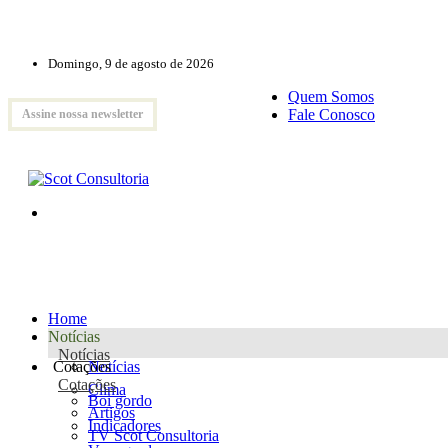
Domingo, 9 de agosto de 2026
Quem Somos
Fale Conosco
Assine nossa newsletter
Home
Notícias
Notícias
Cotações
Notícias
Cotações
Clima
Boi gordo
Artigos
Indicadores
TV Scot Consultoria