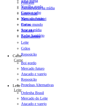
Vaca gorda
Podcasts
Novilha gorda
Agronegócio na mídia
Couro e sebo
Entrevistas
Mercado futuro
Agro sustentável
Cartas
Boi no mundo
Scot na mídia
Atacado
Radar Sanitário
Equivalentes
Leite
Grãos
Reposição
Carne
Carne
Boi gordo
Mercado futuro
Atacado e varejo
Reposição
Proteínas Alternativas
Leite
Leite
Ordenha Brasil
Mercado do Leite
Atacado e varejo