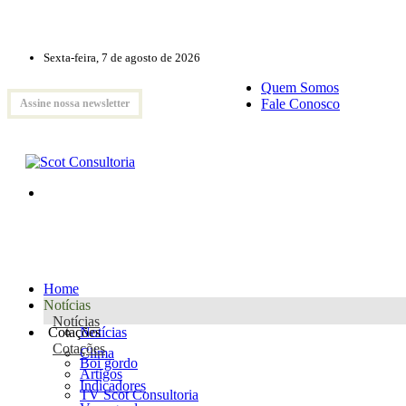
Sexta-feira, 7 de agosto de 2026
Quem Somos
Fale Conosco
Assine nossa newsletter
Home
Notícias
Notícias
Cotações
Notícias
Cotações
Clima
Boi gordo
Artigos
Indicadores
TV Scot Consultoria