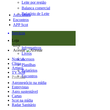
Leite por região
Balança comercial
Relatório de Leite
Agricultura
Encontros
APP Scot
Serviços
Loja
Loja
Informativos
Acessar
Livros
Notícias
Acessos
Clima
Planilhas
Artigos
Relatórios
TV Scot
Encontros
Podcasts
Agronegócio na mídia
Entrevistas
Agro sustentável
Cartas
Scot na mídia
Radar Sanitário