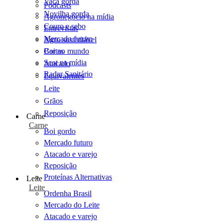
Vaca gorda
Podcasts
Novilha gorda
Agronegócio na mídia
Couro e sebo
Entrevistas
Mercado futuro
Agro sustentável
Cartas
Boi no mundo
Scot na mídia
Atacado
Radar Sanitário
Equivalentes
Leite
Grãos
Reposição
Carne
Carne
Boi gordo
Mercado futuro
Atacado e varejo
Reposição
Proteínas Alternativas
Leite
Leite
Ordenha Brasil
Mercado do Leite
Atacado e varejo