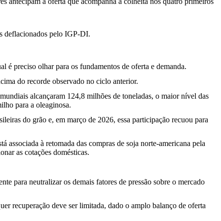
 antecipam a oferta que acompanha a colheita nos quatro primeiros
os deflacionados pelo IGP-DI.
al é preciso olhar para os fundamentos de oferta e demanda.
cima do recorde observado no ciclo anterior.
mundiais alcançaram 124,8 milhões de toneladas, o maior nível das
ilho para a oleaginosa.
ileiras do grão e, em março de 2026, essa participação recuou para
tá associada à retomada das compras de soja norte-americana pela
sionar as cotações domésticas.
nte para neutralizar os demais fatores de pressão sobre o mercado
uer recuperação deve ser limitada, dado o amplo balanço de oferta