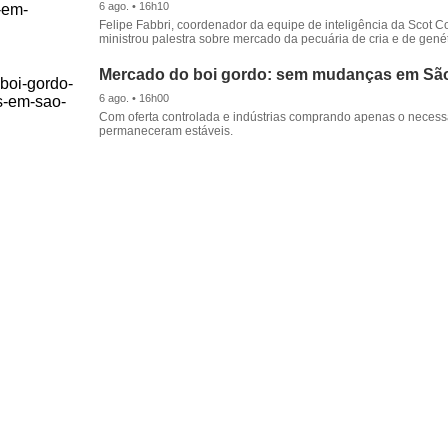
6 ago. • 16h10
Felipe Fabbri, coordenador da equipe de inteligência da Scot Co
ministrou palestra sobre mercado da pecuária de cria e de genét
Mercado do boi gordo: sem mudanças em Sã
6 ago. • 16h00
Com oferta controlada e indústrias comprando apenas o necessá
permaneceram estáveis.