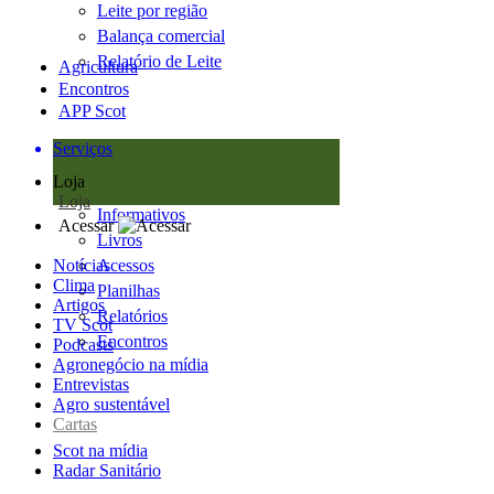
Leite por região
Balança comercial
Relatório de Leite
Agricultura
Encontros
APP Scot
Serviços
Loja
Loja
Informativos
Acessar
Livros
Notícias
Acessos
Clima
Planilhas
Artigos
Relatórios
TV Scot
Encontros
Podcasts
Agronegócio na mídia
Entrevistas
Agro sustentável
Cartas
Scot na mídia
Radar Sanitário