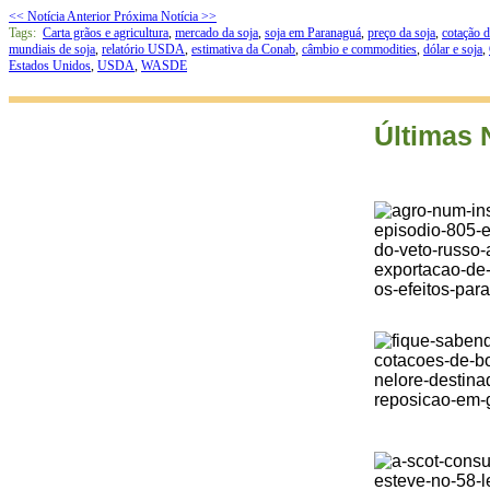
<< Notícia Anterior
Próxima Notícia >>
Tags:
Carta grãos e agricultura
,
mercado da soja
,
soja em Paranaguá
,
preço da soja
,
cotação d
mundiais de soja
,
relatório USDA
,
estimativa da Conab
,
câmbio e commodities
,
dólar e soja
,
Estados Unidos
,
USDA
,
WASDE
Últimas 