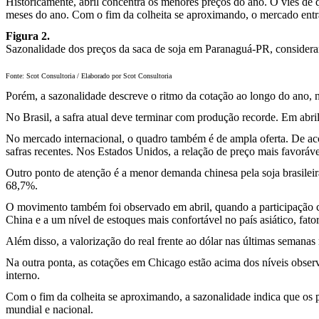
Historicamente, abril concentra os menores preços do ano. O viés 
meses do ano. Com o fim da colheita se aproximando, o mercado entra
Figura 2.
Sazonalidade dos preços da saca de soja em Paranaguá-PR, consideran
Fonte: Scot Consultoria / Elaborado por Scot Consultoria
Porém, a sazonalidade descreve o ritmo da cotação ao longo do ano, n
No Brasil, a safra atual deve terminar com produção recorde. Em abri
No mercado internacional, o quadro também é de ampla oferta. De aco
safras recentes. Nos Estados Unidos, a relação de preço mais favoráve
Outro ponto de atenção é a menor demanda chinesa pela soja brasilei
68,7%.
O movimento também foi observado em abril, quando a participação ca
China e a um nível de estoques mais confortável no país asiático, fato
Além disso, a valorização do real frente ao dólar nas últimas semanas
Na outra ponta, as cotações em Chicago estão acima dos níveis observ
interno.
Com o fim da colheita se aproximando, a sazonalidade indica que os p
mundial e nacional.