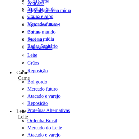
Vaca gorda
Podcasts
Novilha gorda
Agronegócio na mídia
Couro e sebo
Entrevistas
Mercado futuro
Agro sustentável
Cartas
Boi no mundo
Scot na mídia
Atacado
Radar Sanitário
Equivalentes
Leite
Grãos
Reposição
Carne
Carne
Boi gordo
Mercado futuro
Atacado e varejo
Reposição
Proteínas Alternativas
Leite
Leite
Ordenha Brasil
Mercado do Leite
Atacado e varejo