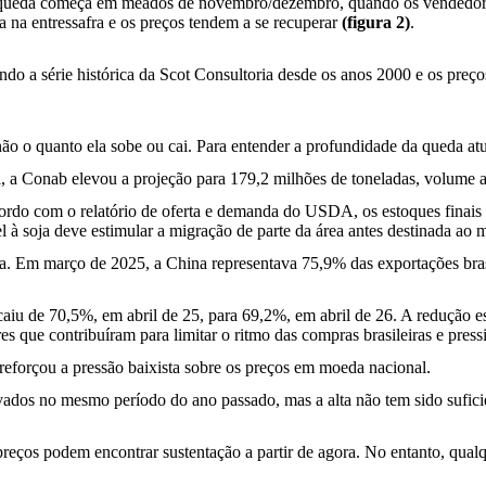
de queda começa em meados de novembro/dezembro, quando os vendedores
 na entressafra e os preços tendem a se recuperar
(figura 2)
.
do a série histórica da Scot Consultoria desde os anos 2000 e os preç
ão o quanto ela sobe ou cai. Para entender a profundidade da queda atu
l, a Conab elevou a projeção para 179,2 milhões de toneladas, volume a
rdo com o relatório de oferta e demanda do USDA, os estoques finais 
l à soja deve estimular a migração de parte da área antes destinada ao m
ra. Em março de 2025, a China representava 75,9% das exportações bras
iu de 70,5%, em abril de 25, para 69,2%, em abril de 26. A redução es
res que contribuíram para limitar o ritmo das compras brasileiras e pres
 reforçou a pressão baixista sobre os preços em moeda nacional.
ados no mesmo período do ano passado, mas a alta não tem sido suficie
reços podem encontrar sustentação a partir de agora. No entanto, qualq