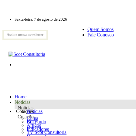
Sexta-feira, 7 de agosto de 2026
Quem Somos
Fale Conosco
Assine nossa newsletter
Home
Notícias
Notícias
Cotações
Notícias
Cotações
Clima
Boi gordo
Artigos
Indicadores
TV Scot Consultoria