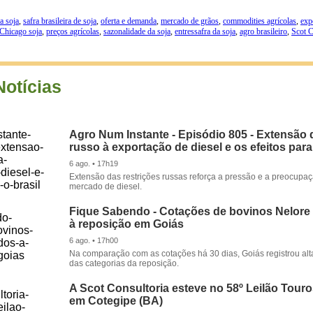
a soja
,
safra brasileira de soja
,
oferta e demanda
,
mercado de grãos
,
commodities agrícolas
,
exp
Chicago soja
,
preços agrícolas
,
sazonalidade da soja
,
entressafra da soja
,
agro brasileiro
,
Scot C
Notícias
Agro Num Instante - Episódio 805 - Extensão 
russo à exportação de diesel e os efeitos para
6 ago. • 17h19
Extensão das restrições russas reforça a pressão e a preocupa
mercado de diesel.
Fique Sabendo - Cotações de bovinos Nelore
à reposição em Goiás
6 ago. • 17h00
Na comparação com as cotações há 30 dias, Goiás registrou alt
das categorias da reposição.
A Scot Consultoria esteve no 58º Leilão Tour
em Cotegipe (BA)