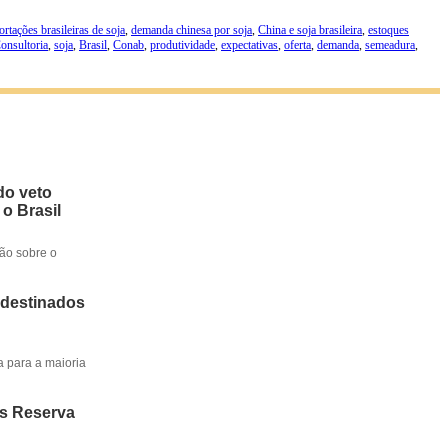
ortações brasileiras de soja
,
demanda chinesa por soja
,
China e soja brasileira
,
estoques
onsultoria
,
soja
,
Brasil
,
Conab
,
produtividade
,
expectativas
,
oferta
,
demanda
,
semeadura
,
do veto
 o Brasil
ção sobre o
 destinados
a para a maioria
os Reserva