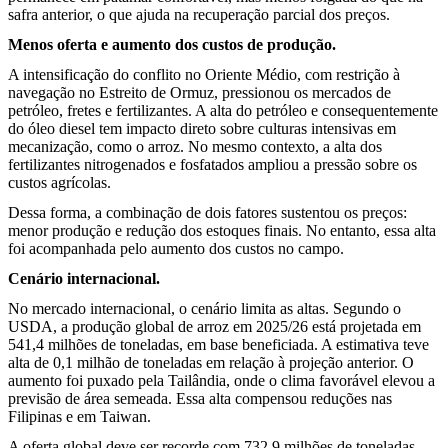
safra anterior, o que ajuda na recuperação parcial dos preços.
Menos oferta e aumento dos custos de produção.
A intensificação do conflito no Oriente Médio, com restrição à
navegação no Estreito de Ormuz, pressionou os mercados de
petróleo, fretes e fertilizantes. A alta do petróleo e consequentemente
do óleo diesel tem impacto direto sobre culturas intensivas em
mecanização, como o arroz. No mesmo contexto, a alta dos
fertilizantes nitrogenados e fosfatados ampliou a pressão sobre os
custos agrícolas.
Dessa forma, a combinação de dois fatores sustentou os preços:
menor produção e redução dos estoques finais. No entanto, essa alta
foi acompanhada pelo aumento dos custos no campo.
Cenário internacional.
No mercado internacional, o cenário limita as altas. Segundo o
USDA, a produção global de arroz em 2025/26 está projetada em
541,4 milhões de toneladas, em base beneficiada. A estimativa teve
alta de 0,1 milhão de toneladas em relação à projeção anterior. O
aumento foi puxado pela Tailândia, onde o clima favorável elevou a
previsão de área semeada. Essa alta compensou reduções nas
Filipinas e em Taiwan.
A oferta global deve ser recorde com 732,9 milhões de toneladas,