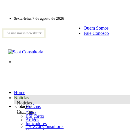
Sexta-feira, 7 de agosto de 2026
Quem Somos
Fale Conosco
Assine nossa newsletter
Home
Notícias
Notícias
Cotações
Notícias
Cotações
Clima
Boi gordo
Artigos
Indicadores
TV Scot Consultoria