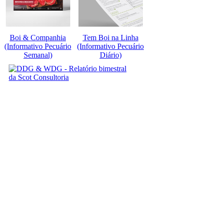
Boi & Companhia
Tem Boi na Linha
(Informativo Pecuário
(Informativo Pecuário
Semanal)
Diário)