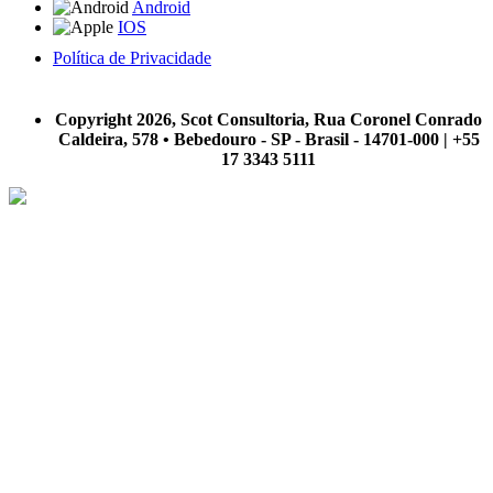
Android
IOS
Política de Privacidade
A Scot Consultoria não se responsabiliza por negócios realizados a partir das informações contidas em
nosso site.
Copyright 2026, Scot Consultoria, Rua Coronel Conrado
Caldeira, 578 • Bebedouro - SP - Brasil - 14701-000 | +55
17 3343 5111