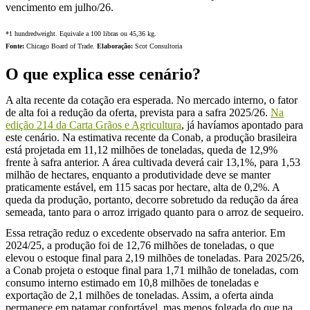
vencimento em julho/26.
*1 hundredweight. Equivale a 100 libras ou 45,36 kg.
Fonte:
Chicago Board of Trade.
Elaboração:
Scot Consultoria
O que explica esse cenário?
A alta recente da cotação era esperada. No mercado interno, o fator
de alta foi a redução da oferta, prevista para a safra 2025/26.
Na
edição 214 da Carta Grãos e Agricultura
, já havíamos apontado para
este cenário. Na estimativa recente da Conab, a produção brasileira
está projetada em 11,12 milhões de toneladas, queda de 12,9%
frente à safra anterior. A área cultivada deverá cair 13,1%, para 1,53
milhão de hectares, enquanto a produtividade deve se manter
praticamente estável, em 115 sacas por hectare, alta de 0,2%. A
queda da produção, portanto, decorre sobretudo da redução da área
semeada, tanto para o arroz irrigado quanto para o arroz de sequeiro.
Essa retração reduz o excedente observado na safra anterior. Em
2024/25, a produção foi de 12,76 milhões de toneladas, o que
elevou o estoque final para 2,19 milhões de toneladas. Para 2025/26,
a Conab projeta o estoque final para 1,71 milhão de toneladas, com
consumo interno estimado em 10,8 milhões de toneladas e
exportação de 2,1 milhões de toneladas. Assim, a oferta ainda
permanece em patamar confortável, mas menos folgada do que na