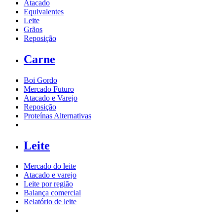
Atacado
Equivalentes
Leite
Grãos
Reposição
Carne
Boi Gordo
Mercado Futuro
Atacado e Varejo
Reposição
Proteínas Alternativas
Leite
Mercado do leite
Atacado e varejo
Leite por região
Balança comercial
Relatório de leite