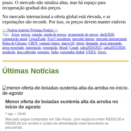
prazo. O mercado não sinaliza altas, mas há espaço para
recuperação gradual dos preços.
No mercado internacional a oferta global está elevada, e as
exportações são recorde. Por isso, os preços devem manter estáveis
<< Notícia Anterior
Próxima Notícia >>
Tags:
Arroz
,
preços
,
cotação
,
queda de preços
,
recuperação de preços
,
abril/2026
,
comparação anual
,
Cepea/Esalq
,
Scot Consultoria
,
mercado interno
,
mercado internacional
,
Bolsa de Chicago
,
CBOT
,
contrato futuro
,
março/26
,
oferta
,
demanda
,
arroz importado
,
arroz exportado
,
importação
,
exportação
,
Brasil
,
Conab
,
safra2024/2025
,
safra2025/2026
,
produção
,
área cultivada
,
estoques
,
Índia
,
exportador global
,
USDA
,
Secex.
Últimas Notícias
Menor oferta de boiadas sustenta alta da arroba no
início de agosto
7 ago. • 15h48
Mercado segue comprador em São Paulo, com negócios entre R$350,00 e
R$360,00 por arroba e custos de alimentação mais favoráveis ao
pecuarista.