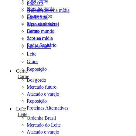
Vaca gorda
Podcasts
Novilha gorda
Agronegócio na mídia
Couro e sebo
Entrevistas
Mercado futuro
Agro sustentável
Cartas
Boi no mundo
Scot na mídia
Atacado
Radar Sanitário
Equivalentes
Leite
Grãos
Reposição
Carne
Carne
Boi gordo
Mercado futuro
Atacado e varejo
Reposição
Proteínas Alternativas
Leite
Leite
Ordenha Brasil
Mercado do Leite
Atacado e varejo