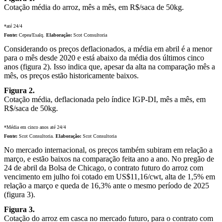
Cotação média do arroz, mês a mês, em R$/saca de 50kg.
*até 24/4
Fonte:
Cepea/Esalq.
Elaboração:
Scot Consultoria
Considerando os preços deflacionados, a média em abril é a menor
para o mês desde 2020 e está abaixo da média dos últimos cinco
anos (figura 2). Isso indica que, apesar da alta na comparação mês a
mês, os preços estão historicamente baixos.
Figura 2.
Cotação média, deflacionada pelo índice IGP-DI, mês a mês, em
R$/saca de 50kg.
*Média em cinco anos até 24/4
Fonte:
Scot Consultoria.
Elaboração:
Scot Consultoria
No mercado internacional, os preços também subiram em relação a
março, e estão baixos na comparação feita ano a ano. No pregão de
24 de abril da Bolsa de Chicago, o contrato futuro do arroz com
vencimento em julho foi cotado em US$11,16/cwt, alta de 1,5% em
relação a março e queda de 16,3% ante o mesmo período de 2025
(figura 3).
Figura 3.
Cotação do arroz em casca no mercado futuro, para o contrato com