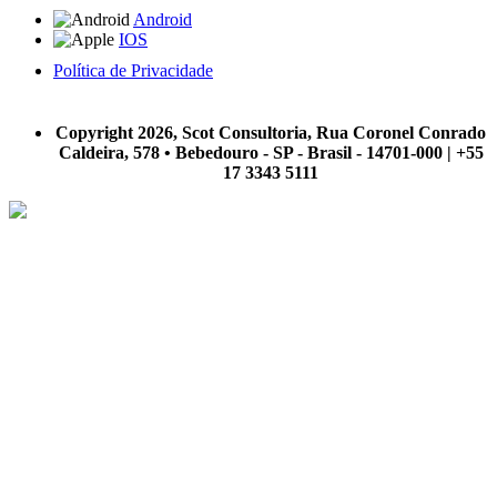
Android
IOS
Política de Privacidade
A Scot Consultoria não se responsabiliza por negócios realizados a partir das informações contidas em
nosso site.
Copyright 2026, Scot Consultoria, Rua Coronel Conrado
Caldeira, 578 • Bebedouro - SP - Brasil - 14701-000 | +55
17 3343 5111