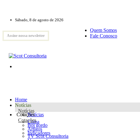
Sábado, 8 de agosto de 2026
Quem Somos
Fale Conosco
Assine nossa newsletter
Home
Notícias
Notícias
Cotações
Notícias
Cotações
Clima
Boi gordo
Artigos
Indicadores
TV Scot Consultoria