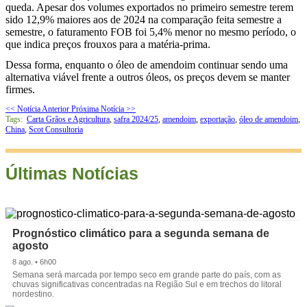
queda. Apesar dos volumes exportados no primeiro semestre terem
sido 12,9% maiores aos de 2024 na comparação feita semestre a
semestre, o faturamento FOB foi 5,4% menor no mesmo período, o
que indica preços frouxos para a matéria-prima.
Dessa forma, enquanto o óleo de amendoim continuar sendo uma
alternativa viável frente a outros óleos, os preços devem se manter
firmes.
<< Notícia Anterior
Próxima Notícia >>
Tags:
Carta Grãos e Agricultura
,
safra 2024/25
,
amendoim
,
exportação
,
óleo de amendoim
,
China
,
Scot Consultoria
Últimas Notícias
Prognóstico climático para a segunda semana de
agosto
8 ago. • 6h00
Semana será marcada por tempo seco em grande parte do país, com as
chuvas significativas concentradas na Região Sul e em trechos do litoral
nordestino.