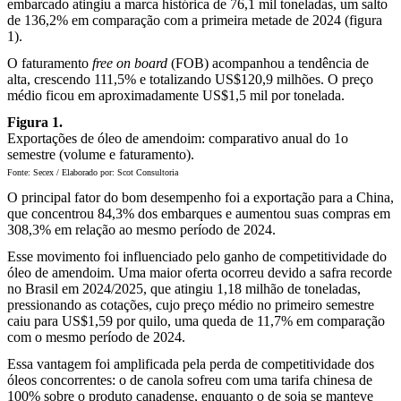
embarcado atingiu a marca histórica de 76,1 mil toneladas, um salto
de 136,2% em comparação com a primeira metade de 2024 (figura
1).
O faturamento
free on board
(FOB) acompanhou a tendência de
alta, crescendo 111,5% e totalizando US$120,9 milhões. O preço
médio ficou em aproximadamente US$1,5 mil por tonelada.
Figura 1.
Exportações de óleo de amendoim: comparativo anual do 1o
semestre (volume e faturamento).
Fonte: Secex / Elaborado por: Scot Consultoria
O principal fator do bom desempenho foi a exportação para a China,
que concentrou 84,3% dos embarques e aumentou suas compras em
308,3% em relação ao mesmo período de 2024.
Esse movimento foi influenciado pelo ganho de competitividade do
óleo de amendoim. Uma maior oferta ocorreu devido a safra recorde
no Brasil em 2024/2025, que atingiu 1,18 milhão de toneladas,
pressionando as cotações, cujo preço médio no primeiro semestre
caiu para US$1,59 por quilo, uma queda de 11,7% em comparação
com o mesmo período de 2024.
Essa vantagem foi amplificada pela perda de competitividade dos
óleos concorrentes: o de canola sofreu com uma tarifa chinesa de
100% sobre o produto canadense, enquanto o de soja se manteve