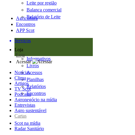
Leite por região
Balança comercial
Relatório de Leite
Agricultura
Encontros
APP Scot
Serviços
Loja
Loja
Informativos
Acessar
Livros
Notícias
Acessos
Clima
Planilhas
Artigos
Relatórios
TV Scot
Encontros
Podcasts
Agronegócio na mídia
Entrevistas
Agro sustentável
Cartas
Scot na mídia
Radar Sanitário