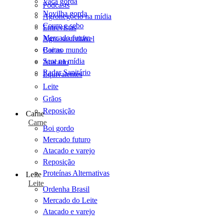
Vaca gorda
Podcasts
Novilha gorda
Agronegócio na mídia
Couro e sebo
Entrevistas
Mercado futuro
Agro sustentável
Cartas
Boi no mundo
Scot na mídia
Atacado
Radar Sanitário
Equivalentes
Leite
Grãos
Reposição
Carne
Carne
Boi gordo
Mercado futuro
Atacado e varejo
Reposição
Proteínas Alternativas
Leite
Leite
Ordenha Brasil
Mercado do Leite
Atacado e varejo