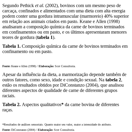
Segundo Pethick
et al
. (2002), bovinos com um mesmo peso de
carcaça, confinados e alimentados com uma dieta com alta energia
podem conter uma gordura intramuscular (marmoreio) 40% superior
em relação aos animais criados em pasto. Keane e Allen (1998)
analisaram a composição química da carne de bovinos terminados
em confinamentos ou em pasto, e os últimos apresentaram menores
teores de gordura (
tabela 1
).
Tabela 1.
Composição química da carne de bovinos terminados em
confinamento ou em pasto.
Fonte:
Keane e Allen (1998) /
Elaboração:
Scot Consultoria.
Apesar da influência da dieta, a marmorização depende também de
outros fatores, como sexo, idade e condição sexual. Na
tabela 2
,
estão os resultados obtidos por DiConstanzo (2004), que analisou
diferentes aspectos de qualidade de carne de diferentes grupos
raciais.
Tabela 2.
Aspectos qualitativos
*
da carne bovina de diferentes
raças.
*Resultados de análises sensoriais. Quanto maior seu valor, maior a intensidade do atributo.
Fonte:
DiConstanzo (2004) /
Elaboração:
Scot Consultoria.