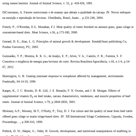
using rumen bacteria.
Journal of Animal Science, v. 52, p. 418-426, 1981.
DiConstanzo, A. Fatores nutricionais e de manejo que afetam a qualidade da carcaça.
IN:
Novos enfoques
na nutrição e reprodução de bovinos. Uberlândia, Brasil, Anais... p.231-246, 2004.
French, P.; O’Riordan, E.G. Monahan, F.J. Meat quality of steers finished on autumn grass, grass silage or
concentrate-based diets. Meat Science, v.56, p.173-180, 2000.
Gerrard, D. E.; Alan, L. G. Principles of animal growth & development.
Kendall/hunt publishing Co,
Purdue University, PU, 2003.
Guimarães, T. P.; Moreira, K. K. G.; de Araújo, E. P.; Alves, V. A.; Camilo, F. R.; Ferreira, S. F.
Conceitos e exigência de energia para bovinos de corte.
Revista Brasileira Agrociência, v.18, n.1-4, p.54-
67, 2012.
Huntington, G. B. Grazing ruminant response to ionophores affected by management, environment.
Feedstuffs, 64:14-19, 1996
Karges, K., J. C. Brooks, D. R. Gill, J. E. Breazile, F. N. Owens, and J. B. Morgan. Effects of
supplemental vitamin D
on feed intake, carcass characteristics, tenderness, and muscle properties of beef
3
steers. Journal of Animal Science, v.79, p.2844-2850, 2001.
Moloney, A.P.; Mooney, M.T.; O’Kiely, P.; Troy, D. J. Fat colour and the quality of meat from beef cattle
offered grass silage or maize silage-based diets.
IN.
XII International Silage Conferences, Uppsala, Sweden,
Proceedings…, p.309-310, 1999.
Pethick, D. W.; Harper, G.; Oddy, H. Growth, development, and nutritional manipulation of marbling in