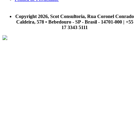
A Scot Consultoria não se responsabiliza por negócios realizados a partir das informações contidas em
nosso site.
Copyright 2026, Scot Consultoria, Rua Coronel Conrado
Caldeira, 578 • Bebedouro - SP - Brasil - 14701-000 | +55
17 3343 5111