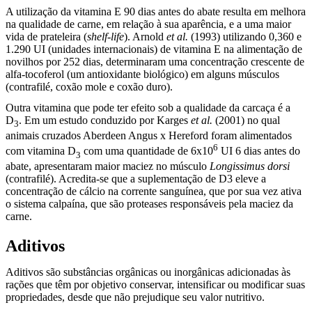
A utilização da vitamina E 90 dias antes do abate resulta em melhora
na qualidade de carne, em relação à sua aparência, e a uma maior
vida de prateleira (
shelf-life
). Arnold
et al.
(1993) utilizando 0,360 e
1.290 UI (unidades internacionais) de vitamina E na alimentação de
novilhos por 252 dias, determinaram uma concentração crescente de
alfa-tocoferol (um antioxidante biológico) em alguns músculos
(contrafilé, coxão mole e coxão duro).
Outra vitamina que pode ter efeito sob a qualidade da carcaça é a
D
. Em um estudo conduzido por Karges
et al.
(2001) no qual
3
animais cruzados Aberdeen Angus x Hereford foram alimentados
6
com vitamina D
com uma quantidade de 6x10
UI 6 dias antes do
3
abate, apresentaram maior maciez no músculo
Longissimus dorsi
(contrafilé). Acredita-se que a suplementação de D3 eleve a
concentração de cálcio na corrente sanguínea, que por sua vez ativa
o sistema calpaína, que são proteases responsáveis pela maciez da
carne.
Aditivos
Aditivos são substâncias orgânicas ou inorgânicas adicionadas às
rações que têm por objetivo conservar, intensificar ou modificar suas
propriedades, desde que não prejudique seu valor nutritivo.