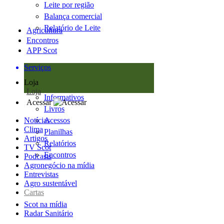
Leite por região
Balança comercial
Relatório de Leite
Agricultura
Encontros
APP Scot
Serviços
Loja
Loja
Informativos
Acessar
Livros
Notícias
Acessos
Clima
Planilhas
Artigos
Relatórios
TV Scot
Encontros
Podcasts
Agronegócio na mídia
Entrevistas
Agro sustentável
Cartas
Scot na mídia
Radar Sanitário