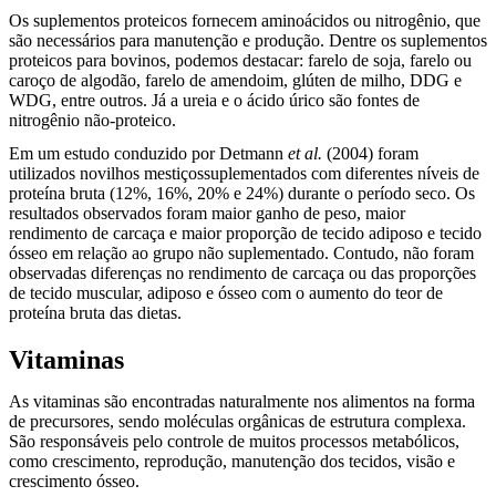
Os suplementos proteicos fornecem aminoácidos ou nitrogênio, que
são necessários para manutenção e produção. Dentre os suplementos
proteicos para bovinos, podemos destacar: farelo de soja, farelo ou
caroço de algodão, farelo de amendoim, glúten de milho, DDG e
WDG, entre outros. Já a ureia e o ácido úrico são fontes de
nitrogênio não-proteico.
Em um estudo conduzido por Detmann
et al.
(2004) foram
utilizados novilhos mestiçossuplementados com diferentes níveis de
proteína bruta (12%, 16%, 20% e 24%) durante o período seco. Os
resultados observados foram maior ganho de peso, maior
rendimento de carcaça e maior proporção de tecido adiposo e tecido
ósseo em relação ao grupo não suplementado. Contudo, não foram
observadas diferenças no rendimento de carcaça ou das proporções
de tecido muscular, adiposo e ósseo com o aumento do teor de
proteína bruta das dietas.
Vitaminas
As vitaminas são encontradas naturalmente nos alimentos na forma
de precursores, sendo moléculas orgânicas de estrutura complexa.
São responsáveis pelo controle de muitos processos metabólicos,
como crescimento, reprodução, manutenção dos tecidos, visão e
crescimento ósseo.