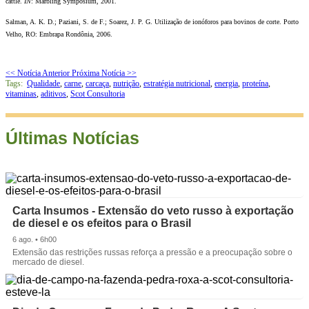
cattle.
IN
: Marbling Symposium, 2001.
Salman, A. K. D.; Paziani, S. de F.; Soarez, J. P. G. Utilização de ionóforos para bovinos de corte. Porto
Velho, RO: Embrapa Rondônia, 2006.
<< Notícia Anterior
Próxima Notícia >>
Tags:
Qualidade
,
carne
,
carcaça
,
nutrição
,
estratégia nutricional
,
energia
,
proteína
,
vitaminas
,
aditivos
,
Scot Consultoria
Últimas Notícias
Carta Insumos - Extensão do veto russo à exportação
de diesel e os efeitos para o Brasil
6 ago. • 6h00
Extensão das restrições russas reforça a pressão e a preocupação sobre o
mercado de diesel.