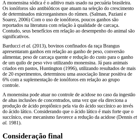
A monensina sódica é o aditivo mais usado na pecuária brasileira.
Os ionóforos são antibióticos que atuam na seleção do crescimento
de determinados microrganismos do rúmen. (Salman, Paziani e
Soarez, 2006) Com o uso de ionóforos, poucos ganhos são
reportados na literatura com relação à qualidade de carcaça.
Contudo, seus benefícios em relação ao desempenho do animal são
significativos.
Barducci
et al.
(2013), bovinos confinados da raça Brangus
apresentaram ganhos em relação ao ganho de peso, conversão
alimentar, peso de carcaça quente e redução do custo para o ganho
de um quilo de peso vivo utilizando monensina. Já para animais
criados em pastos, Huntington (1996), utilizando resultados de mais
de 20 experimentos, determinou uma associação linear positiva de
6% com a suplementação de ionóforos em relação ao grupo
controle.
A monensina pode atuar no controle de acidose no caso da ingestão
de altas inclusões de concentrados, uma vez que ela direciona a
produção de ácido propiônico pela via do ácido succínico ao invés
do ácido lático. Considerando que o ácido lático é mais forte que o
succínico, esse mecanismo favorece a redução da acidose (Dennis
et
al.
1981).
Consideração final