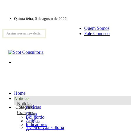
Quinta-feira, 6 de agosto de 2026
Quem Somos
Fale Conosco
Assine nossa newsletter
Home
Notícias
Notícias
Cotações
Notícias
Cotações
Clima
Boi gordo
Artigos
Indicadores
TV Scot Consultoria