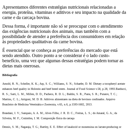
Apresentamos diferentes estratégias nutricionais relacionadas a
energia, proteína, vitaminas e aditivos e seu impacto na qualidade da
carne e da carcaça bovina.
Dessa forma, é importante não só se preocupar com o atendimento
das exigências nutricionais dos animais, mas também com a
possibilidade de atender a preferência dos consumidores em relação
às propriedades qualitativas da carne bovina.
É essencial que se conheça as preferências do mercado que está
sendo atendido. Outro ponto a se considerar é o lado custo-
benefício, uma vez que algumas dessas estratégias podem tornar as
dietas mais onerosas.
Bibliografia
Arnold, R. N.; Scheller, K. K.; Arp, S. C.; Williams, S. N.; Schaefer, D. M. Dietary a tocopheryl acetate
enhances beef quality in Holstein and beef breed steers.
Journal of Food Science v.58, p.28, 1993.
Barducci,
R. S.; Sarti, L. M.; Millen, D. D.; Pacheco, R. D. L.; Baldin, S. R.; Parra, S. R.; Putarov, T. C.;
Martins, C. L.; Arrigoni, M. D. B. Aditivos alimentares na dieta de bovinos confinados. Arquivo
Brasileiro de Medicina Veterinária e Zootecnia, v.65, n.6, p.1593-1602, 2013.
Brandani, I. V.; Sampaio, A. A. M.; Alves Filho, J. R. D. C.; Freitas, L. S.; do Amaral, G. A.; da
Silveira, M. F.; Cezimbra, I. M. Composição física da carcaça
Dennis, S. M.; Nagaraja, T. G.; Bartley, E. E. Effect of lasalocid or monensina on lactate-producing or