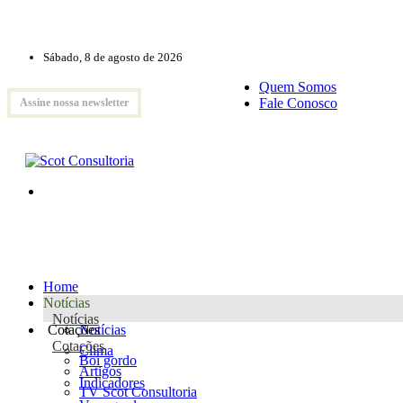
Sábado, 8 de agosto de 2026
Quem Somos
Fale Conosco
Assine nossa newsletter
Home
Notícias
Notícias
Cotações
Notícias
Cotações
Clima
Boi gordo
Artigos
Indicadores
TV Scot Consultoria