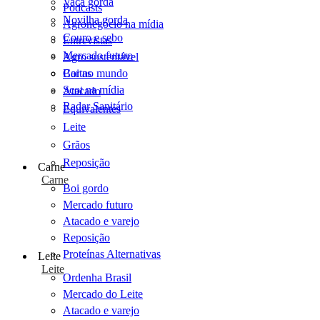
Vaca gorda
Podcasts
Novilha gorda
Agronegócio na mídia
Couro e sebo
Entrevistas
Mercado futuro
Agro sustentável
Cartas
Boi no mundo
Scot na mídia
Atacado
Radar Sanitário
Equivalentes
Leite
Grãos
Reposição
Carne
Carne
Boi gordo
Mercado futuro
Atacado e varejo
Reposição
Proteínas Alternativas
Leite
Leite
Ordenha Brasil
Mercado do Leite
Atacado e varejo