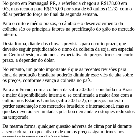
No porto em Paranaguá-PR, a referência chegou a R$178,00 em
9/3, mas recuou para R$175,00 por saca de 60 quilos (11/3), com o
dólar perdendo força no final da segunda semana.
Para o curto e médio prazos, o câmbio e o desenvolvimento da
colheita são os principais fatores na precificação do grão no mercado
interno.
Desta forma, diante das chuvas previstas para o curto prazo, que
deverão seguir prejudicando o ritmo da colheita da soja, em especial
no Centro-Oeste, mantemos a expectativa de preços firmes em curto
prazo, a depender do dólar.
No entanto, um ponto importante é que as recentes revisões para
cima da produção brasileira poderão diminuir esse viés de alta sobre
os preços, conforme avança a colheita no país.
Para abril/maio, com a colheita da safra 2020/21 concluída no Brasil
e maior disponibilidade interna e, se confirmada a maior área com a
cultura nos Estados Unidos (safra 2021/22), os preços poderão
perder sustentação nos mercados brasileiro e internacional, mas as
quedas deverão ser limitadas pela boa demanda e estoques reduzidos
na temporada.
Da mesma forma, qualquer questão adversa de clima por lá durante
a semeadura, a expectativa é de que os preços sigam firmes nos