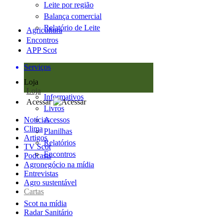
Leite por região
Balança comercial
Relatório de Leite
Agricultura
Encontros
APP Scot
Serviços
Loja
Loja
Informativos
Acessar
Livros
Notícias
Acessos
Clima
Planilhas
Artigos
Relatórios
TV Scot
Encontros
Podcasts
Agronegócio na mídia
Entrevistas
Agro sustentável
Cartas
Scot na mídia
Radar Sanitário