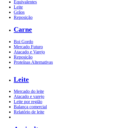
Equivalentes
Leite
Grãos
Reposição
Carne
Boi Gordo
Mercado Futuro
Atacado e Varejo
Reposição
Proteínas Alternativas
Leite
Mercado do leite
Atacado e varejo
Leite por região
Balança comercial
Relatório de leite