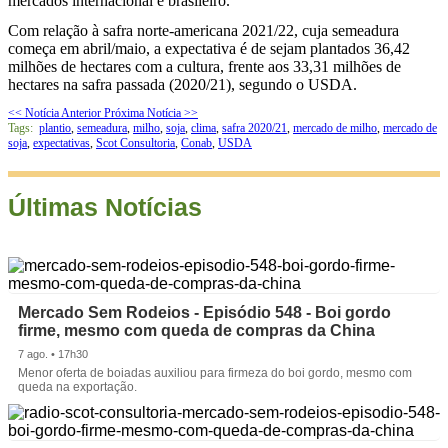
mercados internacional e brasileiro.
Com relação à safra norte-americana 2021/22, cuja semeadura
começa em abril/maio, a expectativa é de sejam plantados 36,42
milhões de hectares com a cultura, frente aos 33,31 milhões de
hectares na safra passada (2020/21), segundo o USDA.
<< Notícia Anterior
Próxima Notícia >>
Tags:
plantio
,
semeadura
,
milho
,
soja
,
clima
,
safra 2020/21
,
mercado de milho
,
mercado de
soja
,
expectativas
,
Scot Consultoria
,
Conab
,
USDA
Últimas Notícias
Mercado Sem Rodeios - Episódio 548 - Boi gordo
firme, mesmo com queda de compras da China
7 ago. • 17h30
Menor oferta de boiadas auxiliou para firmeza do boi gordo, mesmo com
queda na exportação.