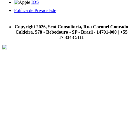
IOS
Política de Privacidade
A Scot Consultoria não se responsabiliza por negócios realizados a partir das informações contidas em
nosso site.
Copyright 2026, Scot Consultoria, Rua Coronel Conrado
Caldeira, 578 • Bebedouro - SP - Brasil - 14701-000 | +55
17 3343 5111