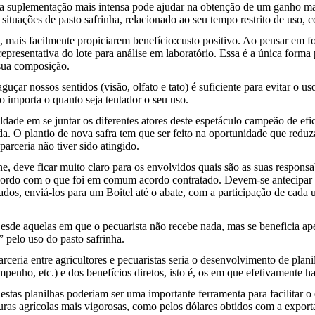
suplementação mais intensa pode ajudar na obtenção de um ganho mai
situações de pasto safrinha, relacionado ao seu tempo restrito de uso, 
 mais facilmente propiciarem benefício:custo positivo. Ao pensar em fo
esentativa do lote para análise em laboratório. Essa é a única forma p
 sua composição.
uçar nossos sentidos (visão, olfato e tato) é suficiente para evitar o u
ão importa o quanto seja tentador o seu uso.
culdade em se juntar os diferentes atores deste espetáculo campeão de ef
da. O plantio de nova safra tem que ser feito na oportunidade que reduz
arceria não tiver sido atingido.
e, deve ficar muito claro para os envolvidos quais são as suas respon
acordo com o que foi em comum acordo contratado. Devem-se antecipar e
ados, enviá-los para um Boitel até o abate, com a participação de cada
Desde aquelas em que o pecuarista não recebe nada, mas se beneficia ap
” pelo uso do pasto safrinha.
rceria entre agricultores e pecuaristas seria o desenvolvimento de pla
enho, etc.) e dos benefícios diretos, isto é, os em que efetivamente h
 estas planilhas poderiam ser uma importante ferramenta para facilitar o
lturas agrícolas mais vigorosas, como pelos dólares obtidos com a expo