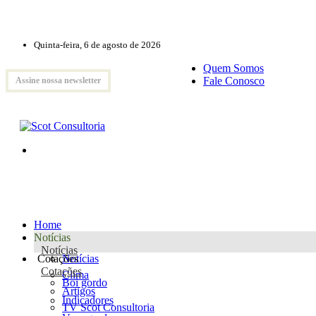
Quinta-feira, 6 de agosto de 2026
Quem Somos
Fale Conosco
Assine nossa newsletter
Home
Notícias
Notícias
Cotações
Notícias
Cotações
Clima
Boi gordo
Artigos
Indicadores
TV Scot Consultoria