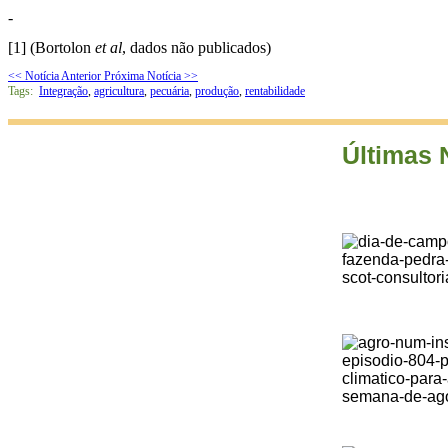
-
[1]
(Bortolon
et al
, dados não publicados)
<< Notícia Anterior
Próxima Notícia >>
Tags:
Integração
,
agricultura
,
pecuária
,
produção
,
rentabilidade
Últimas 