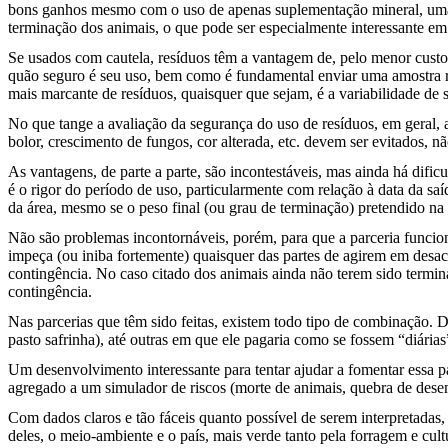
bons ganhos mesmo com o uso de apenas suplementação mineral, uma 
terminação dos animais, o que pode ser especialmente interessante em 
Se usados com cautela, resíduos têm a vantagem de, pelo menor custo,
quão seguro é seu uso, bem como é fundamental enviar uma amostra repr
mais marcante de resíduos, quaisquer que sejam, é a variabilidade de
No que tange a avaliação da segurança do uso de resíduos, em geral, ag
bolor, crescimento de fungos, cor alterada, etc. devem ser evitados, n
As vantagens, de parte a parte, são incontestáveis, mas ainda há difi
é o rigor do período de uso, particularmente com relação à data da saí
da área, mesmo se o peso final (ou grau de terminação) pretendido na p
Não são problemas incontornáveis, porém, para que a parceria funcion
impeça (ou iniba fortemente) quaisquer das partes de agirem em des
contingência. No caso citado dos animais ainda não terem sido termin
contingência.
Nas parcerias que têm sido feitas, existem todo tipo de combinação. 
pasto safrinha), até outras em que ele pagaria como se fossem “diárias
Um desenvolvimento interessante para tentar ajudar a fomentar essa pa
agregado a um simulador de riscos (morte de animais, quebra de desemp
Com dados claros e tão fáceis quanto possível de serem interpretadas,
deles, o meio-ambiente e o país, mais verde tanto pela forragem e cu