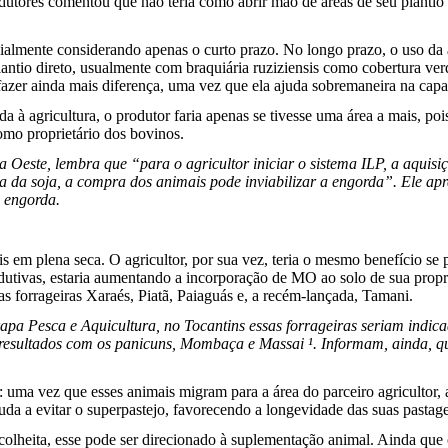
utores comentou que não teria como abrir mão de áreas de seu plantio d
cialmente considerando apenas o curto prazo. No longo prazo, o uso da 
plantio direto, usualmente com braquiária ruziziensis como cobertura 
azer ainda mais diferença, uma vez que ela ajuda sobremaneira na capa
 agricultura, o produtor faria apenas se tivesse uma área a mais, pois 
 como proprietário dos bovinos.
ia Oeste, lembra que
“para o agricultor iniciar o sistema ILP, a aquis
a da soja, a compra dos animais pode inviabilizar a engorda”.
Ele apr
 a engorda.
is em plena seca. O agricultor, por sua vez, teria o mesmo benefício s
odutivas, estaria aumentando a incorporação de MO ao solo de sua propri
s forrageiras Xaraés, Piatã, Paiaguás e, a recém-lançada, Tamani.
a Pesca e Aquicultura, no Tocantins essas forrageiras seriam indica
ultados com os panicuns, Mombaça e Massai ¹. Informam, ainda, que já
: uma vez que esses animais migram para a área do parceiro agricultor, 
a a evitar o superpastejo, favorecendo a longevidade das suas pastag
olheita, esse pode ser direcionado à suplementação animal. Ainda que o 