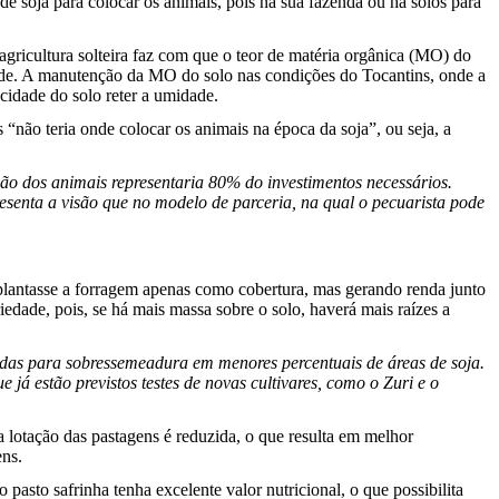
e soja para colocar os animais, pois na sua fazenda ou há solos para
agricultura solteira faz com que o teor de matéria orgânica (MO) do
verde. A manutenção da MO do solo nas condições do Tocantins, onde a
cidade do solo reter a umidade.
“não teria onde colocar os animais na época da soja”, ou seja, a
ição dos animais representaria 80% do investimentos necessários.
esenta a visão que no modelo de parceria, na qual o pecuarista pode
e plantasse a forragem apenas como cobertura, mas gerando renda junto
edade, pois, se há mais massa sobre o solo, haverá mais raízes a
das para sobressemeadura em menores percentuais de áreas de soja.
 estão previstos testes de novas cultivares, como o Zuri e o
a lotação das pastagens é reduzida, o que resulta em melhor
ens.
pasto safrinha tenha excelente valor nutricional, o que possibilita