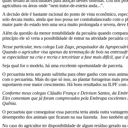
quais seriam as dificuldades para adoção desses sistemas. Um dos prod
agricultura ou áreas onde “nem trator-de-esteira anda...”.
A decisão dele é bastante racional do ponto de vista econômico, espe
solo decaia muito, ainda que isso possa ser contrabalanceado com o 
maior parte do estado tem uma seca muito prolongada e severa, deve f
Além da questão da menor rentabilidade da pecuária quando comparada à
princípio ele só veria a possibilidade de entrar na atividade pecuária
Nesse particular, meu colega Luiz Zago, pesquisador da Agropecuár
Quando o agricultor visa apenas da terminação de bois na entressafr
se especializar na cria e recria e terceirizar a fase mais difícil, que é
Seja qual for o modelo, há uma excelente oportunidade de parceria.
O pecuarista teria um pasto safrinha para obter ganho com seus anima
com o pecuarista. Mais do que só isso, ao plantar forrageiras mais pr
suportarem esse maior crescimento. Há bons resultados na ILPF com a
Conforme meus colegas Cláudio França e Deivison Santos, da Embrap
Eles comentam que já foram comprovados pela Embrapa excelentes res
Quênia.
O pecuarista que conseguisse essa parceria teria ainda outra vantagem
desempenho dos animais que ficaram na sua fazenda. Isso também ajud
No caso do agricultor ter disponibilidade de algum resíduo gerado na c