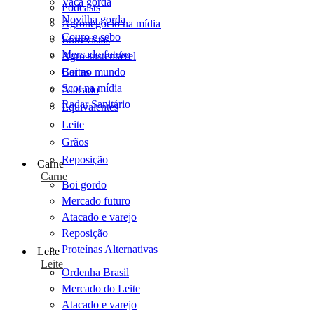
Vaca gorda
Podcasts
Novilha gorda
Agronegócio na mídia
Couro e sebo
Entrevistas
Mercado futuro
Agro sustentável
Cartas
Boi no mundo
Scot na mídia
Atacado
Radar Sanitário
Equivalentes
Leite
Grãos
Reposição
Carne
Carne
Boi gordo
Mercado futuro
Atacado e varejo
Reposição
Proteínas Alternativas
Leite
Leite
Ordenha Brasil
Mercado do Leite
Atacado e varejo