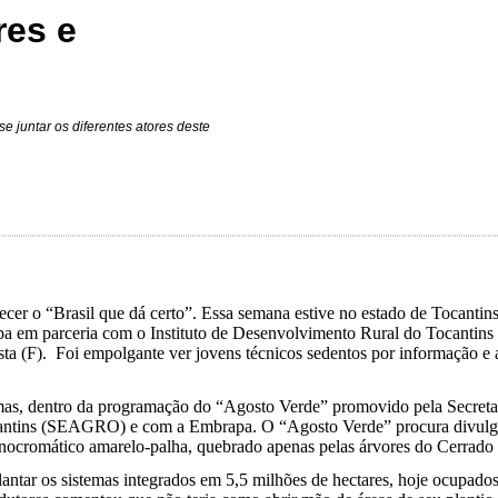
res e
e juntar os diferentes atores deste
ecer o “Brasil que dá certo”. Essa semana estive no estado de Tocantin
 em parceria com o Instituto de Desenvolvimento Rural do Tocantins (R
loresta (F). Foi empolgante ver jovens técnicos sedentos por informaçã
almas, dentro da programação do “Agosto Verde” promovido pela Secret
Tocantins (SEAGRO) e com a Embrapa. O “Agosto Verde” procura divulg
nocromático amarelo-palha, quebrado apenas pelas árvores do Cerrado e
plantar os sistemas integrados em 5,5 milhões de hectares, hoje ocupado