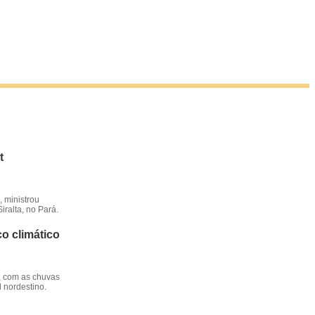
t
 ministrou
iralta, no Pará.
o climático
, com as chuvas
l nordestino.