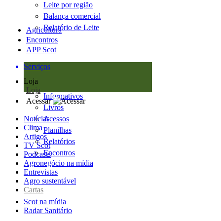
Leite por região
Balança comercial
Relatório de Leite
Agricultura
Encontros
APP Scot
Serviços
Loja
Loja
Informativos
Acessar
Livros
Notícias
Acessos
Clima
Planilhas
Artigos
Relatórios
TV Scot
Encontros
Podcasts
Agronegócio na mídia
Entrevistas
Agro sustentável
Cartas
Scot na mídia
Radar Sanitário