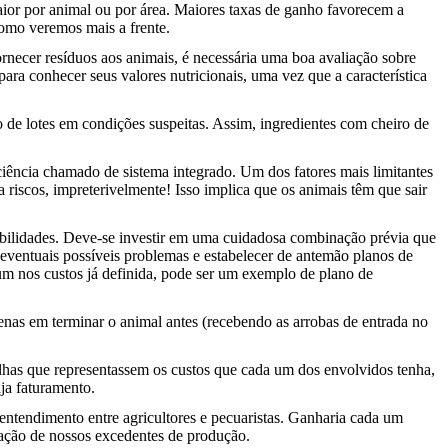
or por animal ou por área. Maiores taxas de ganho favorecem a
como veremos mais a frente.
rnecer resíduos aos animais, é necessária uma boa avaliação sobre
ara conhecer seus valores nutricionais, uma vez que a característica
so de lotes em condições suspeitas. Assim, ingredientes com cheiro de
iciência chamado de sistema integrado. Um dos fatores mais limitantes
a riscos, impreterivelmente! Isso implica que os animais têm que sair
sabilidades. Deve-se investir em uma cuidadosa combinação prévia que
ventuais possíveis problemas e estabelecer de antemão planos de
 um nos custos já definida, pode ser um exemplo de plano de
enas em terminar o animal antes (recebendo as arrobas de entrada no
nilhas que representassem os custos que cada um dos envolvidos tenha,
aja faturamento.
 entendimento entre agricultores e pecuaristas. Ganharia cada um
rtação de nossos excedentes de produção.