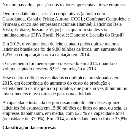
No ano passado a posição dos maiores apresentava treze empresas.
Dentre os laticínios, seis são cooperativas (a união entre
Castrolanda, Capal e Frísia; Aurora; CCGL; Confepar; Centroleite e
Frimesa), cinco são empresas nacionais (Itambé; Laticínios Bela
Vista; Embaré; Jussara e Vigor) e as quatro restantes são
multinacionais (DPA Brasil; Nestlé; Danone e Lactalis do Brasil).
Em 2015, o volume total de leite captado pelos quinze maiores
laticínios brasileiros foi de 9,86 bilhões de litros, um aumento de
1,2% na comparação com a captação em 2014.
O incremento foi menor que o observado em 2014, quando o
volume captado crescera 8,9%, em relação a 2013.
Esse cenário reflete os resultados econômicos pressionados em
2015, em decorrência do aumento do custo de produção e
estreitamento da margem do produtor, que por sua vez diminuiu os
investimentos e fez cortes de gastos na atividade.
A capacidade instalada de processamento de leite destes quinze
laticínios foi estimada em 15,88 bilhões de litros ao ano, ou seja, as
empresas trabalharam, em média, com 62,1% da capacidade total
(ociosidade de 37,9%). Em 2014, a ociosidade média foi de 33,8%.
Classificação das empresas