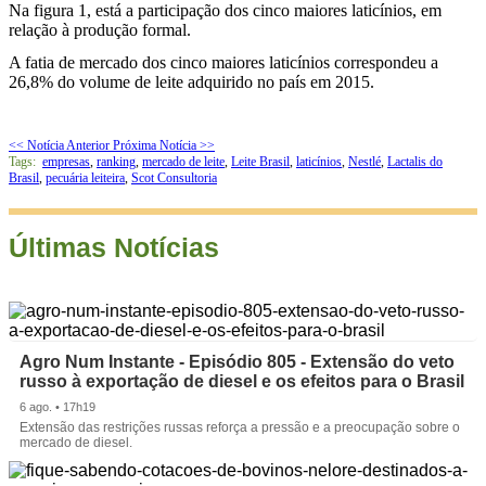
Na figura 1, está a participação dos cinco maiores laticínios, em
relação à produção formal.
A fatia de mercado dos cinco maiores laticínios correspondeu a
26,8% do volume de leite adquirido no país em 2015.
<< Notícia Anterior
Próxima Notícia >>
Tags:
empresas
,
ranking
,
mercado de leite
,
Leite Brasil
,
laticínios
,
Nestlé
,
Lactalis do
Brasil
,
pecuária leiteira
,
Scot Consultoria
Últimas Notícias
Agro Num Instante - Episódio 805 - Extensão do veto
russo à exportação de diesel e os efeitos para o Brasil
6 ago. • 17h19
Extensão das restrições russas reforça a pressão e a preocupação sobre o
mercado de diesel.