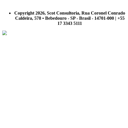
A Scot Consultoria não se responsabiliza por negócios realizados a partir das informações contidas em
nosso site.
Copyright 2026, Scot Consultoria, Rua Coronel Conrado
Caldeira, 578 • Bebedouro - SP - Brasil - 14701-000 | +55
17 3343 5111