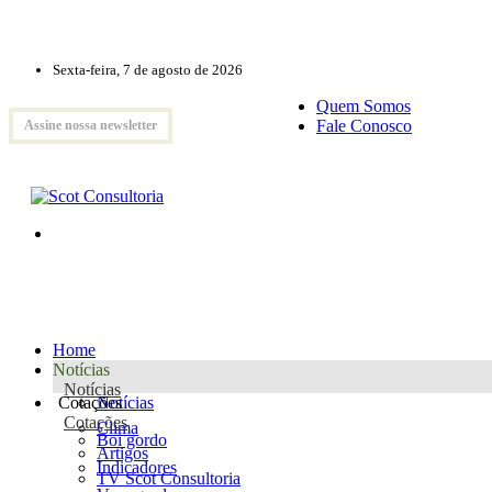
Sexta-feira, 7 de agosto de 2026
Quem Somos
Fale Conosco
Assine nossa newsletter
Home
Notícias
Notícias
Cotações
Notícias
Cotações
Clima
Boi gordo
Artigos
Indicadores
TV Scot Consultoria