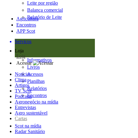
Leite por região
Balança comercial
Relatório de Leite
Agricultura
Encontros
APP Scot
Serviços
Loja
Loja
Informativos
Acessar
Livros
Notícias
Acessos
Clima
Planilhas
Artigos
Relatórios
TV Scot
Encontros
Podcasts
Agronegócio na mídia
Entrevistas
Agro sustentável
Cartas
Scot na mídia
Radar Sanitário