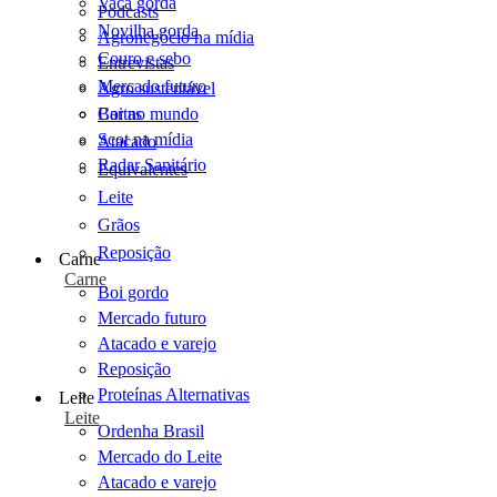
Vaca gorda
Podcasts
Novilha gorda
Agronegócio na mídia
Couro e sebo
Entrevistas
Mercado futuro
Agro sustentável
Cartas
Boi no mundo
Scot na mídia
Atacado
Radar Sanitário
Equivalentes
Leite
Grãos
Reposição
Carne
Carne
Boi gordo
Mercado futuro
Atacado e varejo
Reposição
Proteínas Alternativas
Leite
Leite
Ordenha Brasil
Mercado do Leite
Atacado e varejo