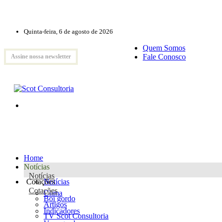
Quinta-feira, 6 de agosto de 2026
Quem Somos
Fale Conosco
Assine nossa newsletter
Home
Notícias
Notícias
Cotações
Notícias
Cotações
Clima
Boi gordo
Artigos
Indicadores
TV Scot Consultoria