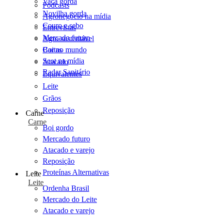
Vaca gorda
Podcasts
Novilha gorda
Agronegócio na mídia
Couro e sebo
Entrevistas
Mercado futuro
Agro sustentável
Cartas
Boi no mundo
Scot na mídia
Atacado
Radar Sanitário
Equivalentes
Leite
Grãos
Reposição
Carne
Carne
Boi gordo
Mercado futuro
Atacado e varejo
Reposição
Proteínas Alternativas
Leite
Leite
Ordenha Brasil
Mercado do Leite
Atacado e varejo