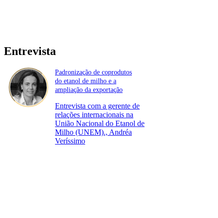
Entrevista
Padronização de coprodutos
do etanol de milho e a
ampliação da exportação
Entrevista com a gerente de
relações internacionais na
União Nacional do Etanol de
Milho (UNEM)., Andréa
Veríssimo