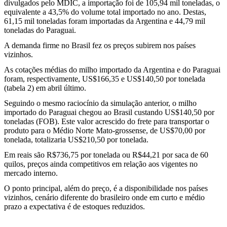
divulgados pelo MDIC, a importação foi de 105,94 mil toneladas, o
equivalente a 43,5% do volume total importado no ano. Destas,
61,15 mil toneladas foram importadas da Argentina e 44,79 mil
toneladas do Paraguai.
A demanda firme no Brasil fez os preços subirem nos países
vizinhos.
As cotações médias do milho importado da Argentina e do Paraguai
foram, respectivamente, US$166,35 e US$140,50 por tonelada
(tabela 2) em abril último.
Seguindo o mesmo raciocínio da simulação anterior, o milho
importado do Paraguai chegou ao Brasil custando US$140,50 por
toneladas (FOB). Este valor acrescido do frete para transportar o
produto para o Médio Norte Mato-grossense, de US$70,00 por
tonelada, totalizaria US$210,50 por tonelada.
Em reais são R$736,75 por tonelada ou R$44,21 por saca de 60
quilos, preços ainda competitivos em relação aos vigentes no
mercado interno.
O ponto principal, além do preço, é a disponibilidade nos países
vizinhos, cenário diferente do brasileiro onde em curto e médio
prazo a expectativa é de estoques reduzidos.