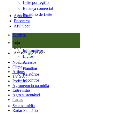
Leite por região
Balança comercial
Relatório de Leite
Agricultura
Encontros
APP Scot
Serviços
Loja
Loja
Informativos
Acessar
Livros
Notícias
Acessos
Clima
Planilhas
Artigos
Relatórios
TV Scot
Encontros
Podcasts
Agronegócio na mídia
Entrevistas
Agro sustentável
Cartas
Scot na mídia
Radar Sanitário