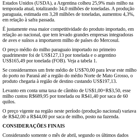
Estados Unidos (USDA), a Argentina colheu 25,9% mais milho na
temporada atual, totalizando 34,0 milhões de toneladas. A produção
paraguaia, estimada em 3,28 milhões de toneladas, aumentou 4,3%,
em relação à safra passada.
É justamente essa maior competitividade do produto importado, em
relação ao nacional, que tem levado grandes empresas integradoras
de aves e suínos a importarem milho de países do Mercosul.
O preço médio do milho paraguaio importado no primeiro
quadrimestre foi de US$127,13 por tonelada e o argentino
US$165,49 por tonelada (FOB). Veja a tabela 1.
Se considerarmos um frete médio de US$70,00 para levar este milho
do porto no Paraná até a região do médio Norte de Mato Grosso, o
produto chegaria à região de destino custando US$197,13.
Levanto em conta uma taxa de câmbio de US$1,00=R$3,50, esse
milho custou R$689,95 por tonelada ou R$41,40 por saca de 60
quilos.
O preço vigente na região neste período (produção nacional) variava
de R$42,00 a R$44,00 por saca de milho, posto na fazenda.
CONSIDERAÇÕES FINAIS
Considerando somente o mês de abril, segundo os últimos dados