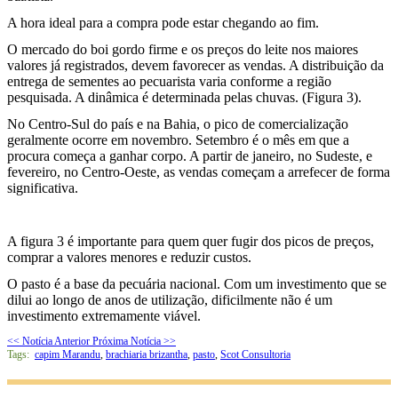
A hora ideal para a compra pode estar chegando ao fim.
O mercado do boi gordo firme e os preços do leite nos maiores
valores já registrados, devem favorecer as vendas. A distribuição da
entrega de sementes ao pecuarista varia conforme a região
pesquisada. A dinâmica é determinada pelas chuvas. (Figura 3).
No Centro-Sul do país e na Bahia, o pico de comercialização
geralmente ocorre em novembro. Setembro é o mês em que a
procura começa a ganhar corpo. A partir de janeiro, no Sudeste, e
fevereiro, no Centro-Oeste, as vendas começam a arrefecer de forma
significativa.
A figura 3 é importante para quem quer fugir dos picos de preços,
comprar a valores menores e reduzir custos.
O pasto é a base da pecuária nacional. Com um investimento que se
dilui ao longo de anos de utilização, dificilmente não é um
investimento extremamente viável.
<< Notícia Anterior
Próxima Notícia >>
Tags:
capim Marandu
,
brachiaria brizantha
,
pasto
,
Scot Consultoria