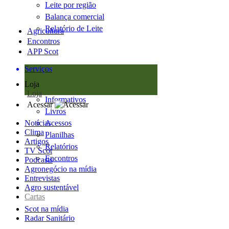
Leite por região
Balança comercial
Relatório de Leite
Agricultura
Encontros
APP Scot
Serviços
Loja
Loja
Informativos
Acessar
Livros
Notícias
Acessos
Clima
Planilhas
Artigos
Relatórios
TV Scot
Encontros
Podcasts
Agronegócio na mídia
Entrevistas
Agro sustentável
Cartas
Scot na mídia
Radar Sanitário