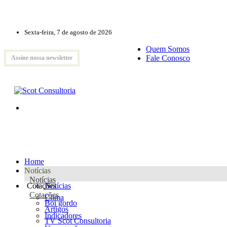
Sexta-feira, 7 de agosto de 2026
Quem Somos
Fale Conosco
Assine nossa newsletter
Home
Notícias
Notícias
Cotações
Notícias
Cotações
Clima
Boi gordo
Artigos
Indicadores
TV Scot Consultoria