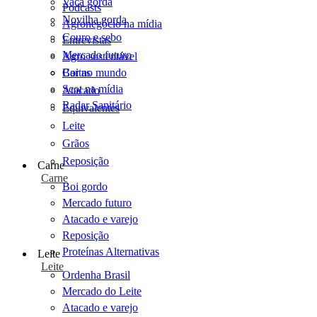
Vaca gorda
Podcasts
Novilha gorda
Agronegócio na mídia
Couro e sebo
Entrevistas
Mercado futuro
Agro sustentável
Cartas
Boi no mundo
Scot na mídia
Atacado
Radar Sanitário
Equivalentes
Leite
Grãos
Reposição
Carne
Carne
Boi gordo
Mercado futuro
Atacado e varejo
Reposição
Proteínas Alternativas
Leite
Leite
Ordenha Brasil
Mercado do Leite
Atacado e varejo