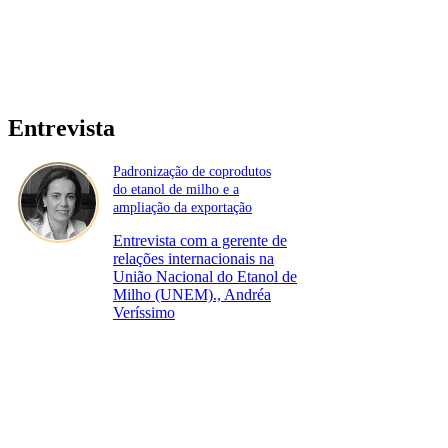
Entrevista
Padronização de coprodutos
do etanol de milho e a
ampliação da exportação
Entrevista com a gerente de
relações internacionais na
União Nacional do Etanol de
Milho (UNEM)., Andréa
Veríssimo