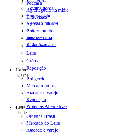
Vaca gorda
Podcasts
Novilha gorda
Agronegócio na mídia
Couro e sebo
Entrevistas
Mercado futuro
Agro sustentável
Cartas
Boi no mundo
Scot na mídia
Atacado
Radar Sanitário
Equivalentes
Leite
Grãos
Reposição
Carne
Carne
Boi gordo
Mercado futuro
Atacado e varejo
Reposição
Proteínas Alternativas
Leite
Leite
Ordenha Brasil
Mercado do Leite
Atacado e varejo