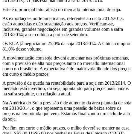
2012/2013). O país está plantando a safra 2013/2014.
Este é o principal fator altista no mercado internacional de soja.
As exportações norte-americanas, referentes ao ciclo 2012/2013,
estão aquecidas e dão sustentação aos preços. Verificam-se,
inclusive, grandes negociações em grandes volumes com a safra
2013/2014, a ser colhida a partir de setembro.
Os EUA já negociaram 25,0% da soja 2013/2014. A China comprou
81,0% desse volume.
A movimentação com soja deverá aumentar nas próximas semanas,
com a previsão de alta nos preços tanto no mercado internacional
como no brasileiro. A expectativa é de maior volatilidade dos preços
em curto e médio prazos.
A previsão é de queda na rentabilidade para a soja em 2013/2014. O
mercado está invertido, ou seja, apontando para preços mais baixos
na safra seguinte, em relação a atual.
Na América do Sul a previsão é de aumento da área plantada de soja
em 2013/2014, o que representa uma pressão de baixa sobre os
preços na temporada que vem. Estamos finalizando um ciclo de alta
da soja.
Por fim, em curto e médio prazos, o milho deverá se manter na casa
dos US$5,00-US$6,00 por bushel na Bolsa de Chicago (CBOT).