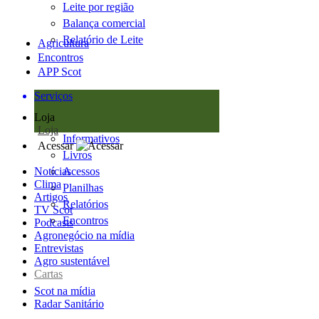
Leite por região
Balança comercial
Relatório de Leite
Agricultura
Encontros
APP Scot
Serviços
Loja
Loja
Informativos
Acessar
Livros
Notícias
Acessos
Clima
Planilhas
Artigos
Relatórios
TV Scot
Encontros
Podcasts
Agronegócio na mídia
Entrevistas
Agro sustentável
Cartas
Scot na mídia
Radar Sanitário