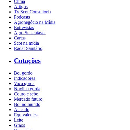
Clima
Artigos
Tv Scot Consultoria
Podcasts
Agronegócio na Mídia
Entrevistas
Agro Sustentável
Cartas
Scot na mídia
Radar Sanitário
Cotações
Boi gordo
Indicadores
Vaca gorda
Novilha gorda
Couro e sebo
Mercado futuro
Boi no mundo
Atacado
Equivalentes
Leite
Grãos