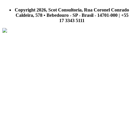
A Scot Consultoria não se responsabiliza por negócios realizados a partir das informações contidas em
nosso site.
Copyright 2026, Scot Consultoria, Rua Coronel Conrado
Caldeira, 578 • Bebedouro - SP - Brasil - 14701-000 | +55
17 3343 5111