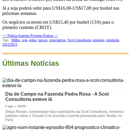
Já a soja poderá subir para US$16,00-US$17,00 por bushel nas
próximas semanas.
Os negócios ocorrem em US$15,40 por bushel (13/6) para o
primeiro contrato (CBOT).
<< Notícia Anterior
Próxima Notícia >>
Tags:
Milho
,
soja
,
grãos
,
preços
,
expectativas
,
Scot Consultoria
,
estoques
,
produção
,
2012/2013
Últimas Notícias
Dia de Campo na Fazenda Pedra Roxa - A Scot
Consultoria esteve lá
5 ago. • 18h00
Diego Rossin, coordenador das expedições da Scot Consultoria, ministrou
palestra sobre o Circuito Cria durante o evento promovido pelo Siralta, no
Pará.