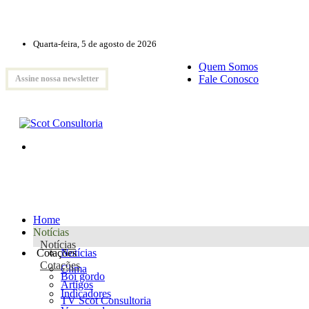
Quarta-feira, 5 de agosto de 2026
Quem Somos
Fale Conosco
Assine nossa newsletter
Home
Notícias
Notícias
Cotações
Notícias
Cotações
Clima
Boi gordo
Artigos
Indicadores
TV Scot Consultoria