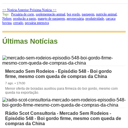
<< Notícia Anterior
Próxima Notícia >>
Tags:
Pecuária de corte
,
suplementação animal
,
boi gordo
,
pastagem
,
nutrição animal
,
Nelore
,
produção a pasto
,
manejo de pastagem
,
agropecuária
,
produtividade
,
carcaça
bovina
,
cerrado
,
pecuária intensiva
Últimas Notícias
Mercado Sem Rodeios - Episódio 548 - Boi gordo
firme, mesmo com queda de compras da China
7 ago. • 17h30
Menor oferta de boiadas auxiliou para firmeza do boi gordo, mesmo com
queda na exportação.
Rádio Scot Consultoria - Mercado Sem Rodeios -
Episódio 548 - Boi gordo firme, mesmo com queda de
compras da China