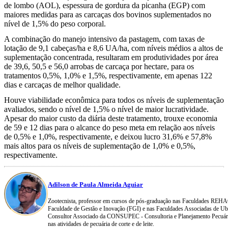
de lombo (AOL), espessura de gordura da picanha (EGP) com
maiores medidas para as carcaças dos bovinos suplementados no
nível de 1,5% do peso corporal.
A combinação do manejo intensivo da pastagem, com taxas de
lotação de 9,1 cabeças/ha e 8,6 UA/ha, com níveis médios a altos de
suplementação concentrada, resultaram em produtividades por área
de 39,6, 50,5 e 56,0 arrobas de carcaça por hectare, para os
tratamentos 0,5%, 1,0% e 1,5%, respectivamente, em apenas 122
dias e carcaças de melhor qualidade.
Houve viabilidade econômica para todos os níveis de suplementação
avaliados, sendo o nível de 1,5% o nível de maior lucratividade.
Apesar do maior custo da diária deste tratamento, trouxe economia
de 59 e 12 dias para o alcance do peso meta em relação aos níveis
de 0,5% e 1,0%, respectivamente, e deixou lucro 31,6% e 57,8%
mais altos para os níveis de suplementação de 1,0% e 0,5%,
respectivamente.
Adilson de Paula Almeida Aguiar
Zootecnista, professor em cursos de pós-graduação nas Faculdades RE
Faculdade de Gestão e Inovação (FGI) e nas Faculdades Associadas de U
Consultor Associado da CONSUPEC - Consultoria e Planejamento Pecuário
nas atividades de pecuária de corte e de leite.