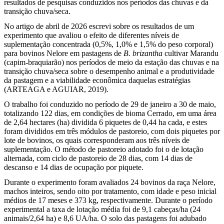
resultados de pesquisas conduzidos nos períodos das chuvas e da
transição chuva/seca.
No artigo de abril de 2026 escrevi sobre os resultados de um
experimento que avaliou o efeito de diferentes níveis de
suplementação concentrada (0,5%, 1,0% e 1,5% do peso corporal)
para bovinos Nelore em pastagens de
B. brizantha
cultivar Marandu
(capim-braquiarão) nos períodos de meio da estação das chuvas e na
transição chuva/seca sobre o desempenho animal e a produtividade
da pastagem e a viabilidade econômica daquelas estratégias
(ARTEAGA e AGUIAR, 2019)
.
O trabalho foi conduzido no período de 29 de janeiro a 30 de maio,
totalizando 122 dias, em condições de bioma Cerrado, em uma área
de 2,64 hectares (ha) dividida 6 piquetes de 0,44 ha cada, e estes
foram divididos em três módulos de pastoreio, com dois piquetes por
lote de bovinos, os quais corresponderam aos três níveis de
suplementação. O método de pastoreio adotado foi o de lotação
alternada, com ciclo de pastoreio de 28 dias, com 14 dias de
descanso e 14 dias de ocupação por piquete.
Durante o experimento foram avaliados 24 bovinos da raça Nelore,
machos inteiros, sendo oito por tratamento, com idade e peso inicial
médios de 17 meses e 373 kg, respectivamente. Durante o período
experimental a taxa de lotação média foi de 9,1 cabeças/ha (24
animais/2,64 ha) e 8,6 UA/ha. O solo das pastagens foi adubado