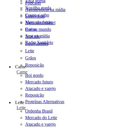
Vaca gorda
Podcasts
Novilha gorda
Agronegócio na mídia
Couro e sebo
Entrevistas
Mercado futuro
Agro sustentável
Cartas
Boi no mundo
Scot na mídia
Atacado
Radar Sanitário
Equivalentes
Leite
Grãos
Reposição
Carne
Carne
Boi gordo
Mercado futuro
Atacado e varejo
Reposição
Proteínas Alternativas
Leite
Leite
Ordenha Brasil
Mercado do Leite
Atacado e varejo