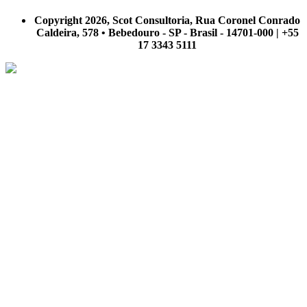
A Scot Consultoria não se responsabiliza por negócios realizados a partir das informações contidas em
nosso site.
Copyright 2026, Scot Consultoria, Rua Coronel Conrado
Caldeira, 578 • Bebedouro - SP - Brasil - 14701-000 | +55
17 3343 5111