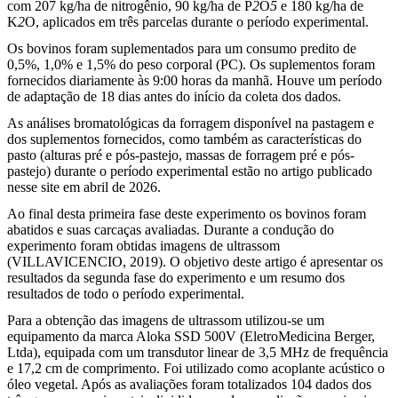
com 207 kg/ha de nitrogênio, 90 kg/ha de P
2
O
5
e 180 kg/ha de
K
2
O, aplicados em três parcelas durante o período experimental.
Os bovinos foram suplementados para um consumo predito de
0,5%, 1,0% e 1,5% do peso corporal (PC). Os suplementos foram
fornecidos diariamente às 9:00 horas da manhã. Houve um período
de adaptação de 18 dias antes do início da coleta dos dados.
As análises bromatológicas da forragem disponível na pastagem e
dos suplementos fornecidos, como também as características do
pasto (alturas pré e pós-pastejo, massas de forragem pré e pós-
pastejo) durante o período experimental estão no artigo publicado
nesse site em abril de 2026.
Ao final desta primeira fase deste experimento os bovinos foram
abatidos e suas carcaças avaliadas. Durante a condução do
experimento foram obtidas imagens de ultrassom
(VILLAVICENCIO, 2019). O objetivo deste artigo é apresentar os
resultados da segunda fase do experimento e um resumo dos
resultados de todo o período experimental.
Para a obtenção das imagens de ultrassom utilizou-se um
equipamento da marca Aloka SSD 500V (EletroMedicina Berger,
Ltda), equipada com um transdutor linear de 3,5 MHz de frequência
e 17,2 cm de comprimento. Foi utilizado como acoplante acústico o
óleo vegetal. Após as avaliações foram totalizados 104 dados dos