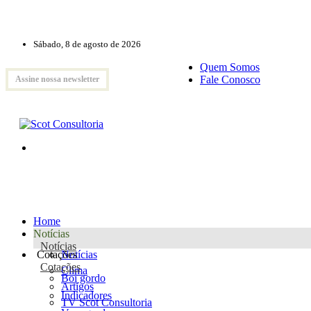
Sábado, 8 de agosto de 2026
Quem Somos
Fale Conosco
Assine nossa newsletter
Home
Notícias
Notícias
Cotações
Notícias
Cotações
Clima
Boi gordo
Artigos
Indicadores
TV Scot Consultoria