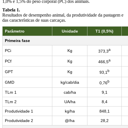
1,0% e 1,5% do peso corporal (PC) dos animais.
Tabela 1.
Resultados de desempenho animal, da produtividade da pastagem e
das características de suas carcaças.
Parâmetro
Unidade
T1 (0,5%)
Primeira fase
a
PCi
Kg
373,3
a
PCf
Kg
466,5
b
GPT
Kg
93,1
b
GMD
kg/cab/dia
0,76
TLm 1
cab/ha
9,1
TLm 2
UA/ha
8,4
Produtividade 1
kg/ha
848,1
Produtividade 2
@/ha
28,2