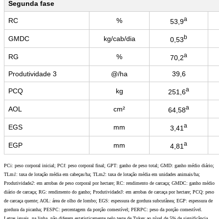
Segunda fase
a
RC
%
53,9
b
GMDC
kg/cab/dia
0,53
a
RG
%
70,2
Produtividade 3
@/ha
39,6
a
PCQ
kg
251,6
a
AOL
cm²
64,58
a
EGS
mm
3,41
a
EGP
mm
4,81
PCi: peso corporal inicial; PCf: peso corporal final; GPT: ganho de peso total; GMD: ganho médio diário;
TLm
1
: taxa de lotação média em cabeças/ha; TLm
2
: taxa de lotação média em unidades animais/ha;
Produtividade
2
: em arrobas de peso corporal por hectare; RC: rendimento de carcaça; GMDC: ganho médio
diário de carcaça; RG: rendimento do ganho; Produtividade
3
: em arrobas de carcaça por hectare; PCQ: peso
de carcaça quente; AOL: área de olho de lombo; EGS: espessura de gordura subcutânea; EGP: espessura de
gordura da picanha; PESPC: percentagem da porção comestível; PERPC: peso da porção comestível.
Letras iguais, na linha, não diferem estatisticamente pelo teste de Tukey ao nível de 5% de significância.