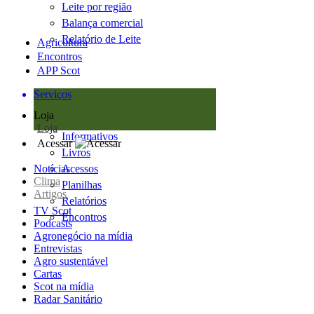
Leite por região
Balança comercial
Relatório de Leite
Agricultura
Encontros
APP Scot
Serviços
Loja
Loja
Informativos
Acessar
Livros
Notícias
Acessos
Clima
Planilhas
Artigos
Relatórios
TV Scot
Encontros
Podcasts
Agronegócio na mídia
Entrevistas
Agro sustentável
Cartas
Scot na mídia
Radar Sanitário