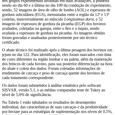
três grupos experimentais divididas em duas avaliações, a primeira
sendo no dia 60 e a última no dia 109 da condução do experimento,
sendo, 52 imagens de área de olho de lombo (AOL) e espessura de
gordura subcutânea (EGS), mensuradas entre a região da 12ª e 13ª
costelas, transversalmente ao músculo
Longissimus dorsi
, e 52
imagens de espessura de gordura da picanha (EGP) dos bovinos
avaliados, coletadas na garupa, entre o íleo e o ísquio, sendo
avaliada a espessura de gordura na picanha. As imagens obtidas
foram gravadas e analisadas posteriormente por um técnico
certificado.
O abate técnico foi realizado após a última pesagem dos bovinos em
jejum no dia 122. Para identificação, eles foram marcados com tinta
de cores diferentes na região lombar e na paleta, além da numeração
dos brincos de cada bovino, para sua posterior diferenciação na hora
do abate e coleta dos dados. Foram coletadas informações de
rendimento de carcaça e peso de carcaça quente dos bovinos de
cada tratamento correspondente.
Os dados foram submetidos à análise estatística pelo software
SISVAR, versão 5.1, e as médias comparadas teste de Tukey ao
nível de 5,0% de significância.
Na Tabela 1 estão tabulados os resultados do desempenho
individual, das características de suas carcaças e da produtividade
por hectare para as estratégias de suplementação nos níveis de 0,5%,