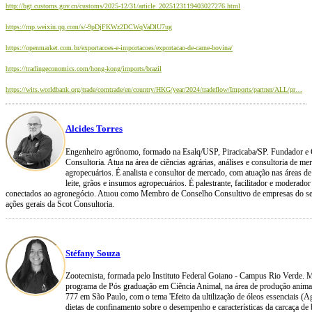
http://bgt.customs.gov.cn/customs/2025-12/31/article_2025123119403027276.html
https://mp.weixin.qq.com/s/-9pDjFKWz2DCWqVaDlU7ug
https://openmarket.com.br/exportacoes-e-importacoes/exportacao-de-carne-bovina/
https://tradingeconomics.com/hong-kong/imports/brazil
https://wits.worldbank.org/trade/comtrade/en/country/HKG/year/2024/tradeflow/Imports/partner/ALL/pr…
Alcides Torres
Engenheiro agrônomo, formado na Esalq/USP, Piracicaba/SP. Fundador e
Consultoria. Atua na área de ciências agrárias, análises e consultoria de me
agropecuários. É analista e consultor de mercado, com atuação nas áreas de 
leite, grãos e insumos agropecuários. É palestrante, facilitador e moderador
conectados ao agronegócio. Atuou como Membro de Conselho Consultivo de empresas do seto
ações gerais da Scot Consultoria.
Stéfany Souza
Zootecnista, formada pelo Instituto Federal Goiano - Campus Rio Verde. 
programa de Pós graduação em Ciência Animal, na área de produção anima
777 em São Paulo, com o tema 'Efeito da ultilização de óleos essenciais (
dietas de confinamento sobre o desempenho e características da carcaça de 