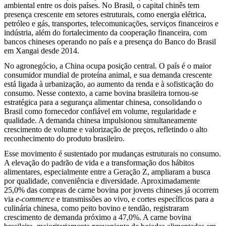
ambiental entre os dois países. No Brasil, o capital chinês tem
presença crescente em setores estruturais, como energia elétrica,
petróleo e gás, transportes, telecomunicações, serviços financeiros e
indústria, além do fortalecimento da cooperação financeira, com
bancos chineses operando no país e a presença do Banco do Brasil
em Xangai desde 2014.
No agronegócio, a China ocupa posição central. O país é o maior
consumidor mundial de proteína animal, e sua demanda crescente
está ligada à urbanização, ao aumento da renda e à sofisticação do
consumo. Nesse contexto, a carne bovina brasileira tornou-se
estratégica para a segurança alimentar chinesa, consolidando o
Brasil como fornecedor confiável em volume, regularidade e
qualidade. A demanda chinesa impulsionou simultaneamente
crescimento de volume e valorização de preços, refletindo o alto
reconhecimento do produto brasileiro.
Esse movimento é sustentado por mudanças estruturais no consumo.
A elevação do padrão de vida e a transformação dos hábitos
alimentares, especialmente entre a Geração Z, ampliaram a busca
por qualidade, conveniência e diversidade. Aproximadamente
25,0% das compras de carne bovina por jovens chineses já ocorrem
via
e-commerce
e transmissões ao vivo, e cortes específicos para a
culinária chinesa, como peito bovino e tendão, registraram
crescimento de demanda próximo a 47,0%. A carne bovina