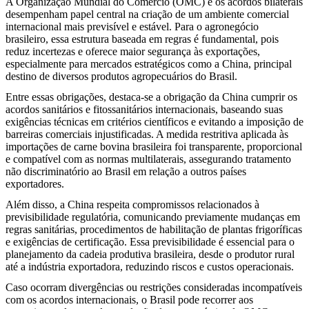
A Organização Mundial do Comércio (OMC) e os acordos bilaterais
desempenham papel central na criação de um ambiente comercial
internacional mais previsível e estável. Para o agronegócio
brasileiro, essa estrutura baseada em regras é fundamental, pois
reduz incertezas e oferece maior segurança às exportações,
especialmente para mercados estratégicos como a China, principal
destino de diversos produtos agropecuários do Brasil.
Entre essas obrigações, destaca-se a obrigação da China cumprir os
acordos sanitários e fitossanitários internacionais, baseando suas
exigências técnicas em critérios científicos e evitando a imposição de
barreiras comerciais injustificadas. A medida restritiva aplicada às
importações de carne bovina brasileira foi transparente, proporcional
e compatível com as normas multilaterais, assegurando tratamento
não discriminatório ao Brasil em relação a outros países
exportadores.
Além disso, a China respeita compromissos relacionados à
previsibilidade regulatória, comunicando previamente mudanças em
regras sanitárias, procedimentos de habilitação de plantas frigoríficas
e exigências de certificação. Essa previsibilidade é essencial para o
planejamento da cadeia produtiva brasileira, desde o produtor rural
até a indústria exportadora, reduzindo riscos e custos operacionais.
Caso ocorram divergências ou restrições consideradas incompatíveis
com os acordos internacionais, o Brasil pode recorrer aos