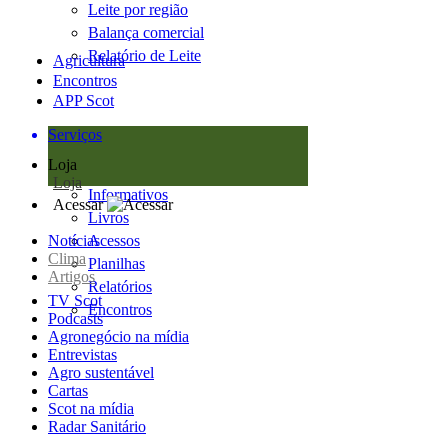
Leite por região
Balança comercial
Relatório de Leite
Agricultura
Encontros
APP Scot
Serviços
Loja
Loja
Informativos
Acessar
Livros
Notícias
Acessos
Clima
Planilhas
Artigos
Relatórios
TV Scot
Encontros
Podcasts
Agronegócio na mídia
Entrevistas
Agro sustentável
Cartas
Scot na mídia
Radar Sanitário