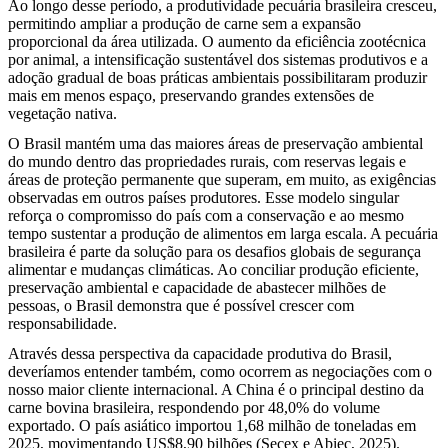
Ao longo desse período, a produtividade pecuária brasileira cresceu,
permitindo ampliar a produção de carne sem a expansão
proporcional da área utilizada. O aumento da eficiência zootécnica
por animal, a intensificação sustentável dos sistemas produtivos e a
adoção gradual de boas práticas ambientais possibilitaram produzir
mais em menos espaço, preservando grandes extensões de
vegetação nativa.
O Brasil mantém uma das maiores áreas de preservação ambiental
do mundo dentro das propriedades rurais, com reservas legais e
áreas de proteção permanente que superam, em muito, as exigências
observadas em outros países produtores. Esse modelo singular
reforça o compromisso do país com a conservação e ao mesmo
tempo sustentar a produção de alimentos em larga escala. A pecuária
brasileira é parte da solução para os desafios globais de segurança
alimentar e mudanças climáticas. Ao conciliar produção eficiente,
preservação ambiental e capacidade de abastecer milhões de
pessoas, o Brasil demonstra que é possível crescer com
responsabilidade.
Através dessa perspectiva da capacidade produtiva do Brasil,
deveríamos entender também, como ocorrem as negociações com o
nosso maior cliente internacional. A China é o principal destino da
carne bovina brasileira, respondendo por 48,0% do volume
exportado. O país asiático importou 1,68 milhão de toneladas em
2025, movimentando US$8,90 bilhões (Secex e Abiec, 2025).