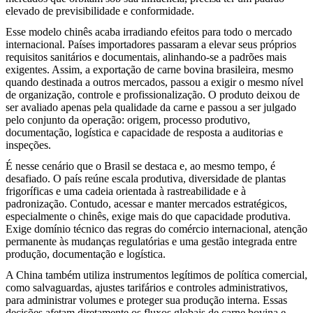
elevado de previsibilidade e conformidade.
Esse modelo chinês acaba irradiando efeitos para todo o mercado
internacional. Países importadores passaram a elevar seus próprios
requisitos sanitários e documentais, alinhando-se a padrões mais
exigentes. Assim, a exportação de carne bovina brasileira, mesmo
quando destinada a outros mercados, passou a exigir o mesmo nível
de organização, controle e profissionalização. O produto deixou de
ser avaliado apenas pela qualidade da carne e passou a ser julgado
pelo conjunto da operação: origem, processo produtivo,
documentação, logística e capacidade de resposta a auditorias e
inspeções.
É nesse cenário que o Brasil se destaca e, ao mesmo tempo, é
desafiado. O país reúne escala produtiva, diversidade de plantas
frigoríficas e uma cadeia orientada à rastreabilidade e à
padronização. Contudo, acessar e manter mercados estratégicos,
especialmente o chinês, exige mais do que capacidade produtiva.
Exige domínio técnico das regras do comércio internacional, atenção
permanente às mudanças regulatórias e uma gestão integrada entre
produção, documentação e logística.
A China também utiliza instrumentos legítimos de política comercial,
como salvaguardas, ajustes tarifários e controles administrativos,
para administrar volumes e proteger sua produção interna. Essas
decisões afetam diretamente os fluxos globais de carne bovina e