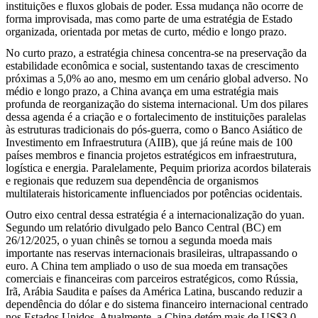
instituições e fluxos globais de poder. Essa mudança não ocorre de
forma improvisada, mas como parte de uma estratégia de Estado
organizada, orientada por metas de curto, médio e longo prazo.
No curto prazo, a estratégia chinesa concentra-se na preservação da
estabilidade econômica e social, sustentando taxas de crescimento
próximas a 5,0% ao ano, mesmo em um cenário global adverso. No
médio e longo prazo, a China avança em uma estratégia mais
profunda de reorganização do sistema internacional. Um dos pilares
dessa agenda é a criação e o fortalecimento de instituições paralelas
às estruturas tradicionais do pós-guerra, como o Banco Asiático de
Investimento em Infraestrutura (AIIB), que já reúne mais de 100
países membros e financia projetos estratégicos em infraestrutura,
logística e energia. Paralelamente, Pequim prioriza acordos bilaterais
e regionais que reduzem sua dependência de organismos
multilaterais historicamente influenciados por potências ocidentais.
Outro eixo central dessa estratégia é a internacionalização do yuan.
Segundo um relatório divulgado pelo Banco Central (BC) em
26/12/2025, o yuan chinês se tornou a segunda moeda mais
importante nas reservas internacionais brasileiras, ultrapassando o
euro. A China tem ampliado o uso de sua moeda em transações
comerciais e financeiras com parceiros estratégicos, como Rússia,
Irã, Arábia Saudita e países da América Latina, buscando reduzir a
dependência do dólar e do sistema financeiro internacional centrado
nos Estados Unidos. Atualmente, a China detém mais de US$3,0