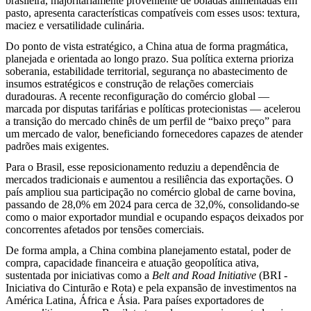
brasileira, majoritariamente proveniente de boiadas alimentadas em
pasto, apresenta características compatíveis com esses usos: textura,
maciez e versatilidade culinária.
Do ponto de vista estratégico, a China atua de forma pragmática,
planejada e orientada ao longo prazo. Sua política externa prioriza
soberania, estabilidade territorial, segurança no abastecimento de
insumos estratégicos e construção de relações comerciais
duradouras. A recente reconfiguração do comércio global —
marcada por disputas tarifárias e políticas protecionistas — acelerou
a transição do mercado chinês de um perfil de “baixo preço” para
um mercado de valor, beneficiando fornecedores capazes de atender
padrões mais exigentes.
Para o Brasil, esse reposicionamento reduziu a dependência de
mercados tradicionais e aumentou a resiliência das exportações. O
país ampliou sua participação no comércio global de carne bovina,
passando de 28,0% em 2024 para cerca de 32,0%, consolidando-se
como o maior exportador mundial e ocupando espaços deixados por
concorrentes afetados por tensões comerciais.
De forma ampla, a China combina planejamento estatal, poder de
compra, capacidade financeira e atuação geopolítica ativa,
sustentada por iniciativas como a
Belt and Road Initiative
(BRI -
Iniciativa do Cinturão e Rota) e pela expansão de investimentos na
América Latina, África e Ásia. Para países exportadores de