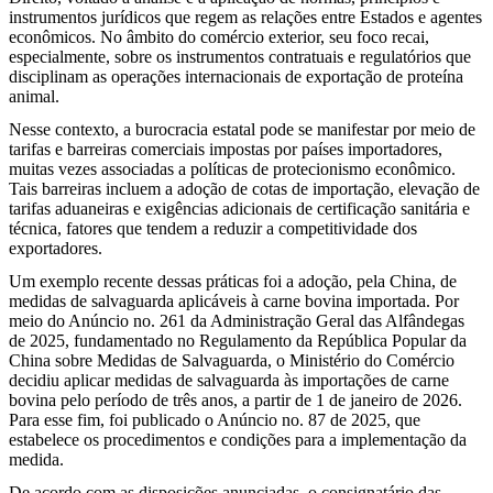
instrumentos jurídicos que regem as relações entre Estados e agentes
econômicos. No âmbito do comércio exterior, seu foco recai,
especialmente, sobre os instrumentos contratuais e regulatórios que
disciplinam as operações internacionais de exportação de proteína
animal.
Nesse contexto, a burocracia estatal pode se manifestar por meio de
tarifas e barreiras comerciais impostas por países importadores,
muitas vezes associadas a políticas de protecionismo econômico.
Tais barreiras incluem a adoção de cotas de importação, elevação de
tarifas aduaneiras e exigências adicionais de certificação sanitária e
técnica, fatores que tendem a reduzir a competitividade dos
exportadores.
Um exemplo recente dessas práticas foi a adoção, pela China, de
medidas de salvaguarda aplicáveis à carne bovina importada. Por
meio do Anúncio no. 261 da Administração Geral das Alfândegas
de 2025, fundamentado no Regulamento da República Popular da
China sobre Medidas de Salvaguarda, o Ministério do Comércio
decidiu aplicar medidas de salvaguarda às importações de carne
bovina pelo período de três anos, a partir de 1 de janeiro de 2026.
Para esse fim, foi publicado o Anúncio no. 87 de 2025, que
estabelece os procedimentos e condições para a implementação da
medida.
De acordo com as disposições anunciadas, o consignatário das