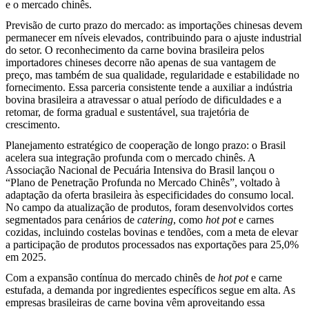
e o mercado chinês.
Previsão de curto prazo do mercado: as importações chinesas devem
permanecer em níveis elevados, contribuindo para o ajuste industrial
do setor. O reconhecimento da carne bovina brasileira pelos
importadores chineses decorre não apenas de sua vantagem de
preço, mas também de sua qualidade, regularidade e estabilidade no
fornecimento. Essa parceria consistente tende a auxiliar a indústria
bovina brasileira a atravessar o atual período de dificuldades e a
retomar, de forma gradual e sustentável, sua trajetória de
crescimento.
Planejamento estratégico de cooperação de longo prazo: o Brasil
acelera sua integração profunda com o mercado chinês. A
Associação Nacional de Pecuária Intensiva do Brasil lançou o
“Plano de Penetração Profunda no Mercado Chinês”, voltado à
adaptação da oferta brasileira às especificidades do consumo local.
No campo da atualização de produtos, foram desenvolvidos cortes
segmentados para cenários de
catering
, como
hot pot
e carnes
cozidas, incluindo costelas bovinas e tendões, com a meta de elevar
a participação de produtos processados nas exportações para 25,0%
em 2025.
Com a expansão contínua do mercado chinês de
hot pot
e carne
estufada, a demanda por ingredientes específicos segue em alta. As
empresas brasileiras de carne bovina vêm aproveitando essa