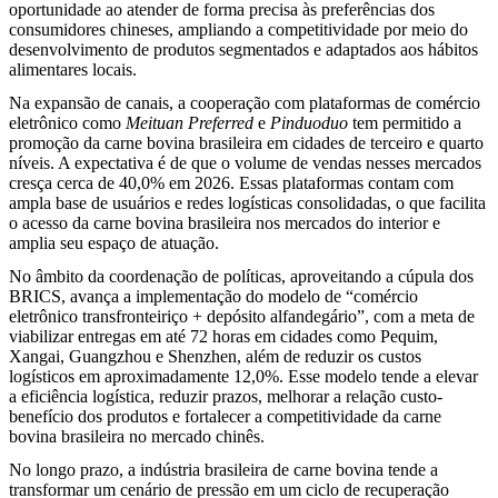
oportunidade ao atender de forma precisa às preferências dos
consumidores chineses, ampliando a competitividade por meio do
desenvolvimento de produtos segmentados e adaptados aos hábitos
alimentares locais.
Na expansão de canais, a cooperação com plataformas de comércio
eletrônico como
Meituan Preferred
e
Pinduoduo
tem permitido a
promoção da carne bovina brasileira em cidades de terceiro e quarto
níveis. A expectativa é de que o volume de vendas nesses mercados
cresça cerca de 40,0% em 2026. Essas plataformas contam com
ampla base de usuários e redes logísticas consolidadas, o que facilita
o acesso da carne bovina brasileira nos mercados do interior e
amplia seu espaço de atuação.
No âmbito da coordenação de políticas, aproveitando a cúpula dos
BRICS, avança a implementação do modelo de “comércio
eletrônico transfronteiriço + depósito alfandegário”, com a meta de
viabilizar entregas em até 72 horas em cidades como Pequim,
Xangai, Guangzhou e Shenzhen, além de reduzir os custos
logísticos em aproximadamente 12,0%. Esse modelo tende a elevar
a eficiência logística, reduzir prazos, melhorar a relação custo-
benefício dos produtos e fortalecer a competitividade da carne
bovina brasileira no mercado chinês.
No longo prazo, a indústria brasileira de carne bovina tende a
transformar um cenário de pressão em um ciclo de recuperação