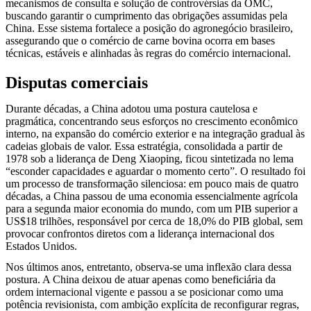
mecanismos de consulta e solução de controvérsias da OMC,
buscando garantir o cumprimento das obrigações assumidas pela
China. Esse sistema fortalece a posição do agronegócio brasileiro,
assegurando que o comércio de carne bovina ocorra em bases
técnicas, estáveis e alinhadas às regras do comércio internacional.
Disputas comerciais
Durante décadas, a China adotou uma postura cautelosa e
pragmática, concentrando seus esforços no crescimento econômico
interno, na expansão do comércio exterior e na integração gradual às
cadeias globais de valor. Essa estratégia, consolidada a partir de
1978 sob a liderança de Deng Xiaoping, ficou sintetizada no lema
“esconder capacidades e aguardar o momento certo”. O resultado foi
um processo de transformação silenciosa: em pouco mais de quatro
décadas, a China passou de uma economia essencialmente agrícola
para a segunda maior economia do mundo, com um PIB superior a
US$18 trilhões, responsável por cerca de 18,0% do PIB global, sem
provocar confrontos diretos com a liderança internacional dos
Estados Unidos.
Nos últimos anos, entretanto, observa-se uma inflexão clara dessa
postura. A China deixou de atuar apenas como beneficiária da
ordem internacional vigente e passou a se posicionar como uma
potência revisionista, com ambição explícita de reconfigurar regras,