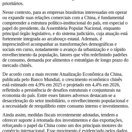
prioritários.
Nesse contexto, para as empresas brasileiras interessadas em operar
ou expandir suas relações comerciais com a China, é fundamental
compreender a estrutura político-institucional do país, em especial o
papel do presidente, da Assembleia Popular Nacional, enquanto
principal órgão legislativo, e do sistema judiciário, cuja atuação está
fortemente integrada ao arcabouço estatal. Ademais, é
imprescindível acompanhar as transformações demográficas e
sociais em curso, notadamente o avanço da urbanização e o rápido
envelhecimento da população, fatores que vêm redefinindo padrões
de consumo, demanda por alimentos e estratégias de longo prazo do
mercado chinês.
De acordo com a mais recente Atualização Econômica da China,
publicada pelo Banco Mundial, o crescimento econômico chinês
está estimado em 4,9% em 2025 e projetado em 4,4% em 2026,
refletindo a persistência de desafios estruturais e conjunturais na
economia do país. Entre esses fatores adversos destacam-se a
desaceleração do setor imobiliário, o envelhecimento populacional e
a necessidade de reequilíbrio entre consumo interno e investimentos.
Ainda assim, medidas fiscais recentemente adotadas, tendem a
oferecer suporte à retomada dos investimentos e das exportações,
reforçando o papel da China como um dos principais motores do
comércio internacional. Esse movimento é evidenciado pelos dados