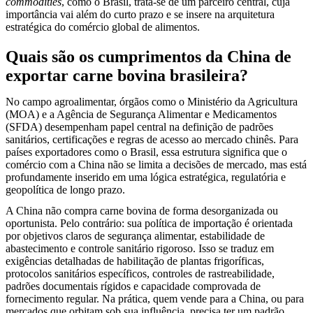
commodities
, como o Brasil, trata-se de um parceiro central, cuja
importância vai além do curto prazo e se insere na arquitetura
estratégica do comércio global de alimentos.
Quais são os cumprimentos da China de
exportar carne bovina brasileira?
No campo agroalimentar, órgãos como o Ministério da Agricultura
(MOA) e a Agência de Segurança Alimentar e Medicamentos
(SFDA) desempenham papel central na definição de padrões
sanitários, certificações e regras de acesso ao mercado chinês. Para
países exportadores como o Brasil, essa estrutura significa que o
comércio com a China não se limita a decisões de mercado, mas está
profundamente inserido em uma lógica estratégica, regulatória e
geopolítica de longo prazo.
A China não compra carne bovina de forma desorganizada ou
oportunista. Pelo contrário: sua política de importação é orientada
por objetivos claros de segurança alimentar, estabilidade de
abastecimento e controle sanitário rigoroso. Isso se traduz em
exigências detalhadas de habilitação de plantas frigoríficas,
protocolos sanitários específicos, controles de rastreabilidade,
padrões documentais rígidos e capacidade comprovada de
fornecimento regular. Na prática, quem vende para a China, ou para
mercados que orbitam sob sua influência, precisa ter um padrão