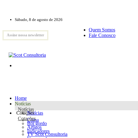
Sábado, 8 de agosto de 2026
Quem Somos
Fale Conosco
Assine nossa newsletter
Home
Notícias
Notícias
Cotações
Notícias
Cotações
Clima
Boi gordo
Artigos
Indicadores
TV Scot Consultoria