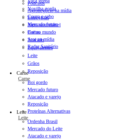
Vaca gorda
Podcasts
Novilha gorda
Agronegócio na mídia
Couro e sebo
Entrevistas
Mercado futuro
Agro sustentável
Cartas
Boi no mundo
Scot na mídia
Atacado
Radar Sanitário
Equivalentes
Leite
Grãos
Reposição
Carne
Carne
Boi gordo
Mercado futuro
Atacado e varejo
Reposição
Proteínas Alternativas
Leite
Leite
Ordenha Brasil
Mercado do Leite
Atacado e varejo