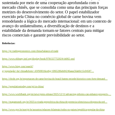
sustentada por meio de uma cooperação aprofundada com o
mercado chinês, que se consolida como uma das principais forças
motrizes do desenvolvimento do setor. O papel estabilizador
exercido pela China no comércio global de carne bovina vem
remodelando a lógica do mercado internacional: em um contexto de
avanço do unilateralismo, a diversificação de destinos e a
estabilidade da demanda tornam-se fatores centrais para mitigar
riscos comerciais e garantir previsibilidade ao setor.
Referências:
https://pt.tradingeconomics.com/china/balance-of-trade
https://www.elibrary.imf.org/display/book/9781557752024/ch002.xml
https://www.bing.com/search?
q=população+da+china&form=ANNH01&refig=6965286eb84246aeac56ab0c15c04587…
https://cbcde.org.br/exportacoes-de-carne-bovina-do-brasil-batem-recorde-historico-com-forte-demand…
https://populationtoday.com/pt/cn-china/
https://www.worldbank.org/en/news/press-release/2025/12/11/advancing-reforms-can-enhance-prospects-…
https://mapamundi.org.br/2025/a-virada-geopolitica-da-china-de-potencia-silenciosa-a-disputa-da-ord…
https://www.gov.br/mre/pt-br/assuntos/relacoes-bilaterais/todos-os-paises/republica-popular-da-china