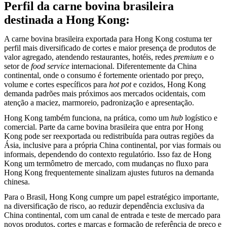
Perfil da carne bovina brasileira
destinada a Hong Kong:
A carne bovina brasileira exportada para Hong Kong costuma ter
perfil mais diversificado de cortes e maior presença de produtos de
valor agregado, atendendo restaurantes, hotéis, redes
premium
e o
setor de
food service
internacional. Diferentemente da China
continental, onde o consumo é fortemente orientado por preço,
volume e cortes específicos para
hot pot
e cozidos, Hong Kong
demanda padrões mais próximos aos mercados ocidentais, com
atenção a maciez, marmoreio, padronização e apresentação.
Hong Kong também funciona, na prática, como um
hub
logístico e
comercial. Parte da carne bovina brasileira que entra por Hong
Kong pode ser reexportada ou redistribuída para outras regiões da
Ásia, inclusive para a própria China continental, por vias formais ou
informais, dependendo do contexto regulatório. Isso faz de Hong
Kong um termômetro de mercado, com mudanças no fluxo para
Hong Kong frequentemente sinalizam ajustes futuros na demanda
chinesa.
Para o Brasil, Hong Kong cumpre um papel estratégico importante,
na diversificação de risco, ao reduzir dependência exclusiva da
China continental, com um canal de entrada e teste de mercado para
novos produtos, cortes e marcas e formação de referência de preço e