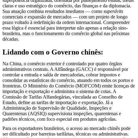
superpotência organizada, orientada por planejamento estatal, metas
claras e uso estratégico do comércio, das finanças e da diplomacia.
Sua atuação combina resultados imediatos — como
superávits
comerciais e expansão de mercados — com um projeto de longo
prazo voltado à redefinição da ordem internacional. Compreender
essa lógica é essencial para interpretar não apenas a relação sino-
brasileira, mas o funcionamento do comércio global nas próximas
décadas.
Lidando com o Governo chinês:
Na China, o comércio exterior é controlado por quatro órgãos
administrativos centrais. A Alfândega (GACC) é responsável por
controlar a entrada e saída de mercadorias, cobrar impostos e
consolidar as estatísticas do comércio, atuando em todos os portos e
fronteiras. O Ministério do Comércio (MOFCOM) emite licenças de
importação e exportação e administra o sistema de cotas. A
Comissão de Tarifas Alfandegárias, vinculada ao Conselho de
Estado, define as tarifas de importação e exportação. Já a
Administração de Supervisão de Qualidade, Inspeções e
Quarentenas (AQSIQ) supervisiona inspeções, quarentenas e
padrões técnicos, com foco especial em produtos agrícolas.
Para os exportadores brasileiros, o acesso ao mercado chinês pode
ser dificultado por barreiras tarifárias, técnicas ou administrativas.