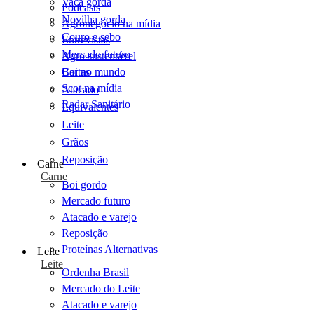
Vaca gorda
Podcasts
Novilha gorda
Agronegócio na mídia
Couro e sebo
Entrevistas
Mercado futuro
Agro sustentável
Cartas
Boi no mundo
Scot na mídia
Atacado
Radar Sanitário
Equivalentes
Leite
Grãos
Reposição
Carne
Carne
Boi gordo
Mercado futuro
Atacado e varejo
Reposição
Proteínas Alternativas
Leite
Leite
Ordenha Brasil
Mercado do Leite
Atacado e varejo