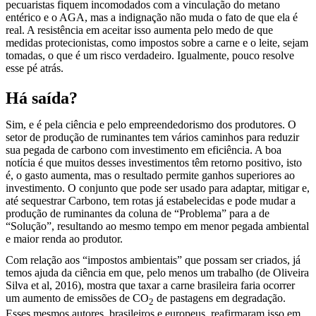
pecuaristas fiquem incomodados com a vinculação do metano
entérico e o AGA, mas a indignação não muda o fato de que ela é
real. A resistência em aceitar isso aumenta pelo medo de que
medidas protecionistas, como impostos sobre a carne e o leite, sejam
tomadas, o que é um risco verdadeiro. Igualmente, pouco resolve
esse pé atrás.
Há saída?
Sim, e é pela ciência e pelo empreendedorismo dos produtores. O
setor de produção de ruminantes tem vários caminhos para reduzir
sua pegada de carbono com investimento em eficiência. A boa
notícia é que muitos desses investimentos têm retorno positivo, isto
é, o gasto aumenta, mas o resultado permite ganhos superiores ao
investimento. O conjunto que pode ser usado para adaptar, mitigar e,
até sequestrar Carbono, tem rotas já estabelecidas e pode mudar a
produção de ruminantes da coluna de “Problema” para a de
“Solução”, resultando ao mesmo tempo em menor pegada ambiental
e maior renda ao produtor.
Com relação aos “impostos ambientais” que possam ser criados, já
temos ajuda da ciência em que, pelo menos um trabalho (de Oliveira
Silva et al, 2016), mostra que taxar a carne brasileira faria ocorrer
um aumento de emissões de CO
de pastagens em degradação.
2
Esses mesmos autores, brasileiros e europeus, reafirmaram isso em