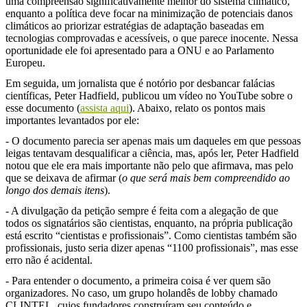
uma compreensão significativamente melhor do sistema climático,
enquanto a política deve focar na minimização de potenciais danos
climáticos ao priorizar estratégias de adaptação baseadas em
tecnologias comprovadas e acessíveis, o que parece inocente. Nessa
oportunidade ele foi apresentado para a ONU e ao Parlamento
Europeu.
Em seguida, um jornalista que é notório por desbancar falácias
científicas, Peter Hadfield, publicou um vídeo no YouTube sobre o
esse documento (
assista aqui
). Abaixo, relato os pontos mais
importantes levantados por ele:
- O documento parecia ser apenas mais um daqueles em que pessoas
leigas tentavam desqualificar a ciência, mas, após ler, Peter Hadfield
notou que ele era mais importante não pelo que afirmava, mas pelo
que se deixava de afirmar (
o que será mais bem compreendido ao
longo dos demais itens
).
- A divulgação da petição sempre é feita com a alegação de que
todos os signatários são cientistas, enquanto, na própria publicação
está escrito “cientistas e profissionais”. Como cientistas também são
profissionais, justo seria dizer apenas “1100 profissionais”, mas esse
erro não é acidental.
- Para entender o documento, a primeira coisa é ver quem são
organizadores. No caso, um grupo holandês de lobby chamado
CLINTEL, cujos fundadores construíram seu conteúdo e