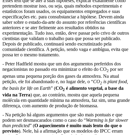
Esses têm que se ater a suas hipóteses, explicar exatamente como
pretendem mostrar isso, ou seja, quais métodos experimentais e
estatísticos foram usados, os equipamentos empregados e suas
especificações etc. para consubstanciar a hipótese. Devem ainda
saber sobre o estado-da-arte do assunto por referências científicas
anteriores e se ater fielmente aos resultados obtidos na
experimentação. Tudo isso, então, deve passar pelo crivo de outros
cientistas que validam o trabalho para que possa ser publicado.
Depois de publicado, continuará sendo escrutinizado pela
comunidade científica. A petição, sendo vaga e ambígua, evita que
possa ter o mesmo tratamento.
- Peter Hadfield mostra que um dos argumentos preferidos dos
negacionistas no passado era minimizar o efeito do CO
por ser
2
apenas uma pequena porção dos gases da atmosfera. Na atual
petição, ele foi abandonado e, no lugar dele, o “
CO
is plant food,
2
the basis for life on Earth
” (
CO
é alimento vegetal, a base da
2
vida na Terra
) que, ao contrário, mostra que aquela pequena
molécula em quantidade mínima na atmosfera, faz sim, uma grande
diferença, com aumento de produção de biomassa.
- Na petição há alguns argumentos que são mais pontuais e que
podem ser desmascarados como o caso do “
Warming is far slower
than predicted
” (
O aquecimento é muito mais lento do que o
previsto
). Nele, há a afirmação que os modelos do IPCC erram