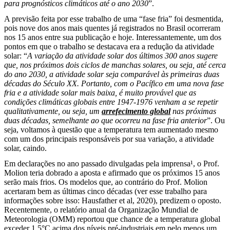
para prognósticos climáticos até o ano 2030
”.
A previsão feita por esse trabalho de uma “fase fria” foi desmentida,
pois nove dos anos mais quentes já registrados no Brasil ocorreram
nos 15 anos entre sua publicação e hoje. Interessantemente, um dos
pontos em que o trabalho se destacava era a redução da atividade
solar: “
A variação da atividade solar dos últimos 300 anos sugere
que, nos próximos dois ciclos de manchas solares, ou seja, até cerca
do ano 2030, a atividade solar seja comparável às primeiras duas
décadas do Século XX. Portanto, com o Pacífico em uma nova fase
fria e a atividade solar mais baixa, é muito provável que as
condições climáticas globais entre 1947-1976 venham a se repetir
qualitativamente, ou seja, um
arrefecimento global
nas próximas
duas décadas, semelhante ao que ocorreu na fase fria anterior
”. Ou
seja, voltamos à questão que a temperatura tem aumentado mesmo
com um dos principais responsáveis por sua variação, a atividade
solar, caindo.
Em declarações no ano passado divulgadas pela imprensa¹, o Prof.
Molion teria dobrado a aposta e afirmado que os próximos 15 anos
serão mais frios. Os modelos que, ao contrário do Prof. Molion
acertaram bem as últimas cinco décadas (ver esse trabalho para
informações sobre isso: Hausfather et al, 2020), predizem o oposto.
Recentemente, o relatório anual da Organização Mundial de
Meteorologia (OMM) reportou que chance de a temperatura global
exceder 1,5°C acima dos níveis pré-industriais em pelo menos um