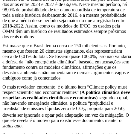
dos anos entre 2023 e 2027 é de 66,0%. Neste mesmo período, há
98,0% de probabilidade de ter o ano recordista de temperatura de
toda a série histórica desbancando 2016, e a mesma probabilidade
de que a média desse período seja maior do que a registrada entre
2018-2022. Assim, como os modelos do IPCC, os usados pela
OMM têm um histórico de resultados estimados sempre próximos
dos reais obtidos.
Estima-se que o Brasil tenha cerca de 150 mil cientistas. Portanto,
mesmo que fossem 20 cientistas signatários, eles representariam
cerca de 0,01% do total. Se fossem quase 100,0%, isso não validaria
a defesa da “não emergência climática”, baseada em acusações sem
fundamento contra os modelos climáticos, afirmações que os
desastres ambientais não aumentaram e demais argumentos vagos e
ambíguos como já comentados.
O mais revelador, entretanto, é o último item “Climate policy must
respect scientific and economic realities” (
A política climática deve
respeitar as realidades científicas e econômicas
) segundo a qual,
não havendo emergência climática, a política “prejudicial e
irrealista” de emissões líquidas zero de CO
, proposta para 2050,
2
deveria ser ignorada e optar pela adaptação em vez da mitigação. O
que ele revela é o motivo para existir esse documento: manter o
status quo
.