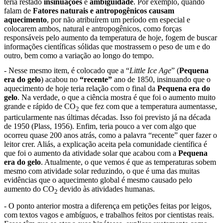
teria restado
insinuações
e
ambiguidade
. Por exemplo, quando
falam de
Fatores naturais e antropogênicos causam
aquecimento
, por não atribuírem um período em especial e
colocarem ambos, natural e antropogênicos, como forças
responsáveis pelo aumento da temperatura de hoje, fogem de buscar
informações científicas sólidas que mostrassem o peso de um e do
outro, bem como a variação ao longo do tempo.
- Nesse mesmo item, é colocado que a “
Little Ice Age
” (
Pequena
era do gelo
) acabou no
“recente”
ano de 1850, insinuando que o
aquecimento de hoje teria relação com o final da
Pequena era do
gelo
. Na verdade, o que a ciência mostra é que foi o aumento muito
grande e rápido de CO
que fez com que a temperatura aumentasse,
2
particularmente nas últimas décadas. Isso foi previsto já na década
de 1950 (Plass, 1956). Enfim, teria pouco a ver com algo que
ocorreu quase 200 anos atrás, como a palavra “recente” quer fazer o
leitor crer. Aliás, a explicação aceita pela comunidade científica é
que foi o aumento da atividade solar que acabou com a
Pequena
era do gelo
. Atualmente, o que vemos é que as temperaturas sobem
mesmo com atividade solar reduzindo, o que é uma das muitas
evidências que o aquecimento global é mesmo causado pelo
aumento do CO
devido às atividades humanas.
2
- O ponto anterior mostra a diferença em petições feitas por leigos,
com textos vagos e ambíguos, e trabalhos feitos por cientistas reais.