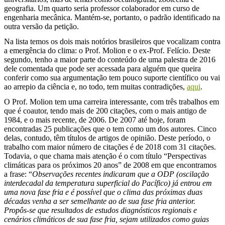
geografia. Um quarto seria professor colaborador em curso de
engenharia mecânica. Mantém-se, portanto, o padrão identificado na
outra versão da petição.
Na lista temos os dois mais notórios brasileiros que vocalizam contra
a emergência do clima: o Prof. Molion e o ex-Prof. Felício. Deste
segundo, tenho a maior parte do conteúdo de uma palestra de 2016
dele comentada que pode ser acessada para alguém que queira
conferir como sua argumentação tem pouco suporte científico ou vai
ao arrepio da ciência e, no todo, tem muitas contradições,
aqui
.
O Prof. Molion tem uma carreira interessante, com três trabalhos em
que é coautor, tendo mais de 200 citações, com o mais antigo de
1984, e o mais recente, de 2006. De 2007 até hoje, foram
encontradas 25 publicações que o tem como um dos autores. Cinco
delas, contudo, têm títulos de artigos de opinião. Deste período, o
trabalho com maior número de citações é de 2018 com 31 citações.
Todavia, o que chama mais atenção é o com título “Perspectivas
climáticas para os próximos 20 anos” de 2008 em que encontramos
a frase: “
Observações recentes indicaram que a ODP (oscilação
interdecadal da temperatura superficial do Pacífico) já entrou em
uma nova fase fria e é possível que o clima das próximas duas
décadas venha a ser semelhante ao de sua fase fria anterior.
Propôs-se que resultados de estudos diagnósticos regionais e
cenários climáticos de sua fase fria, sejam utilizados como guias