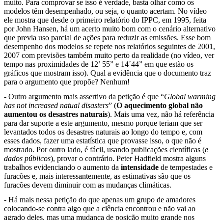
muito. Para comprovar se isso é verdade, basta olhar como os
modelos têm desempenhado, ou seja, o quanto acertam. No vídeo
ele mostra que desde o primeiro relatório do IPPC, em 1995, feita
por John Hansen, há um acerto muito bom com o cenário alternativo
que previa uso parcial de ações para reduzir as emissões. Esse bom
desempenho dos modelos se repete nos relatórios seguintes de 2001,
2007 com previsões também muito perto da realidade (no vídeo, ver
tempo nas proximidades de 12’ 55” e 14´44” em que estão os
gráficos que mostram isso). Qual a evidência que o documento traz
para o argumento que propõe? Nenhum!
- Outro argumento mais assertivo da petição é que “
Global warming
has not increased natual disasters
” (
O aquecimento global não
aumentou os desastres naturais
). Mais uma vez, não há referência
para dar suporte a este argumento, mesmo porque teriam que ser
levantados todos os desastres naturais ao longo do tempo e, com
esses dados, fazer uma estatística que provasse isso, o que não é
mostrado. Por outro lado, é fácil, usando publicações científicas (
e
dados públicos
), provar o contrário. Peter Hadfield mostra alguns
trabalhos evidenciando o aumento da
intensidade
de tempestades e
furacões e, mais interessantemente, as estimativas são que os
furacões devem diminuir com as mudanças climáticas.
- Há mais nessa petição do que apenas um grupo de amadores
colocando-se contra algo que a ciência encontrou e não vai ao
agrado deles, mas uma mudança de posição muito grande nos