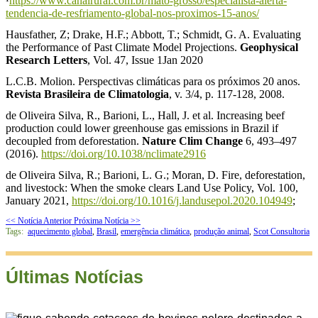
¹
https://www.canalrural.com.br/mato-grosso/especialista-alerta-
tendencia-de-resfriamento-global-nos-proximos-15-anos/
Hausfather, Z; Drake, H.F.; Abbott, T.; Schmidt, G. A. Evaluating
the Performance of Past Climate Model Projections.
Geophysical
Research Letters
, Vol. 47, Issue 1Jan 2020
L.C.B. Molion.
Perspectivas climáticas para os próximos 20 anos.
Revista Brasileira de Climatologia
, v. 3/4, p. 117-128, 2008.
de Oliveira Silva, R., Barioni, L., Hall, J. et al.
Increasing beef
production could lower greenhouse gas emissions in Brazil if
decoupled from deforestation.
Nature Clim Change
6, 493–497
(2016).
https://doi.org/10.1038/nclimate2916
de Oliveira Silva, R.; Barioni, L. G.; Moran, D. Fire, deforestation,
and livestock: When the smoke clears Land Use Policy, Vol. 100,
January 2021,
https://doi.org/10.1016/j.landusepol.2020.104949
;
<< Notícia Anterior
Próxima Notícia >>
Tags:
aquecimento global
,
Brasil
,
emergência climática
,
produção animal
,
Scot Consultoria
Últimas Notícias