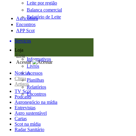
Leite por região
Balança comercial
Relatório de Leite
Agricultura
Encontros
APP Scot
Serviços
Loja
Loja
Informativos
Acessar
Livros
Notícias
Acessos
Clima
Planilhas
Artigos
Relatórios
TV Scot
Encontros
Podcasts
Agronegócio na mídia
Entrevistas
Agro sustentável
Cartas
Scot na mídia
Radar Sanitário