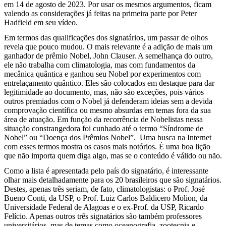
em 14 de agosto de 2023. Por usar os mesmos argumentos, ficam
valendo as considerações já feitas na primeira parte por Peter
Hadfield em seu vídeo.
Em termos das qualificações dos signatários, um passar de olhos
revela que pouco mudou. O mais relevante é a adição de mais um
ganhador de prêmio Nobel, John Clauser. A semelhança do outro,
ele não trabalha com climatologia, mas com fundamentos da
mecânica quântica e ganhou seu Nobel por experimentos com
entrelaçamento quântico. Eles são colocados em destaque para dar
legitimidade ao documento, mas, não são exceções, pois vários
outros premiados com o Nobel já defenderam ideias sem a devida
comprovação científica ou mesmo absurdas em temas fora da sua
área de atuação. Em função da recorrência de Nobelistas nessa
situação constrangedora foi cunhado até o termo “Síndrome de
Nobel” ou “Doença dos Prêmios Nobel”. Uma busca na Internet
com esses termos mostra os casos mais notórios. É uma boa lição
que não importa quem diga algo, mas se o conteúdo é válido ou não.
Como a lista é apresentada pelo país do signatário, é interessante
olhar mais detalhadamente para os 20 brasileiros que são signatários.
Destes, apenas três seriam, de fato, climatologistas: o Prof. José
Bueno Conti, da USP, o Prof. Luiz Carlos Baldicero Molion, da
Universidade Federal de Alagoas e o ex-Prof. da USP, Ricardo
Felício. Apenas outros três signatários são também professores
universitários, mas de temas como oceanografia, zootecnia e