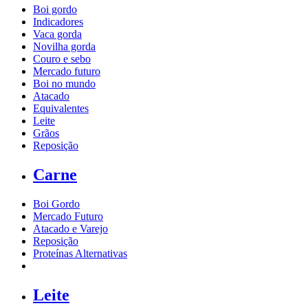
Boi gordo
Indicadores
Vaca gorda
Novilha gorda
Couro e sebo
Mercado futuro
Boi no mundo
Atacado
Equivalentes
Leite
Grãos
Reposição
Carne
Boi Gordo
Mercado Futuro
Atacado e Varejo
Reposição
Proteínas Alternativas
Leite