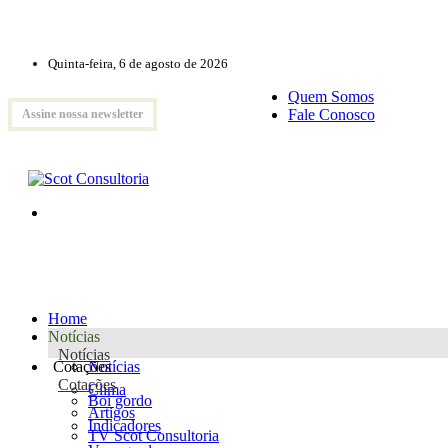
Quinta-feira, 6 de agosto de 2026
Quem Somos
Fale Conosco
Assine nossa newsletter
Home
Notícias
Notícias
Cotações
Notícias
Cotações
Clima
Boi gordo
Artigos
Indicadores
TV Scot Consultoria