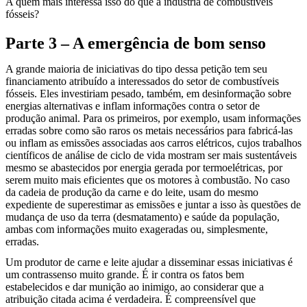
A quem mais interessa isso do que a indústria de combustíveis
fósseis?
Parte 3 – A emergência de bom senso
A grande maioria de iniciativas do tipo dessa petição tem seu
financiamento atribuído a interessados do setor de combustíveis
fósseis. Eles investiriam pesado, também, em desinformação sobre
energias alternativas e inflam informações contra o setor de
produção animal. Para os primeiros, por exemplo, usam informações
erradas sobre como são raros os metais necessários para fabricá-las
ou inflam as emissões associadas aos carros elétricos, cujos trabalhos
científicos de análise de ciclo de vida mostram ser mais sustentáveis
mesmo se abastecidos por energia gerada por termoelétricas, por
serem muito mais eficientes que os motores à combustão. No caso
da cadeia de produção da carne e do leite, usam do mesmo
expediente de superestimar as emissões e juntar a isso às questões de
mudança de uso da terra (desmatamento) e saúde da população,
ambas com informações muito exageradas ou, simplesmente,
erradas.
Um produtor de carne e leite ajudar a disseminar essas iniciativas é
um contrassenso muito grande. É ir contra os fatos bem
estabelecidos e dar munição ao inimigo, ao considerar que a
atribuição citada acima é verdadeira. É compreensível que