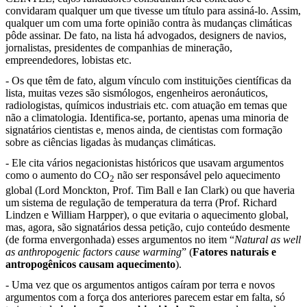
convidaram qualquer um que tivesse um título para assiná-lo. Assim,
qualquer um com uma forte opinião contra às mudanças climáticas
pôde assinar. De fato, na lista há advogados, designers de navios,
jornalistas, presidentes de companhias de mineração,
empreendedores, lobistas etc.
- Os que têm de fato, algum vínculo com instituições científicas da
lista, muitas vezes são sismólogos, engenheiros aeronáuticos,
radiologistas, químicos industriais etc. com atuação em temas que
não a climatologia. Identifica-se, portanto, apenas uma minoria de
signatários cientistas e, menos ainda, de cientistas com formação
sobre as ciências ligadas às mudanças climáticas.
- Ele cita vários negacionistas históricos que usavam argumentos
como o aumento do CO
não ser responsável pelo aquecimento
2
global (Lord Monckton, Prof. Tim Ball e Ian Clark) ou que haveria
um sistema de regulação de temperatura da terra (Prof. Richard
Lindzen e William Harpper), o que evitaria o aquecimento global,
mas, agora, são signatários dessa petição, cujo conteúdo desmente
(de forma envergonhada) esses argumentos no item “
Natural as well
as anthropogenic factors cause warming
” (
Fatores naturais e
antropogênicos causam aquecimento
).
- Uma vez que os argumentos antigos caíram por terra e novos
argumentos com a força dos anteriores parecem estar em falta, só