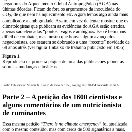
negadores do Aquecimento Global Antropogênico (AGA) nas
últimas décadas. Ficam de fora os argumentos da inocuidade do
CO
, de que nem há aquecimento etc. Agora temos algo ainda mais
2
complicado: a ambiguidade. Assim, em vez de tentar mostrar que os
climatologistas que publicam as evidências do AGA estão errados,
apenas são elencados “pontos” vagos e ambíguos. Isso é bem mais
difícil de combater, mas mostra que houve algum avanço dos
negacionistas, aos estarem se dobrando a uma “recente” novidade de
68 anos atrás (ver figura 1 abaixo de trabalho publicado em 1956).
Figura 1.
Reprodução da primeira página de uma das publicações pioneiras
sobre as mudanças climáticas
Fonte: Publicada no Volume 8,
Issue
2, de maio de 1956, nas páginas 140-154 da revista Tellus A.
Parte 2 – A petição dos 1600 cientistas e
alguns comentários de um nutricionista
de ruminantes
Essa mesma petição “
There is no climate emergency
” foi atualizada,
com o mesmo conteúdo, mas com cerca de 500 signatários a mais,