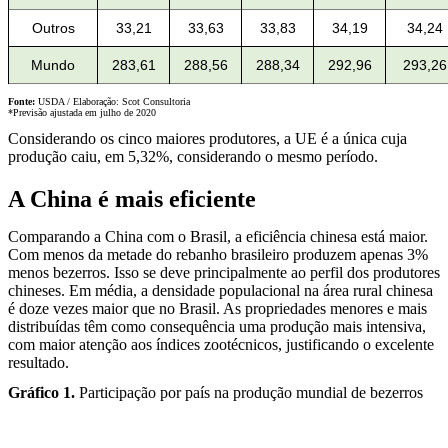
Outros
33,21
33,63
33,83
34,19
34,24
Mundo
283,61
288,56
288,34
292,96
293,26
Fonte:
USDA / Elaboração: Scot Consultoria
*Previsão ajustada em julho de 2020
Considerando os cinco maiores produtores, a UE é a única cuja
produção caiu, em 5,32%, considerando o mesmo período.
A China é mais eficiente
Comparando a China com o Brasil, a eficiência chinesa está maior.
Com menos da metade do rebanho brasileiro produzem apenas 3%
menos bezerros. Isso se deve principalmente ao perfil dos produtores
chineses. Em média, a densidade populacional na área rural chinesa
é doze vezes maior que no Brasil. As propriedades menores e mais
distribuídas têm como consequência uma produção mais intensiva,
com maior atenção aos índices zootécnicos, justificando o excelente
resultado.
Gráfico 1.
Participação por país na produção mundial de bezerros