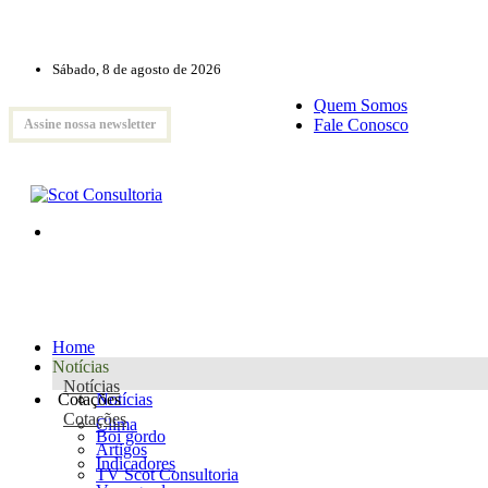
Sábado, 8 de agosto de 2026
Quem Somos
Fale Conosco
Assine nossa newsletter
Home
Notícias
Notícias
Cotações
Notícias
Cotações
Clima
Boi gordo
Artigos
Indicadores
TV Scot Consultoria