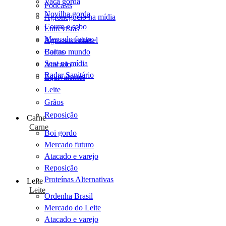
Vaca gorda
Podcasts
Novilha gorda
Agronegócio na mídia
Couro e sebo
Entrevistas
Mercado futuro
Agro sustentável
Cartas
Boi no mundo
Scot na mídia
Atacado
Radar Sanitário
Equivalentes
Leite
Grãos
Reposição
Carne
Carne
Boi gordo
Mercado futuro
Atacado e varejo
Reposição
Proteínas Alternativas
Leite
Leite
Ordenha Brasil
Mercado do Leite
Atacado e varejo