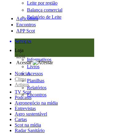
Leite por região
Balança comercial
Relatório de Leite
Agricultura
Encontros
APP Scot
Serviços
Loja
Loja
Informativos
Acessar
Livros
Notícias
Acessos
Clima
Planilhas
Artigos
Relatórios
TV Scot
Encontros
Podcasts
Agronegócio na mídia
Entrevistas
Agro sustentável
Cartas
Scot na mídia
Radar Sanitário