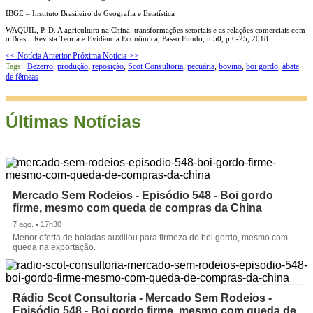
IBGE – Instituto Brasileiro de Geografia e Estatística
WAQUIL, P, D. A agricultura na China: transformações setoriais e as relações comerciais com
o Brasil. Revista Teoria e Evidência Econômica, Passo Fundo, n.50, p.6-25, 2018.
<< Notícia Anterior
Próxima Notícia >>
Tags:
Bezerro
,
produção
,
reposição
,
Scot Consultoria
,
pecuária
,
bovino
,
boi gordo
,
abate
de fêmeas
Últimas Notícias
Mercado Sem Rodeios - Episódio 548 - Boi gordo
firme, mesmo com queda de compras da China
7 ago. • 17h30
Menor oferta de boiadas auxiliou para firmeza do boi gordo, mesmo com
queda na exportação.
Rádio Scot Consultoria - Mercado Sem Rodeios -
Episódio 548 - Boi gordo firme, mesmo com queda de