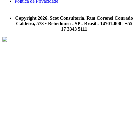
Política de Privacidade
A Scot Consultoria não se responsabiliza por negócios realizados a partir das informações contidas em
nosso site.
Copyright 2026, Scot Consultoria, Rua Coronel Conrado
Caldeira, 578 • Bebedouro - SP - Brasil - 14701-000 | +55
17 3343 5111