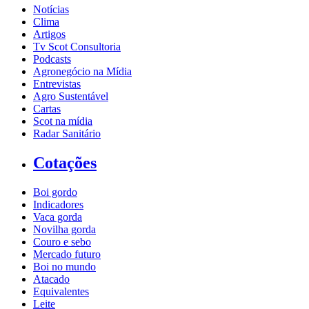
Notícias
Clima
Artigos
Tv Scot Consultoria
Podcasts
Agronegócio na Mídia
Entrevistas
Agro Sustentável
Cartas
Scot na mídia
Radar Sanitário
Cotações
Boi gordo
Indicadores
Vaca gorda
Novilha gorda
Couro e sebo
Mercado futuro
Boi no mundo
Atacado
Equivalentes
Leite