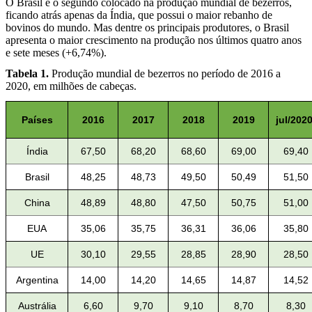
O Brasil é o segundo colocado na produção mundial de bezerros,
ficando atrás apenas da Índia, que possui o maior rebanho de
bovinos do mundo. Mas dentre os principais produtores, o Brasil
apresenta o maior crescimento na produção nos últimos quatro anos
e sete meses (+6,74%).
Tabela 1.
Produção mundial de bezerros no período de 2016 a
2020, em milhões de cabeças.
Países
2016
2017
2018
2019
jul/2020
Índia
67,50
68,20
68,60
69,00
69,40
Brasil
48,25
48,73
49,50
50,49
51,50
China
48,89
48,80
47,50
50,75
51,00
EUA
35,06
35,75
36,31
36,06
35,80
UE
30,10
29,55
28,85
28,90
28,50
Argentina
14,00
14,20
14,65
14,87
14,52
Austrália
6,60
9,70
9,10
8,70
8,30