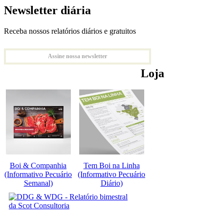
Newsletter diária
Receba nossos relatórios diários e gratuitos
Assine nossa newsletter
Loja
Boi & Companhia
Tem Boi na Linha
(Informativo Pecuário
(Informativo Pecuário
Semanal)
Diário)