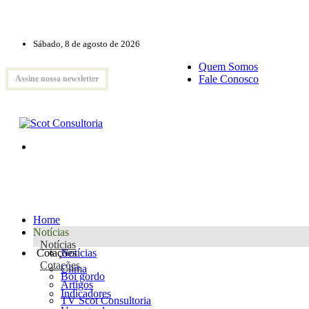
Sábado, 8 de agosto de 2026
Quem Somos
Fale Conosco
Assine nossa newsletter
Home
Notícias
Notícias
Cotações
Notícias
Cotações
Clima
Boi gordo
Artigos
Indicadores
TV Scot Consultoria