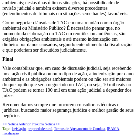
ambientais; nestas duas últimas situações, há possibilidade de
revisão judicial e também existem diversos precedentes
(entendimentos de tribunais em situações semelhantes) favoráveis.
Como negociar cláusulas de TAC em uma reunião com o órgão
ambiental ou Ministério Público? É necessário pensar que, no
momento da elaboração do TAC em reuniões ou audiências, são
exigidas obrigações ambientais e até mesmo indenização em
dinheiro por danos causados, segundo entendimento da fiscalização
e que poderiam ser discutidos judicialmente.
Final
Vale contabilizar que, em caso de discussão judicial, seja recebendo
uma ação civil pública ou outro tipo de ação, a indenização por dano
ambiental e as obrigações ambientais podem ou não ser até maiores
do que aquilo que seria negociado no TAC, ou seja, 10 mil reais no
TAC podem se tornar 100 mil em uma ação judicial a depender dos
juízes.
Recomendamos sempre que procurem consultorias técnicas e
jurídicas, buscando maior segurança jurídica e melhor gestão de seus
negócios.
<< Notícia Anterior
Próxima Notícia >>
Tags:
legislação
,
propriedade rural
,
Termos de Ajustamento de Conduta
,
IBAMA
,
fiscalização