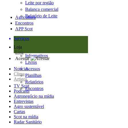
Leite por região
Balança comercial
Relatório de Leite
Agricultura
Encontros
APP Scot
Serviços
Loja
Loja
Informativos
Acessar
Livros
Notícias
Acessos
Clima
Planilhas
Artigos
Relatórios
TV Scot
Encontros
Podcasts
Agronegócio na mídia
Entrevistas
Agro sustentável
Cartas
Scot na mídia
Radar Sanitário