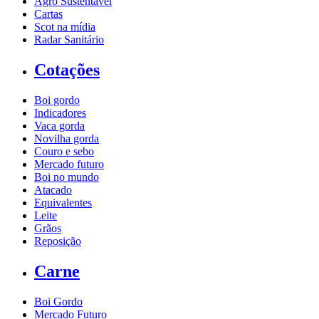
Agro Sustentável
Cartas
Scot na mídia
Radar Sanitário
Cotações
Boi gordo
Indicadores
Vaca gorda
Novilha gorda
Couro e sebo
Mercado futuro
Boi no mundo
Atacado
Equivalentes
Leite
Grãos
Reposição
Carne
Boi Gordo
Mercado Futuro