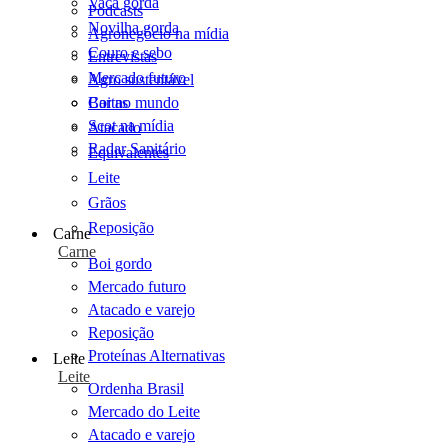
Vaca gorda
Podcasts
Novilha gorda
Agronegócio na mídia
Couro e sebo
Entrevistas
Mercado futuro
Agro sustentável
Cartas
Boi no mundo
Scot na mídia
Atacado
Radar Sanitário
Equivalentes
Leite
Grãos
Reposição
Carne
Carne
Boi gordo
Mercado futuro
Atacado e varejo
Reposição
Proteínas Alternativas
Leite
Leite
Ordenha Brasil
Mercado do Leite
Atacado e varejo