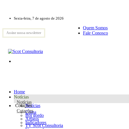
Sexta-feira, 7 de agosto de 2026
Quem Somos
Fale Conosco
Assine nossa newsletter
Home
Notícias
Notícias
Cotações
Notícias
Cotações
Clima
Boi gordo
Artigos
Indicadores
TV Scot Consultoria