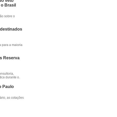
do veto
 o Brasil
ção sobre o
 destinados
a para a maioria
os Reserva
nsultoria,
ica durante o.
o Paulo
rio, as cotações