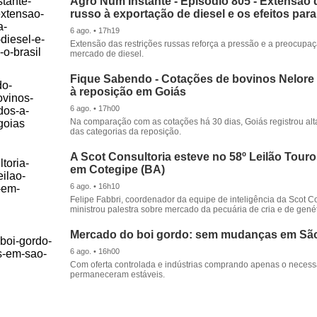
Agro Num Instante - Episódio 805 - Extensão 
russo à exportação de diesel e os efeitos para
6 ago. • 17h19
Extensão das restrições russas reforça a pressão e a preocupa
mercado de diesel.
Fique Sabendo - Cotações de bovinos Nelore
à reposição em Goiás
6 ago. • 17h00
Na comparação com as cotações há 30 dias, Goiás registrou alt
das categorias da reposição.
A Scot Consultoria esteve no 58º Leilão Tour
em Cotegipe (BA)
6 ago. • 16h10
Felipe Fabbri, coordenador da equipe de inteligência da Scot Co
ministrou palestra sobre mercado da pecuária de cria e de genét
Mercado do boi gordo: sem mudanças em Sã
6 ago. • 16h00
Com oferta controlada e indústrias comprando apenas o necessá
permaneceram estáveis.