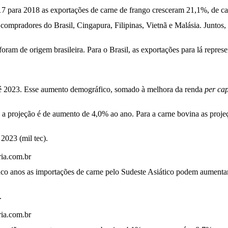
7 para 2018 as exportações de carne de frango cresceram 21,1%, de ca
ompradores do Brasil, Cingapura, Filipinas, Vietnã e Malásia. Juntos, 
oram de origem brasileira. Para o Brasil, as exportações para lá repres
é 2023. Esse aumento demográfico, somado à melhora da renda
per cap
 a projeção é de aumento de 4,0% ao ano. Para a carne bovina as proj
2023 (mil tec).
ria.com.br
nco anos as importações de carne pelo Sudeste Asiático podem aumentar
.
ria.com.br