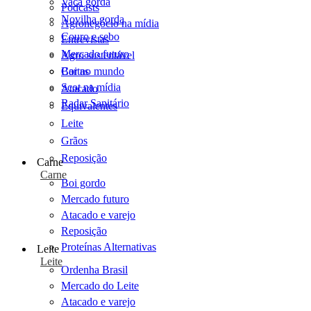
Vaca gorda
Podcasts
Novilha gorda
Agronegócio na mídia
Couro e sebo
Entrevistas
Mercado futuro
Agro sustentável
Cartas
Boi no mundo
Scot na mídia
Atacado
Radar Sanitário
Equivalentes
Leite
Grãos
Reposição
Carne
Carne
Boi gordo
Mercado futuro
Atacado e varejo
Reposição
Proteínas Alternativas
Leite
Leite
Ordenha Brasil
Mercado do Leite
Atacado e varejo