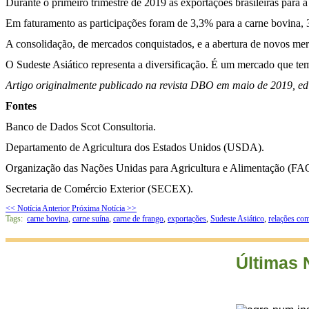
Durante o primeiro trimestre de 2019 as exportações brasileiras para
Em faturamento as participações foram de 3,3% para a carne bovina, 3
A consolidação, de mercados conquistados, e a abertura de novos mer
O Sudeste Asiático representa a diversificação. É um mercado que te
Artigo originalmente publicado na revista DBO em maio de 2019, ed
Fontes
Banco de Dados Scot Consultoria.
Departamento de Agricultura dos Estados Unidos (USDA).
Organização das Nações Unidas para Agricultura e Alimentação (FA
Secretaria de Comércio Exterior (SECEX).
<< Notícia Anterior
Próxima Notícia >>
Tags:
carne bovina
,
carne suína
,
carne de frango
,
exportações
,
Sudeste Asiático
,
relações com
Últimas 