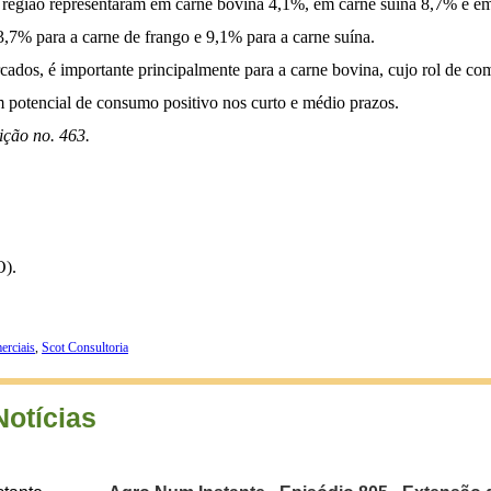
 a região representaram em carne bovina 4,1%, em carne suína 8,7% e e
,7% para a carne de frango e 9,1% para a carne suína.
cados, é importante principalmente para a carne bovina, cujo rol de co
m potencial de consumo positivo nos curto e médio prazos.
ição no. 463.
O).
erciais
,
Scot Consultoria
Notícias