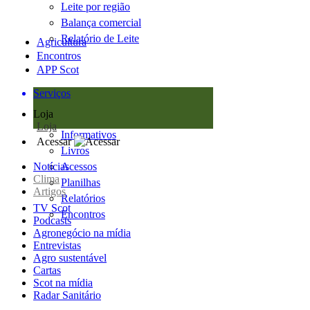
Leite por região
Balança comercial
Relatório de Leite
Agricultura
Encontros
APP Scot
Serviços
Loja
Loja
Informativos
Acessar
Livros
Notícias
Acessos
Clima
Planilhas
Artigos
Relatórios
TV Scot
Encontros
Podcasts
Agronegócio na mídia
Entrevistas
Agro sustentável
Cartas
Scot na mídia
Radar Sanitário