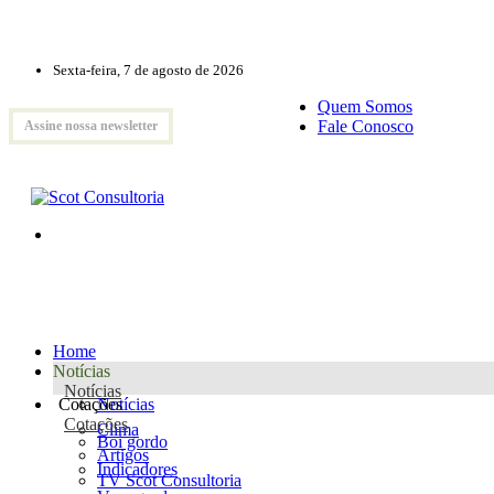
Sexta-feira, 7 de agosto de 2026
Quem Somos
Fale Conosco
Assine nossa newsletter
Home
Notícias
Notícias
Cotações
Notícias
Cotações
Clima
Boi gordo
Artigos
Indicadores
TV Scot Consultoria