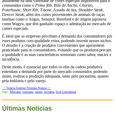
atualmente há uma variedade de cortes especiais disponíveis para o
consumidor como o
Prime Rib
, Bife de
Ancho
,
Chorizo
,
Poterhouse
,
Short Rib, T-bone
, Assado de tira,
Shoulder Steak,
Denver Steak
, além dos cortes provenientes de animais de raças
taurinas como o Angus, Senepol, Hereford e de origem japonesa
como Wagyu, que têm ganhado espaço e admiração no mercado de
carnes especiais.
É ideal que as empresas percebam a demanda dos consumidores por
esses produtos com qualidade extra, podendo investir nesses nichos.
O desafio é a criação de produtos convenientes que apresentem
praticidade para os consumidores, evitando que os produtos percam
a qualidade e as suas características sensoriais como sabor, maciez e
suculência.
Deste modo, é essencial que todos os elos da cadeia produtiva
entendam a demanda por parte do mercado consumidor, podendo
assim, realizar a produção adequada, tanto pelo pecuarista, quanto
pela indústria e pelo varejo.
<< Notícia Anterior
Próxima Notícia >>
Tags:
Mercado
,
consumo
,
carnes
,
pecuária
,
Scot Consultoria
Últimas Notícias