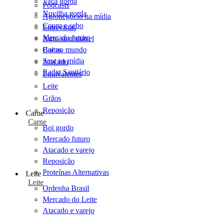
Vaca gorda
Podcasts
Novilha gorda
Agronegócio na mídia
Couro e sebo
Entrevistas
Mercado futuro
Agro sustentável
Cartas
Boi no mundo
Scot na mídia
Atacado
Radar Sanitário
Equivalentes
Leite
Grãos
Reposição
Carne
Carne
Boi gordo
Mercado futuro
Atacado e varejo
Reposição
Proteínas Alternativas
Leite
Leite
Ordenha Brasil
Mercado do Leite
Atacado e varejo