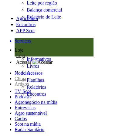
Leite por região
Balança comercial
Relatório de Leite
Agricultura
Encontros
APP Scot
Serviços
Loja
Loja
Informativos
Acessar
Livros
Notícias
Acessos
Clima
Planilhas
Artigos
Relatórios
TV Scot
Encontros
Podcasts
Agronegócio na mídia
Entrevistas
Agro sustentável
Cartas
Scot na mídia
Radar Sanitário