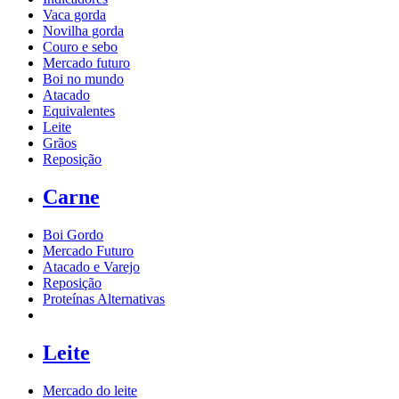
Vaca gorda
Novilha gorda
Couro e sebo
Mercado futuro
Boi no mundo
Atacado
Equivalentes
Leite
Grãos
Reposição
Carne
Boi Gordo
Mercado Futuro
Atacado e Varejo
Reposição
Proteínas Alternativas
Leite
Mercado do leite