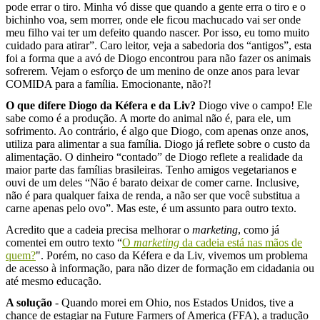
pode errar o tiro. Minha vó disse que quando a gente erra o tiro e o
bichinho voa, sem morrer, onde ele ficou machucado vai ser onde
meu filho vai ter um defeito quando nascer. Por isso, eu tomo muito
cuidado para atirar”. Caro leitor, veja a sabedoria dos “antigos”, esta
foi a forma que a avó de Diogo encontrou para não fazer os animais
sofrerem. Vejam o esforço de um menino de onze anos para levar
COMIDA para a família. Emocionante, não?!
O que difere Diogo da Kéfera e da Liv?
Diogo vive o campo! Ele
sabe como é a produção. A morte do animal não é, para ele, um
sofrimento. Ao contrário, é algo que Diogo, com apenas onze anos,
utiliza para alimentar a sua família. Diogo já reflete sobre o custo da
alimentação. O dinheiro “contado” de Diogo reflete a realidade da
maior parte das famílias brasileiras. Tenho amigos vegetarianos e
ouvi de um deles “Não é barato deixar de comer carne. Inclusive,
não é para qualquer faixa de renda, a não ser que você substitua a
carne apenas pelo ovo”. Mas este, é um assunto para outro texto.
Acredito que a cadeia precisa melhorar o
marketing
, como já
comentei em outro texto “
O
marketing
da cadeia está nas mãos de
quem?
".
Porém, no caso da Kéfera e da Liv, vivemos um problema
de acesso à informação, para não dizer de formação em cidadania ou
até mesmo educação.
A solução
- Quando morei em Ohio, nos Estados Unidos, tive a
chance de estagiar na Future Farmers of America (FFA), a tradução