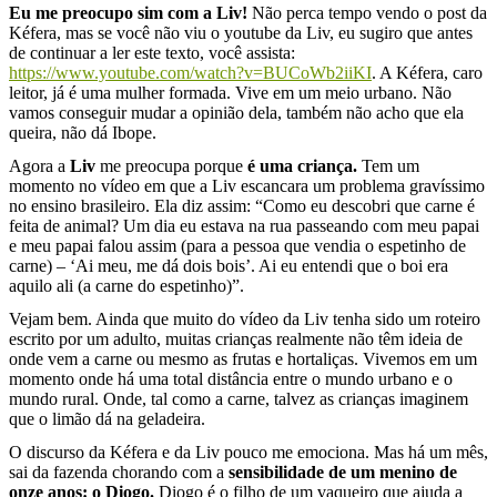
Eu me preocupo sim com a Liv!
Não perca tempo vendo o post da
Kéfera, mas se você não viu o youtube da Liv, eu sugiro que antes
de continuar a ler este texto, você assista:
https://www.youtube.com/watch?v=BUCoWb2iiKI
.
A Kéfera, caro
leitor, já é uma mulher formada. Vive em um meio urbano. Não
vamos conseguir mudar a opinião dela, também não acho que ela
queira, não dá Ibope.
Agora a
Liv
me preocupa porque
é uma
criança.
Tem um
momento no vídeo em que a Liv escancara um problema gravíssimo
no ensino brasileiro. Ela diz assim: “Como eu descobri que carne é
feita de animal? Um dia eu estava na rua passeando com meu papai
e meu papai falou assim (para a pessoa que vendia o espetinho de
carne) – ‘Ai meu, me dá dois bois’. Ai eu entendi que o boi era
aquilo ali (a carne do espetinho)”.
Vejam bem. Ainda que muito do vídeo da Liv tenha sido um roteiro
escrito por um adulto, muitas crianças realmente não têm ideia de
onde vem a carne ou mesmo as frutas e hortaliças. Vivemos em um
momento onde há uma total distância entre o mundo urbano e o
mundo rural. Onde, tal como a carne, talvez as crianças imaginem
que o limão dá na geladeira.
O discurso da Kéfera e da Liv pouco me emociona. Mas há um mês,
sai da fazenda chorando com a
sensibilidade de um menino de
onze anos: o Diogo.
Diogo é o filho de um vaqueiro que ajuda a