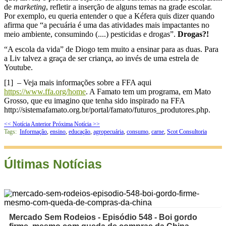
de
marketing
, refletir a inserção de alguns temas na grade escolar.
Por exemplo, eu queria entender o que a Kéfera quis dizer quando
afirma que “a pecuária é uma das atividades mais impactantes no
meio ambiente, consumindo (....) pesticidas e drogas”.
Drogas?!
“A escola da vida” de Diogo tem muito a ensinar para as duas. Para
a Liv talvez a graça de ser criança, ao invés de uma estrela de
Youtube.
[1]
– Veja mais informações sobre a FFA aqui
https://www.ffa.org/home
. A Famato tem um programa, em Mato
Grosso, que eu imagino que tenha sido inspirado na FFA
http://sistemafamato.org.br/portal/famato/futuros_produtores.php.
<< Notícia Anterior
Próxima Notícia >>
Tags:
Informação
,
ensino
,
educação
,
agropecuária
,
consumo
,
carne
,
Scot Consultoria
Últimas Notícias
Mercado Sem Rodeios - Episódio 548 - Boi gordo