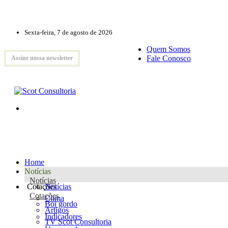
Sexta-feira, 7 de agosto de 2026
Quem Somos
Fale Conosco
Assine nossa newsletter
Home
Notícias
Notícias
Cotações
Notícias
Cotações
Clima
Boi gordo
Artigos
Indicadores
TV Scot Consultoria