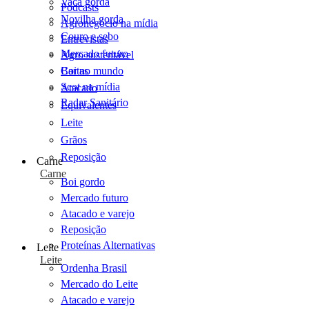
Vaca gorda
Podcasts
Novilha gorda
Agronegócio na mídia
Couro e sebo
Entrevistas
Mercado futuro
Agro sustentável
Cartas
Boi no mundo
Scot na mídia
Atacado
Radar Sanitário
Equivalentes
Leite
Grãos
Reposição
Carne
Carne
Boi gordo
Mercado futuro
Atacado e varejo
Reposição
Proteínas Alternativas
Leite
Leite
Ordenha Brasil
Mercado do Leite
Atacado e varejo