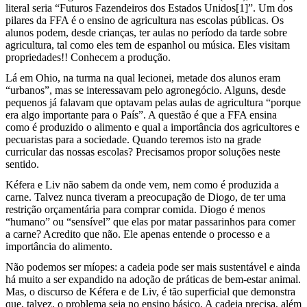
literal seria “Futuros Fazendeiros dos Estados Unidos
[1]
”. Um dos
pilares da FFA é o ensino de agricultura nas escolas públicas. Os
alunos podem, desde crianças, ter aulas no período da tarde sobre
agricultura, tal como eles tem de espanhol ou música. Eles visitam
propriedades!! Conhecem a produção.
Lá em Ohio, na turma na qual lecionei, metade dos alunos eram
“urbanos”, mas se interessavam pelo agronegócio. Alguns, desde
pequenos já falavam que optavam pelas aulas de agricultura “porque
era algo importante para o País”. A questão é que a FFA ensina
como é produzido o alimento e qual a importância dos agricultores e
pecuaristas para a sociedade. Quando teremos isto na grade
curricular das nossas escolas? Precisamos propor soluções neste
sentido.
Kéfera e Liv não sabem da onde vem, nem como é produzida a
carne. Talvez nunca tiveram a preocupação de Diogo, de ter uma
restrição orçamentária para comprar comida. Diogo é menos
“humano” ou “sensível” que elas por matar passarinhos para comer
a carne? Acredito que não. Ele apenas entende o processo e a
importância do alimento.
Não podemos ser míopes: a cadeia pode ser mais sustentável e ainda
há muito a ser expandido na adoção de práticas de bem-estar animal.
Mas, o discurso de Kéfera e de Liv, é tão superficial que demonstra
que, talvez, o problema seja no ensino básico. A cadeia precisa, além