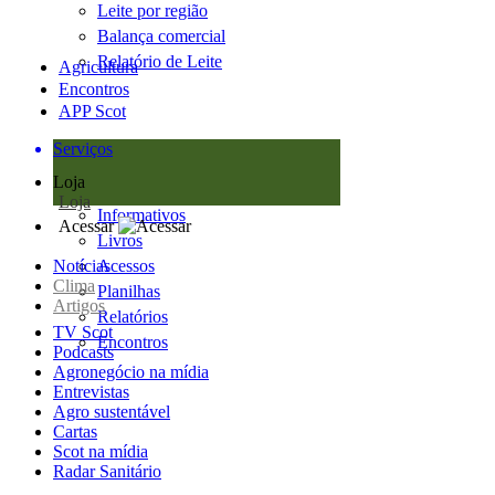
Leite por região
Balança comercial
Relatório de Leite
Agricultura
Encontros
APP Scot
Serviços
Loja
Loja
Informativos
Acessar
Livros
Notícias
Acessos
Clima
Planilhas
Artigos
Relatórios
TV Scot
Encontros
Podcasts
Agronegócio na mídia
Entrevistas
Agro sustentável
Cartas
Scot na mídia
Radar Sanitário