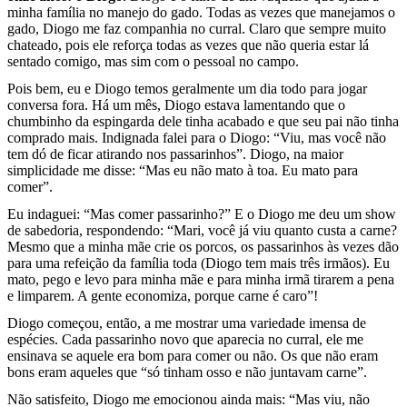
minha família no manejo do gado. Todas as vezes que manejamos o
gado, Diogo me faz companhia no curral. Claro que sempre muito
chateado, pois ele reforça todas as vezes que não queria estar lá
sentado comigo, mas sim com o pessoal no campo.
Pois bem, eu e Diogo temos geralmente um dia todo para jogar
conversa fora. Há um mês, Diogo estava lamentando que o
chumbinho da espingarda dele tinha acabado e que seu pai não tinha
comprado mais. Indignada falei para o Diogo: “Viu, mas você não
tem dó de ficar atirando nos passarinhos”. Diogo, na maior
simplicidade me disse: “Mas eu não mato à toa. Eu mato para
comer”.
Eu indaguei: “Mas comer passarinho?” E o Diogo me deu um show
de sabedoria, respondendo: “Mari, você já viu quanto custa a carne?
Mesmo que a minha mãe crie os porcos, os passarinhos às vezes dão
para uma refeição da família toda (Diogo tem mais três irmãos). Eu
mato, pego e levo para minha mãe e para minha irmã tirarem a pena
e limparem. A gente economiza, porque carne é caro”!
Diogo começou, então, a me mostrar uma variedade imensa de
espécies. Cada passarinho novo que aparecia no curral, ele me
ensinava se aquele era bom para comer ou não. Os que não eram
bons eram aqueles que “só tinham osso e não juntavam carne”.
Não satisfeito, Diogo me emocionou ainda mais: “Mas viu, não