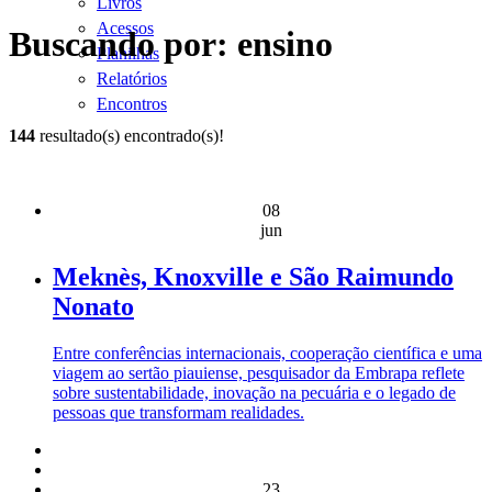
Livros
Acessos
Buscando por: ensino
Planilhas
Relatórios
Encontros
144
resultado(s) encontrado(s)!
08
jun
Meknès, Knoxville e São Raimundo
Nonato
Entre conferências internacionais, cooperação científica e uma
viagem ao sertão piauiense, pesquisador da Embrapa reflete
sobre sustentabilidade, inovação na pecuária e o legado de
pessoas que transformam realidades.
23