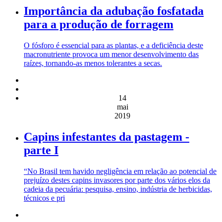
Importância da adubação fosfatada
para a produção de forragem
O fósforo é essencial para as plantas, e a deficiência deste
macronutriente provoca um menor desenvolvimento das
raízes, tornando-as menos tolerantes a secas.
14
mai
2019
Capins infestantes da pastagem -
parte I
“No Brasil tem havido negligência em relação ao potencial de
prejuízo destes capins invasores por parte dos vários elos da
cadeia da pecuária: pesquisa, ensino, indústria de herbicidas,
técnicos e pri