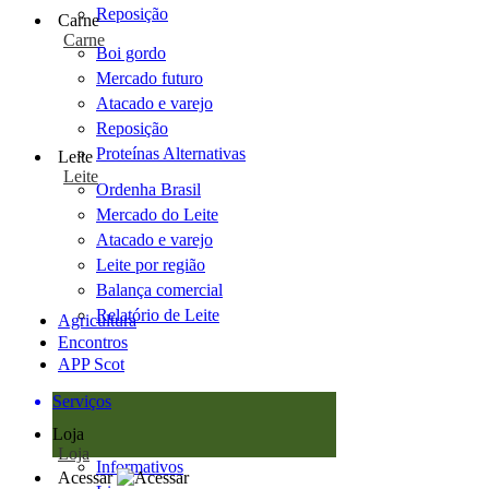
Reposição
Carne
Carne
Boi gordo
Mercado futuro
Atacado e varejo
Reposição
Proteínas Alternativas
Leite
Leite
Ordenha Brasil
Mercado do Leite
Atacado e varejo
Leite por região
Balança comercial
Relatório de Leite
Agricultura
Encontros
APP Scot
Serviços
Loja
Loja
Informativos
Acessar