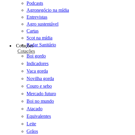
Podcasts
Agronegócio na mídia
Entrevistas
Agro sustentável
Cartas
Scot na mídia
Radar Sanitário
Cotações
Cotações
Boi gordo
Indicadores
Vaca gorda
Novilha gorda
Couro e sebo
Mercado futuro
Boi no mundo
Atacado
Equivalentes
Leite
Grãos