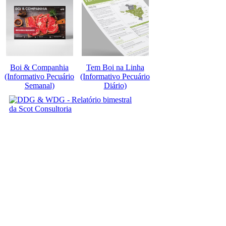
Boi & Companhia
Tem Boi na Linha
(Informativo Pecuário
(Informativo Pecuário
Semanal)
Diário)