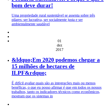
bom deve durar!
Uma propriedade rural sustentável se assenta sobre três
pilares: ser lucrativa, ser socialmente justa e ser
ambientalmente saudável
01
dez
2017
&ldquo;Em 2020 podemos chegar a
15 milhões de hectares de
ILPF&rdquo;
É difícil avaliar quais são as integrações mais ou menos
benéficas, o que eu posso afirmar é que em todos os nossos
trabalhos, tanto os indicadores técnicos como econômicos,
mostram que os sistemas in