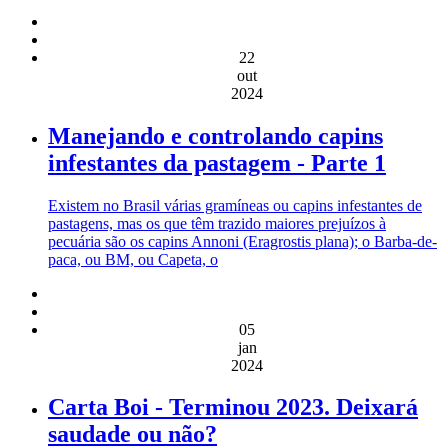
22
out
2024
Manejando e controlando capins
infestantes da pastagem - Parte 1
Existem no Brasil várias gramíneas ou capins infestantes de
pastagens, mas os que têm trazido maiores prejuízos à
pecuária são os capins Annoni (Eragrostis plana); o Barba-de-
paca, ou BM, ou Capeta, o
05
jan
2024
Carta Boi - Terminou 2023. Deixará
saudade ou não?