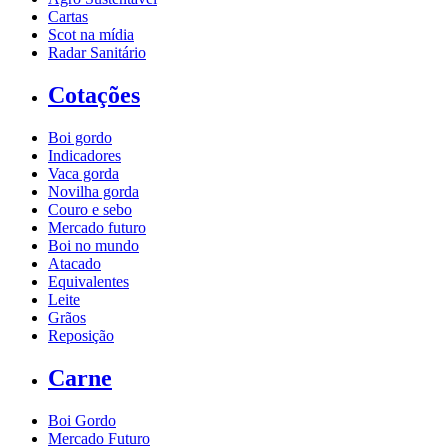
Cartas
Scot na mídia
Radar Sanitário
Cotações
Boi gordo
Indicadores
Vaca gorda
Novilha gorda
Couro e sebo
Mercado futuro
Boi no mundo
Atacado
Equivalentes
Leite
Grãos
Reposição
Carne
Boi Gordo
Mercado Futuro