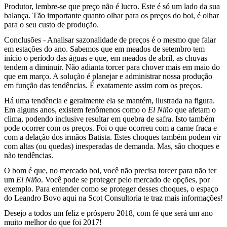
Produtor, lembre-se que preço não é lucro. Este é só um lado da sua
balança. Tão importante quanto olhar para os preços do boi, é olhar
para o seu custo de produção.
Conclusões - Analisar sazonalidade de preços é o mesmo que falar
em estações do ano. Sabemos que em meados de setembro tem
início o período das águas e que, em meados de abril, as chuvas
tendem a diminuir. Não adianta torcer para chover mais em maio do
que em março. A solução é planejar e administrar nossa produção
em função das tendências. É exatamente assim com os preços.
Há uma tendência e geralmente ela se mantém, ilustrada na figura.
Em alguns anos, existem fenômenos como o
El Niño
que afetam o
clima, podendo inclusive resultar em quebra de safra. Isto também
pode ocorrer com os preços. Foi o que ocorreu com a carne fraca e
com a delação dos irmãos Batista. Estes choques também podem vir
com altas (ou quedas) inesperadas de demanda. Mas, são choques e
não tendências.
O bom é que, no mercado boi, você não precisa torcer para não ter
um
El Niño
. Você pode se proteger pelo mercado de opções, por
exemplo. Para entender como se proteger desses choques, o espaço
do Leandro Bovo aqui na Scot Consultoria te traz mais informações!
Desejo a todos um feliz e próspero 2018, com fé que será um ano
muito melhor do que foi 2017!