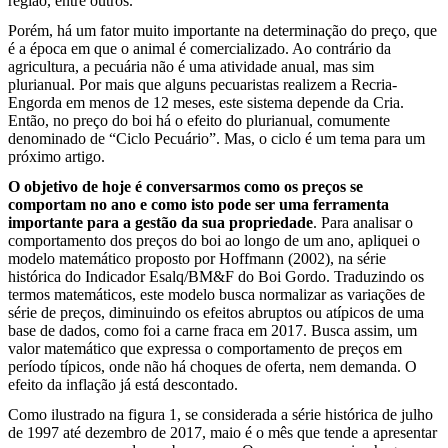
região, entre outros.
Porém, há um fator muito importante na determinação do preço, que
é a época em que o animal é comercializado. Ao contrário da
agricultura, a pecuária não é uma atividade anual, mas sim
plurianual. Por mais que alguns pecuaristas realizem a Recria-
Engorda em menos de 12 meses, este sistema depende da Cria.
Então, no preço do boi há o efeito do plurianual, comumente
denominado de “Ciclo Pecuário”. Mas, o ciclo é um tema para um
próximo artigo.
O objetivo de hoje é conversarmos como os preços se
comportam no ano e como isto pode ser uma ferramenta
importante para a gestão da sua propriedade
. Para analisar o
comportamento dos preços do boi ao longo de um ano, apliquei o
modelo matemático proposto por Hoffmann (2002), na série
histórica do Indicador Esalq/BM&F do Boi Gordo. Traduzindo os
termos matemáticos, este modelo busca normalizar as variações de
série de preços, diminuindo os efeitos abruptos ou atípicos de uma
base de dados, como foi a carne fraca em 2017. Busca assim, um
valor matemático que expressa o comportamento de preços em
período típicos, onde não há choques de oferta, nem demanda. O
efeito da inflação já está descontado.
Como ilustrado na figura 1, se considerada a série histórica de julho
de 1997 até dezembro de 2017, maio é o mês que tende a apresentar