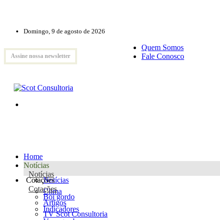
Domingo, 9 de agosto de 2026
Quem Somos
Fale Conosco
Assine nossa newsletter
Home
Notícias
Notícias
Cotações
Notícias
Cotações
Clima
Boi gordo
Artigos
Indicadores
TV Scot Consultoria