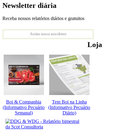
Newsletter diária
Receba nossos relatórios diários e gratuitos
Assine nossa newsletter
Loja
Boi & Companhia
Tem Boi na Linha
(Informativo Pecuário
(Informativo Pecuário
Semanal)
Diário)