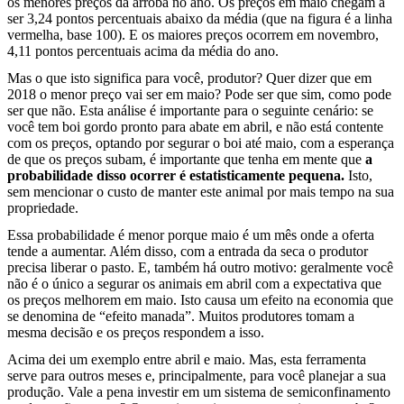
os menores preços da arroba no ano. Os preços em maio chegam a
ser 3,24 pontos percentuais abaixo da média (que na figura é a linha
vermelha, base 100). E os maiores preços ocorrem em novembro,
4,11 pontos percentuais acima da média do ano.
Mas o que isto significa para você, produtor? Quer dizer que em
2018 o menor preço vai ser em maio? Pode ser que sim, como pode
ser que não. Esta análise é importante para o seguinte cenário: se
você tem boi gordo pronto para abate em abril, e não está contente
com os preços, optando por segurar o boi até maio, com a esperança
de que os preços subam, é importante que tenha em mente que
a
probabilidade disso ocorrer é estatisticamente pequena.
Isto,
sem mencionar o custo de manter este animal por mais tempo na sua
propriedade.
Essa probabilidade é menor porque maio é um mês onde a oferta
tende a aumentar. Além disso, com a entrada da seca o produtor
precisa liberar o pasto. E, também há outro motivo: geralmente você
não é o único a segurar os animais em abril com a expectativa que
os preços melhorem em maio. Isto causa um efeito na economia que
se denomina de “efeito manada”. Muitos produtores tomam a
mesma decisão e os preços respondem a isso.
Acima dei um exemplo entre abril e maio. Mas, esta ferramenta
serve para outros meses e, principalmente, para você planejar a sua
produção. Vale a pena investir em um sistema de semiconfinamento