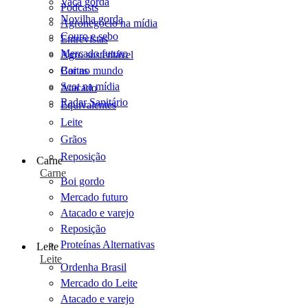
Vaca gorda
Podcasts
Novilha gorda
Agronegócio na mídia
Couro e sebo
Entrevistas
Mercado futuro
Agro sustentável
Cartas
Boi no mundo
Scot na mídia
Atacado
Radar Sanitário
Equivalentes
Leite
Grãos
Reposição
Carne
Carne
Boi gordo
Mercado futuro
Atacado e varejo
Reposição
Proteínas Alternativas
Leite
Leite
Ordenha Brasil
Mercado do Leite
Atacado e varejo