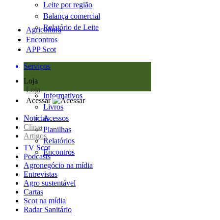
Leite por região
Balança comercial
Relatório de Leite
Agricultura
Encontros
APP Scot
Serviços
Loja
Loja
Informativos
Acessar
Livros
Notícias
Acessos
Clima
Planilhas
Artigos
Relatórios
TV Scot
Encontros
Podcasts
Agronegócio na mídia
Entrevistas
Agro sustentável
Cartas
Scot na mídia
Radar Sanitário