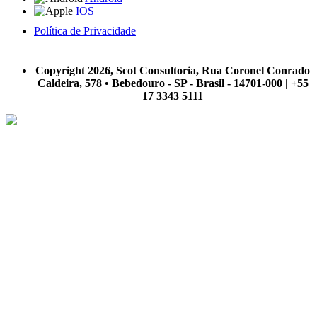
IOS
Política de Privacidade
A Scot Consultoria não se responsabiliza por negócios realizados a partir das informações contidas em
nosso site.
Copyright 2026, Scot Consultoria, Rua Coronel Conrado
Caldeira, 578 • Bebedouro - SP - Brasil - 14701-000 | +55
17 3343 5111