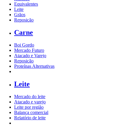
Equivalentes
Leite
Grãos
Reposição
Carne
Boi Gordo
Mercado Futuro
Atacado e Varejo
Reposição
Proteínas Alternativas
Leite
Mercado do leite
Atacado e varejo
Leite por região
Balança comercial
Relatório de leite