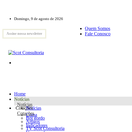
Domingo, 9 de agosto de 2026
Quem Somos
Fale Conosco
Assine nossa newsletter
Home
Notícias
Notícias
Cotações
Notícias
Cotações
Clima
Boi gordo
Artigos
Indicadores
TV Scot Consultoria