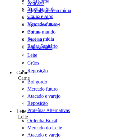
Vaca gorda
Podcasts
Novilha gorda
Agronegócio na mídia
Couro e sebo
Entrevistas
Mercado futuro
Agro sustentável
Cartas
Boi no mundo
Scot na mídia
Atacado
Radar Sanitário
Equivalentes
Leite
Grãos
Reposição
Carne
Carne
Boi gordo
Mercado futuro
Atacado e varejo
Reposição
Proteínas Alternativas
Leite
Leite
Ordenha Brasil
Mercado do Leite
Atacado e varejo