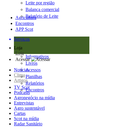
Leite por região
Balança comercial
Relatório de Leite
Agricultura
Encontros
APP Scot
Serviços
Loja
Loja
Informativos
Acessar
Livros
Notícias
Acessos
Clima
Planilhas
Artigos
Relatórios
TV Scot
Encontros
Podcasts
Agronegócio na mídia
Entrevistas
Agro sustentável
Cartas
Scot na mídia
Radar Sanitário