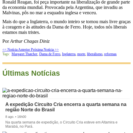
Ronald Reagan, foi peça importante na liberalização de grande parte
da economia mundial. Provocada pela Argentina, que invadiu as
Malvinas, pôs no mar a esquadra inglesa e venceu.
Mais do que a Inglaterra, o mundo inteiro se tornou mais livre graças
à coragem e às atitudes da Dama de Ferro. Hoje, todos nós liberais
estamos mais tristes.
Por
Arthur Chagas Diniz
<< Notícia Anterior
Próxima Notícia >>
Tags:
Margaret Thatcher
,
Dama de Ferro
,
Inglaterra
,
morte
,
liberalismo
,
reformas
Últimas Notícias
A expedição Circuito Cria encerra a quarta semana na
região Norte do Brasil
8 ago. • 16h00
Na quarta semana de expedição, o Circuito Cria esteve em Altamira e
Marabá, no Pará.