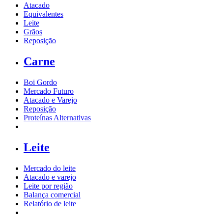
Atacado
Equivalentes
Leite
Grãos
Reposição
Carne
Boi Gordo
Mercado Futuro
Atacado e Varejo
Reposição
Proteínas Alternativas
Leite
Mercado do leite
Atacado e varejo
Leite por região
Balança comercial
Relatório de leite