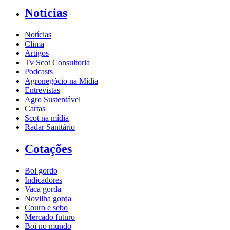
Notícias
Notícias
Clima
Artigos
Tv Scot Consultoria
Podcasts
Agronegócio na Mídia
Entrevistas
Agro Sustentável
Cartas
Scot na mídia
Radar Sanitário
Cotações
Boi gordo
Indicadores
Vaca gorda
Novilha gorda
Couro e sebo
Mercado futuro
Boi no mundo