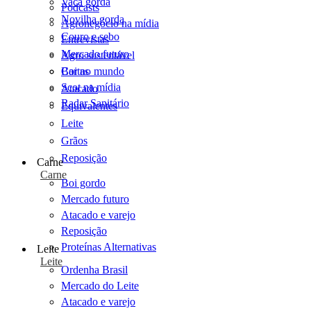
Vaca gorda
Podcasts
Novilha gorda
Agronegócio na mídia
Couro e sebo
Entrevistas
Mercado futuro
Agro sustentável
Cartas
Boi no mundo
Scot na mídia
Atacado
Radar Sanitário
Equivalentes
Leite
Grãos
Reposição
Carne
Carne
Boi gordo
Mercado futuro
Atacado e varejo
Reposição
Proteínas Alternativas
Leite
Leite
Ordenha Brasil
Mercado do Leite
Atacado e varejo