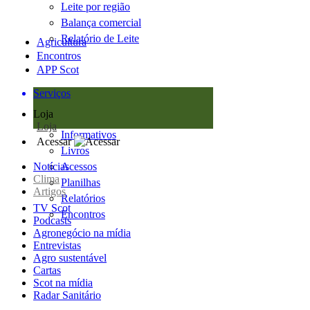
Leite por região
Balança comercial
Relatório de Leite
Agricultura
Encontros
APP Scot
Serviços
Loja
Loja
Informativos
Acessar
Livros
Notícias
Acessos
Clima
Planilhas
Artigos
Relatórios
TV Scot
Encontros
Podcasts
Agronegócio na mídia
Entrevistas
Agro sustentável
Cartas
Scot na mídia
Radar Sanitário