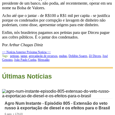
presidente de um banco, não podia, até recentemente, operar em seu
nome na Bolsa de Valores.
Acho até que o jantar - de R$100 a R$1 mil per capita - se justifica
porque os condenados por corrupção e lavagem de dinheiro não
poderiam, como disse, apresentar origens para este dinheiro.
Enfim, nós brasileiros pagamos aos petistas para que Dirceu pague
aos cofres públicos. É o jantar dos condenados.
Por
Arthur Chagas Diniz
<< Notícia Anterior
Próxima Notícia >>
Tags:
petistas
,
jantar
,
arrecadação de recursos
,
multas
,
Delúbio Soares
,
Zé Dirceu
,
José
Genoino
,
João Paulo Cunha
,
Mensalão
Últimas Notícias
Agro Num Instante - Episódio 805 - Extensão do veto
russo à exportação de diesel e os efeitos para o Brasil
6 ago. • 17h19