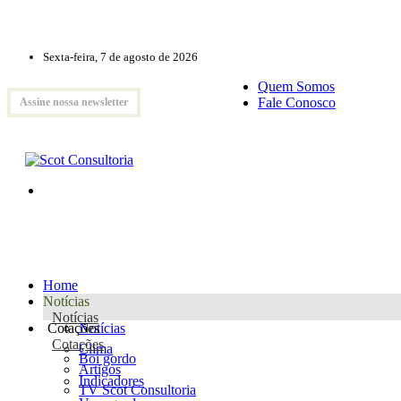
Sexta-feira, 7 de agosto de 2026
Quem Somos
Fale Conosco
Assine nossa newsletter
Home
Notícias
Notícias
Cotações
Notícias
Cotações
Clima
Boi gordo
Artigos
Indicadores
TV Scot Consultoria