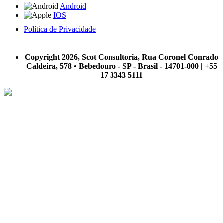
Android
IOS
Política de Privacidade
A Scot Consultoria não se responsabiliza por negócios realizados a partir das informações contidas em
nosso site.
Copyright 2026, Scot Consultoria, Rua Coronel Conrado
Caldeira, 578 • Bebedouro - SP - Brasil - 14701-000 | +55
17 3343 5111