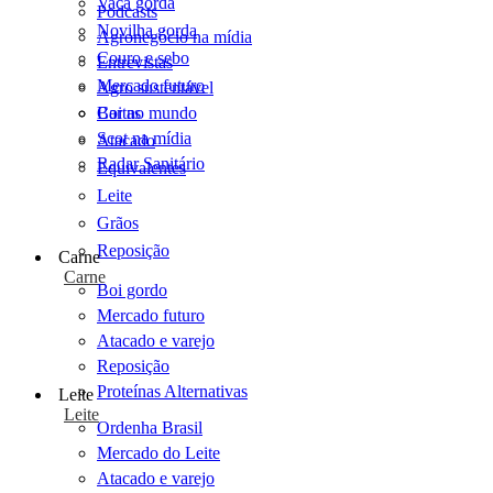
Vaca gorda
Podcasts
Novilha gorda
Agronegócio na mídia
Couro e sebo
Entrevistas
Mercado futuro
Agro sustentável
Cartas
Boi no mundo
Scot na mídia
Atacado
Radar Sanitário
Equivalentes
Leite
Grãos
Reposição
Carne
Carne
Boi gordo
Mercado futuro
Atacado e varejo
Reposição
Proteínas Alternativas
Leite
Leite
Ordenha Brasil
Mercado do Leite
Atacado e varejo