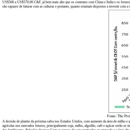
US$560 a US$570,00 C&F, já bem mais alto que os contratos com China e Índia e os fornece
são capazes de faturar com as culturas e portanto, quanto estariam dispostos a investir co
A decisão de plantio da próxima safra nos Estados Unidos, com aumento da área de milho e qu
agrícolas nos mercados futuros, principalmente soja, milho, algodão, café e açúcar serão os
dos fertilizantes. Relações de troca Com os preços de soja praticados no mercado e a leve alt