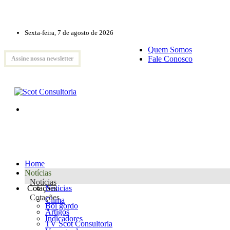
Sexta-feira, 7 de agosto de 2026
Quem Somos
Fale Conosco
Assine nossa newsletter
Home
Notícias
Notícias
Cotações
Notícias
Cotações
Clima
Boi gordo
Artigos
Indicadores
TV Scot Consultoria