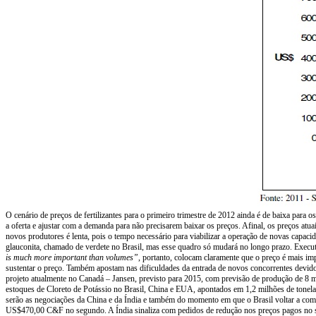
O cenário de preços de fertilizantes para o primeiro trimestre de 2012 ainda é de baixa para o
a oferta e ajustar com a demanda para não precisarem baixar os preços. Afinal, os preços atu
novos produtores é lenta, pois o tempo necessário para viabilizar a operação de novas capa
glauconita, chamado de verdete no Brasil, mas esse quadro só mudará no longo prazo. Execut
is much more important than volumes”
, portanto, colocam claramente que o preço é mais i
sustentar o preço. Também apostam nas dificuldades da entrada de novos concorrentes devid
projeto atualmente no Canadá – Jansen, previsto para 2015, com previsão de produção de 8 mi
estoques de Cloreto de Potássio no Brasil, China e EUA, apontados em 1,2 milhões de tonela
serão as negociações da China e da Índia e também do momento em que o Brasil voltar a com
US$470,00 C&F no segundo. A Índia sinaliza com pedidos de redução nos preços pagos no s