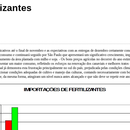
izantes
dicativos até o final de novembro e as expectativas com as entregas de dezembro certamente c
consumo e continuará seguido por São Paulo que apresentará um significativo crescimento, imp
mento da área plantada com milho e soja. - Os bons preços agrícolas no decorrer do ano estimu
apresentar um maior consumo, refletindo os esforços na renovação dos canaviais e melhores trat
al já demonstra esta frustração principalmente no sul do país, prejudicada pelas condições clim
onar condições adequadas de cultivo e manejo das culturas, contando necessariamente com boas
e, da mesma forma, atingiram um nível nunca antes alcançado e que não deve se repetir este an