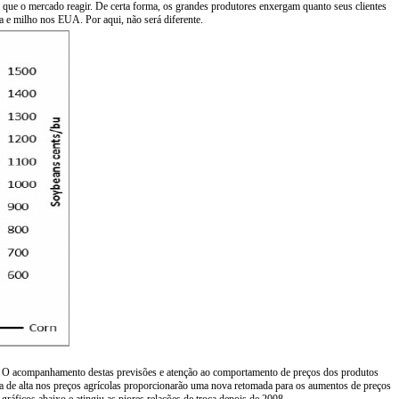
e o mercado reagir. De certa forma, os grandes produtores enxergam quanto seus clientes
 e milho nos EUA. Por aqui, não será diferente.
bril. O acompanhamento destas previsões e atenção ao comportamento de preços dos produtos
cia de alta nos preços agrícolas proporcionarão uma nova retomada para os aumentos de preços
gráficos abaixo e atingiu as piores relações de troca depois de 2008.