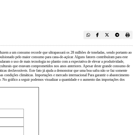
onduzem a um consumo recorde que ultrapassará os 28 milhões de toneladas, sendo portanto ao
ulsionado pelo maior consumo para cana-de-açúcar. Alguns fatores contribuíram para este
laram o uso de mais tecnologia no plantio com a expectativa de elevar a produtividade,
os culturais que estavam comprometidos nos anos anteriores. Apesar deste grande consumo de
áticas desfavoráveis. Este fato já ajuda a demonstrar que uma boa safra não se faz somente
 condições climáticas. Importações e mercado internacional Para garantir o abastecimento
o. No gráfico a seguir podemos visualizar a quantidade e o aumento das importações dos