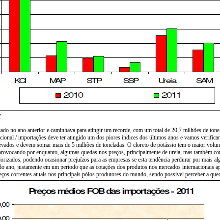
do no ano anterior e caminhava para atingir um recorde, com um total de 20,7 milhões de tonela
acional / importações deve ter atingido um dos piores índices dos últimos anos e vamos verific
elevados e devem somar mais de 5 milhões de toneladas. O cloreto de potássio tem o maior volu
 provocando por enquanto, algumas quedas nos preços, principalmente de ureia, mas também com
rizados, podendo ocasionar prejuízos para as empresas se esta tendência perdurar por mais al
o ano, justamente em um período que as cotações dos produtos nos mercados internacionais a
reços correntes atuais nos principais pólos produtores do mundo, sendo possível perceber a que