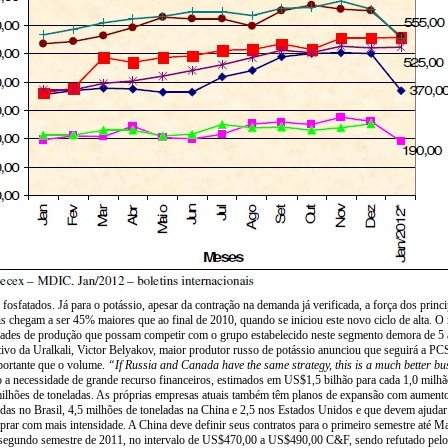
s fosfatados. Já para o potássio, apesar da contração na demanda já verificada, a força dos prin
ais chegam a ser 45% maiores que ao final de 2010, quando se iniciou este novo ciclo de alta. O
cidades de produção que possam competir com o grupo estabelecido neste segmento demora de 5 a
ivo da Uralkali, Victor Belyakov, maior produtor russo de potássio anunciou que seguirá a PCS
mportante que o volume.
“If Russia and Canada have the same strategy, this is a much better bus
o a necessidade de grande recurso financeiros, estimados em US$1,5 bilhão para cada 1,0 mil
lhões de toneladas. As próprias empresas atuais também têm planos de expansão com aumento da 
das no Brasil, 4,5 milhões de toneladas na China e 2,5 nos Estados Unidos e que devem ajudar
prar com mais intensidade. A China deve definir seus contratos para o primeiro semestre até
egundo semestre de 2011, no intervalo de US$470,00 a US$490,00 C&F, sendo refutado pelos 