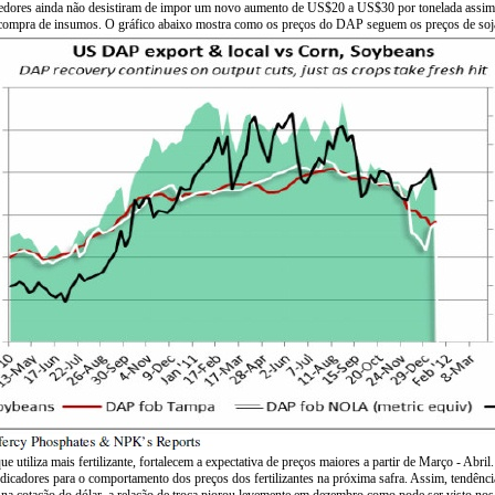
dores ainda não desistiram de impor um novo aumento de US$20 a US$30 por tonelada assim qu
m a compra de insumos. O gráfico abaixo mostra como os preços do DAP seguem os preços de soja
e utiliza mais fertilizante, fortalecem a expectativa de preços maiores a partir de Março - A
 indicadores para o comportamento dos preços dos fertilizantes na próxima safra. Assim, tendên
a na cotação do dólar, a relação de troca piorou levemente em dezembro como pode ser visto nos 