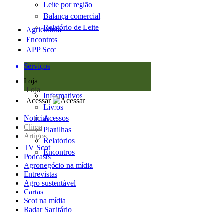
Leite por região
Balança comercial
Relatório de Leite
Agricultura
Encontros
APP Scot
Serviços
Loja
Loja
Informativos
Acessar
Livros
Notícias
Acessos
Clima
Planilhas
Artigos
Relatórios
TV Scot
Encontros
Podcasts
Agronegócio na mídia
Entrevistas
Agro sustentável
Cartas
Scot na mídia
Radar Sanitário