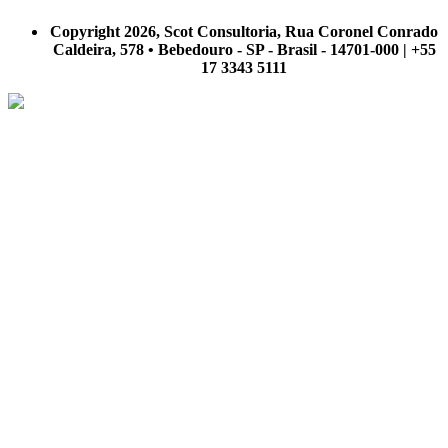
A Scot Consultoria não se responsabiliza por negócios realizados a partir das informações contidas em
nosso site.
Copyright 2026, Scot Consultoria, Rua Coronel Conrado
Caldeira, 578 • Bebedouro - SP - Brasil - 14701-000 | +55
17 3343 5111