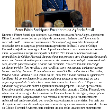
Durante o Fórum Social, que aconteceu na semana passada em Porto Alegre, a presidente
Dilma Rousseff concordou em participar de um encontro fechado com "lideranças da
sociedade civil". Durante o encontro as tais "lideranças", algumas delas lideranças de
sociedades civis estrangeiras, pressionaram a presidente do Brasil a vetar o Código
Florestal e prejudicar nossa agricultura. A presidente deu um passo moleque na turma de
xiitas. Veja abaixo a íntegra da resposta de Dilma:
"Nós temos de resolver todas as
contradições do Código Florestal. Eu passei por um processo duro de negociação quando
estava na câmara. Acredito que nós vamos ter de construir uma solução consensual. Não
será, adianto para vocês aqui, o sonho dos ruralistas. Não será também um código
ambiental perfeito. Tem ruralista e tem ruralista; como tem pequeno agricultor que tem
horror ao código florestal. Principalmente no nosso Sul Maravilha. No Sul Maravilha,
Paraná, Santa Catarina e Rio Grande do Sul, onde tem o maior número de agricultores
familiares, há um movimento forte pra impedir que tenhamos reserva legal em uma
pequena propriedade. Vocês sabem disso. Nós vamos ter clareza disso."
Reparem que
jihadistas
da guerra santa contra a agricultura não tem proposta. Eles são apenas contra.
Eles sabem que há pequenos agricultores que não podem cumprir o Código Florestal, eles
sabem destruir áreas agrícolas é um absurdo. Eles simplesmente não ligam, não propõem
qualquer solução. Exigem apenas a não reforma. É por isso que o fundamentalismo
ambiental está sendo atropelado por votações expressivamente majoritárias. Por mais que
eles queiram sofismar afirmando que são os ruralistas que estão votando a favor da reforma
do Código Florestal é evidente, para qualquer um que tenha uma postura minimamente