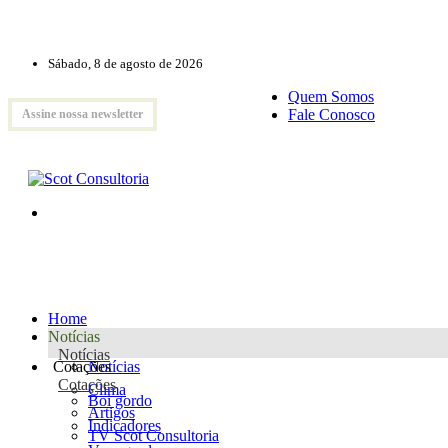
Sábado, 8 de agosto de 2026
Quem Somos
Fale Conosco
Assine nossa newsletter
Home
Notícias
Notícias
Cotações
Notícias
Cotações
Clima
Boi gordo
Artigos
Indicadores
TV Scot Consultoria