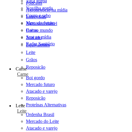
Vaca gorda
Podcasts
Novilha gorda
Agronegócio na mídia
Couro e sebo
Entrevistas
Mercado futuro
Agro sustentável
Cartas
Boi no mundo
Scot na mídia
Atacado
Radar Sanitário
Equivalentes
Leite
Grãos
Reposição
Carne
Carne
Boi gordo
Mercado futuro
Atacado e varejo
Reposição
Proteínas Alternativas
Leite
Leite
Ordenha Brasil
Mercado do Leite
Atacado e varejo