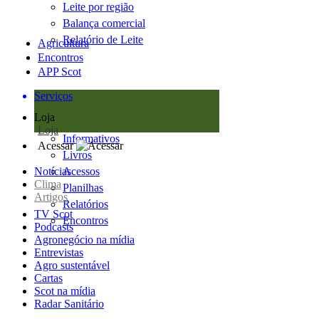
Leite por região
Balança comercial
Relatório de Leite
Agricultura
Encontros
APP Scot
Serviços
Loja
Loja
Informativos
Acessar
Livros
Notícias
Acessos
Clima
Planilhas
Artigos
Relatórios
TV Scot
Encontros
Podcasts
Agronegócio na mídia
Entrevistas
Agro sustentável
Cartas
Scot na mídia
Radar Sanitário