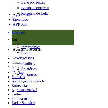
Leite por região
Balança comercial
Relatório de Leite
Agricultura
Encontros
APP Scot
Serviços
Loja
Loja
Informativos
Acessar
Livros
Notícias
Acessos
Clima
Planilhas
Artigos
Relatórios
TV Scot
Encontros
Podcasts
Agronegócio na mídia
Entrevistas
Agro sustentável
Cartas
Scot na mídia
Radar Sanitário