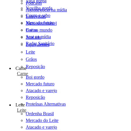
Vaca gorda
Podcasts
Novilha gorda
Agronegócio na mídia
Couro e sebo
Entrevistas
Mercado futuro
Agro sustentável
Cartas
Boi no mundo
Scot na mídia
Atacado
Radar Sanitário
Equivalentes
Leite
Grãos
Reposição
Carne
Carne
Boi gordo
Mercado futuro
Atacado e varejo
Reposição
Proteínas Alternativas
Leite
Leite
Ordenha Brasil
Mercado do Leite
Atacado e varejo