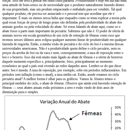
forças. Isso me leva a pensar em outra coisa paralela.
Produtividade
é hoje em dia não mais
uma atitude de bom-senso ou de necessidade que o produtor naturalmente fazendo dentro
de sua propriedade, mas um produto empacotado e embalado para ser vendido. Tal qual
qualquer produto, ele precisa ser anunciado e o pessoal tem que acreditar que ele é
importante. É mais ou menos nessa linha que enquadro como se tenta explicar a teoria pela
qual essas forças de preço de longo prazo são definidas pela produtividade do abate dos
animais gordos ou pela velocidade do abate. Só estou falando de abate aqui, como se o
abate fosse a parte mais importante da pecuária. Sabemos que não é. O poder de oferta de
animais novos em escala geométrica de um ciclo de retenção de fêmeas como esse que
tivemos nesses últimos anos eclipsa qualquer aumento linear de produtividade em qualquer
fazenda de engorda. Então, a minha visão de pecuária e do ciclo do boi é a mesma dessas
universidades americanas. Não é a produtividade quem define o ciclo pecuário, nem os
preços da arroba do boi ou da vaca e nem, consequentemente, a taxa de reposição entre o
boi e o bezerro. Isso daí está muito mais ligado ao abate de fêmeas e a oferta de bezerros
daquele momento específico e, principalmente, friso, principalmente ao momento
econômico ao qual o país está vivendo ao redor daqueles anos. Lembre-se do que disse
antes: boi é moeda. A taxa de reposição, por exemplo, sobe em períodos inflacionários. Em
períodos sem inflação (como o atual), a taxa média cai. Então, aonde estamos no ciclo
pecuário atual? A melhor forma é olhar para os gráficos. Vamos lá. Abaixo temos o
principal medidor do ciclo, o abate de fêmeas. Observe que ainda está havendo retenção de
fêmeas — seus abates anuais estão próximos a zero e estão vindo de dois anos de
diminuição pura e simples.