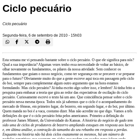
Ciclo pecuário
Ciclo pecuário
Segunda-feira, 6 de setembro de 2010 - 15h03
Esta semana me vi pensando bastante sobre o ciclo pecuário. O que ele significa para nós?
Qual a sua importância? Algumas vezes tenho essa necessidade de voltar ao básico, de
olhar novamente os fundamentos, os pilares da nossa atividade. Sem conhecer os
fundamentos que guiam o nosso negócio, como ter segurança em se precaver e se preparar
para o futuro? Obviamente muito do que a gente escreve aqui toca em passagem pelo ciclo
do boi, sempre para complementar algum outro argumento que na hora estamos
formulando. Mas ciclo pecuário? Já tinha escrito algo sobre isso, e lembrei! Já tinha feito a
pesquisa para embasar a teoria que gira ao redor das expectativas de oscilação do ciclo
pecuário. Curiosamente escrevi o texto há um ano. Que coincidência pensar sobre o ciclo
pecuário nessa mesma época. Todos nós já sabemos que o ciclo é o acompanhamento do
mercado de fêmeas, em primeiro lugar, do bezerro, em segundo lugar, e do boi, por último.
Quem manda no boi é a vaca, costumo dizer. Mas não acredite no que digo. Vamos a três
definições do que é o ciclo pecuário feita pelos americanos. Primeiro a definição do
professor James Mintert, da Universidade do Kansas.
A história do negócio de gado tem
sido uma de ciclos de produtores de bezerro ampliando estoques em resposta aos lucros
e, em última análise, a contração do tamanho do seu rebanho em resposta a perdas.
Enquanto na história não há dois ciclos exatamente os mesmos, há um número de
padrões repetitivos que ocorrem em ciclos que podem ser usados para julgar onde