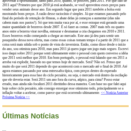
aproveitar a oportunidade, tanto para 2010, quanto, se possível, para 2011. Por que falo de
2011 aqui? Primeiro por que 2010 já está acabando, se você aproveitou esses preços para
vender seus animais desse ano. Em segundo lugar que para 2011
também
a bolsa está
mostrando bons preços. A razão desse raciocínio é simples. Já que estamos passando pelo
final do período de retenção de fêmeas, o abate delas já começou a aumentar (elas não
cabem mais nos pastos!). Só que tem muita vaca por aí, e esse estoque está gerando uma
maior quantidade de bezerros desde 2007. É só fazer as contas. 2007 mais três ou quatro
anos entre a bezerra virar novilha, entourar e desmamar a cria chegamos em 2010 e 2011.
Esses bezerros estão começando a chegar ao mercado. Este ano já deu para sentir um
pouquinho dessa nova oferta, mas como essas coisas tomam tempo é a partir de 2011 que a
coisa será mais nítida sob o ponto de vista do invernista. Então, como disse desde o início
do ano, sou otimista para 2010, mas para 2011 já quero jogar um jogo mais seguro. Escrevi
isso daqui sobre 2011 porque senti ultimamente entre o pessoal com quem converso a idéia
que 2011 será melhor que 2010. Em bom português, o pessoal está falando que em 2011 a
arroba vai explodir, baseado no que temos hoje de mercado. Será? Não sei. Penso que
muito do que será 2011 depende do que acontecerá com o mercado até o final de 2010. Até
agora estamos passando por uma entressafra típica, com preços dentro do esperado
historicamente para essa fase do ciclo pecuário, ou seja, o mercado está dentro da oscilação
que ele deveria estar. Será 2011 um ano fora da curva, atípico, para cima? Posso estar
errado, mas ainda não focalizei 2011 direitinho dessa maneira. Com base no que falei aqui
hoje sobre ciclo pecuário, não consigo enxergar esse otimismo todo, principalmente se a
inflação voltar a acelerar, como parece que está ocorrendo ultimamente.
<< Notícia Anterior
Próxima Notícia >>
Últimas Notícias