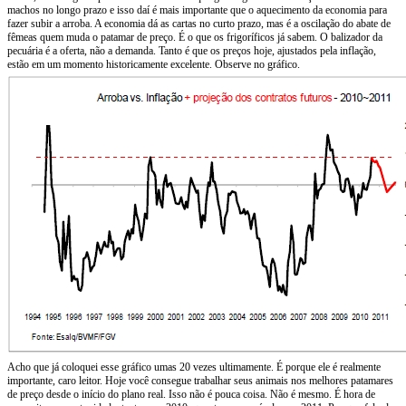
machos no longo prazo e isso daí é mais importante que o aquecimento da economia para
fazer subir a arroba. A economia dá as cartas no curto prazo, mas é a oscilação do abate de
fêmeas quem muda o patamar de preço. É o que os frigoríficos já sabem. O balizador da
pecuária é a oferta, não a demanda. Tanto é que os preços hoje, ajustados pela inflação,
estão em um momento historicamente excelente. Observe no gráfico.
Acho que já coloquei esse gráfico umas 20 vezes ultimamente. É porque ele é realmente
importante, caro leitor. Hoje você consegue trabalhar seus animais nos melhores patamares
de preço desde o início do plano real. Isso não é pouca coisa. Não é mesmo. É hora de