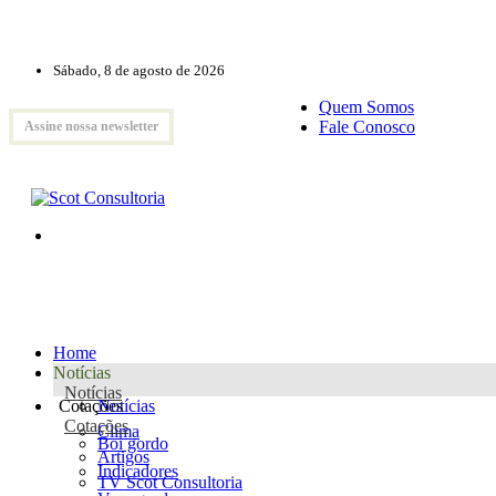
Sábado, 8 de agosto de 2026
Quem Somos
Fale Conosco
Assine nossa newsletter
Home
Notícias
Notícias
Cotações
Notícias
Cotações
Clima
Boi gordo
Artigos
Indicadores
TV Scot Consultoria