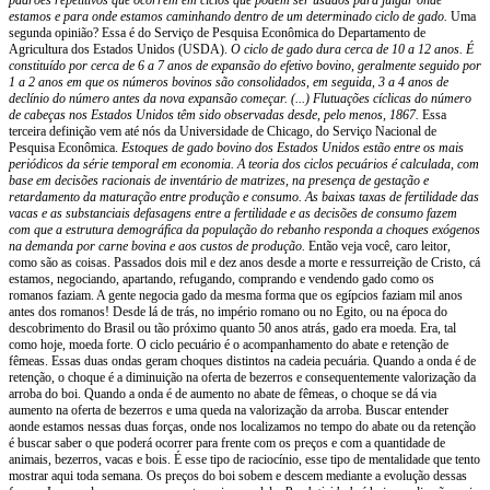
estamos e para onde estamos caminhando dentro de um determinado ciclo de gado.
Uma
segunda opinião? Essa é do Serviço de Pesquisa Econômica do Departamento de
Agricultura dos Estados Unidos (USDA).
O ciclo de gado dura cerca de 10 a 12 anos. É
constituído por cerca de 6 a 7 anos de expansão do efetivo bovino, geralmente seguido por
1 a 2 anos em que os números bovinos são consolidados, em seguida, 3 a 4 anos de
declínio do número antes da nova expansão começar. (...) Flutuações cíclicas do número
de cabeças nos Estados Unidos têm sido observadas desde, pelo menos, 1867.
Essa
terceira definição vem até nós da Universidade de Chicago, do Serviço Nacional de
Pesquisa Econômica.
Estoques de gado bovino dos Estados Unidos estão entre os mais
periódicos da série temporal em economia. A teoria dos ciclos pecuários é calculada, com
base em decisões racionais de inventário de matrizes, na presença de gestação e
retardamento da maturação entre produção e consumo. As baixas taxas de fertilidade das
vacas e as substanciais defasagens entre a fertilidade e as decisões de consumo fazem
com que a estrutura demográfica da população do rebanho responda a choques exógenos
na demanda por carne bovina e aos custos de produção.
Então veja você, caro leitor,
como são as coisas. Passados dois mil e dez anos desde a morte e ressurreição de Cristo, cá
estamos, negociando, apartando, refugando, comprando e vendendo gado como os
romanos faziam. A gente negocia gado da mesma forma que os egípcios faziam mil anos
antes dos romanos! Desde lá de trás, no império romano ou no Egito, ou na época do
descobrimento do Brasil ou tão próximo quanto 50 anos atrás, gado era moeda. Era, tal
como hoje, moeda forte. O ciclo pecuário é o acompanhamento do abate e retenção de
fêmeas. Essas duas ondas geram choques distintos na cadeia pecuária. Quando a onda é de
retenção, o choque é a diminuição na oferta de bezerros e consequentemente valorização da
arroba do boi. Quando a onda é de aumento no abate de fêmeas, o choque se dá via
aumento na oferta de bezerros e uma queda na valorização da arroba. Buscar entender
aonde estamos nessas duas forças, onde nos localizamos no tempo do abate ou da retenção
é buscar saber o que poderá ocorrer para frente com os preços e com a quantidade de
animais, bezerros, vacas e bois. É esse tipo de raciocínio, esse tipo de mentalidade que tento
mostrar aqui toda semana. Os preços do boi sobem e descem mediante a evolução dessas