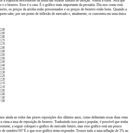
ue a trajetória descendente da linha das fêmeas mudou de direção. Voltou a subir. Será que
 e o bezerro. Esse é o cara. É o gráfico mais importante da pecuária. Diz-nos como está
lhores, os preços da arroba estão pressionados e os preços do bezerro estão bons. Quando a
uem sabe, por um ponto de inflexão de mercado e, atualmente, se concentra em uma única
 ainda ao redor das piores reposições dos últimos anos, como delineiam essas duas retas
ra cima a taxa de reposição do bezerro. Traduzindo isso para o popular, é possível que tenha
ostume, a seguir coloquei o gráfico do mercado futuro, mas esse gráfico está um pouco
o de outubro/10? É o que esse gráfico tenta responder. Trouxe tudo a uma inflação de 5% ao