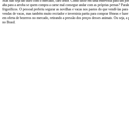
Mas não seja tão duro com o mercado, caro leitor. Como disse em uma entrevista para um jo
alta para a arroba se quem compra a carne mal consegue andar com as próprias pernas? Paral
frigoríficos. O pessoal preferiu segurar as novilhas e vacas nos pastos do que vendê-las par
vendas de vacas, mas também muito recriador e invernista partiu para comprar fêmeas e fazer
em oferta de bezerros no mercado, retirando a pressão dos preços desses animais. Ou seja, a 
no Brasil.