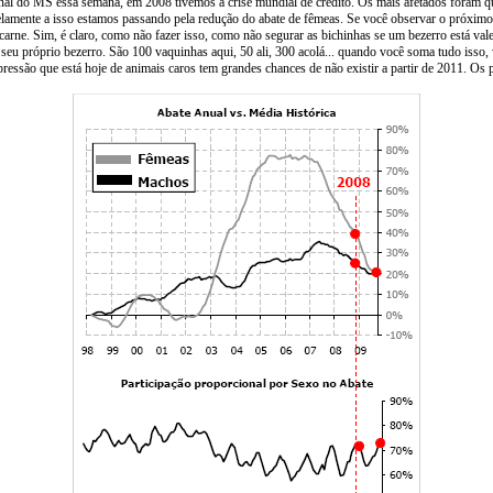
rnal do MS essa semana, em 2008 tivemos a crise mundial de crédito. Os mais afetados foram 
elamente a isso estamos passando pela redução do abate de fêmeas. Se você observar o próximo 
a carne. Sim, é claro, como não fazer isso, como não segurar as bichinhas se um bezerro está va
 seu próprio bezerro. São 100 vaquinhas aqui, 50 ali, 300 acolá... quando você soma tudo isso,
pressão que está hoje de animais caros tem grandes chances de não existir a partir de 2011. Os