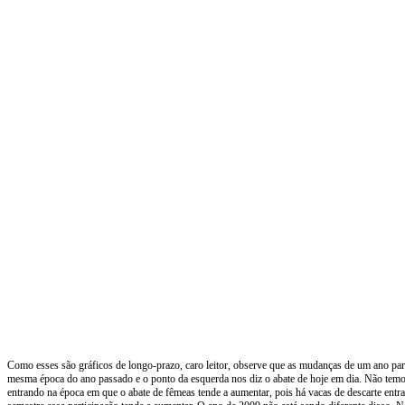
Como esses são gráficos de longo-prazo, caro leitor, observe que as mudanças de um ano para 
mesma época do ano passado e o ponto da esquerda nos diz o abate de hoje em dia. Não temo
entrando na época em que o abate de fêmeas tende a aumentar, pois há vacas de descarte ent