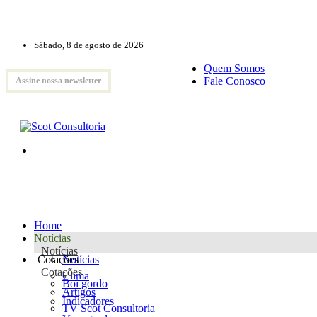
Sábado, 8 de agosto de 2026
Quem Somos
Fale Conosco
Assine nossa newsletter
Home
Notícias
Notícias
Cotações
Notícias
Cotações
Clima
Boi gordo
Artigos
Indicadores
TV Scot Consultoria