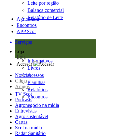
Leite por região
Balança comercial
Relatório de Leite
Agricultura
Encontros
APP Scot
Serviços
Loja
Loja
Informativos
Acessar
Livros
Notícias
Acessos
Clima
Planilhas
Artigos
Relatórios
TV Scot
Encontros
Podcasts
Agronegócio na mídia
Entrevistas
Agro sustentável
Cartas
Scot na mídia
Radar Sanitário