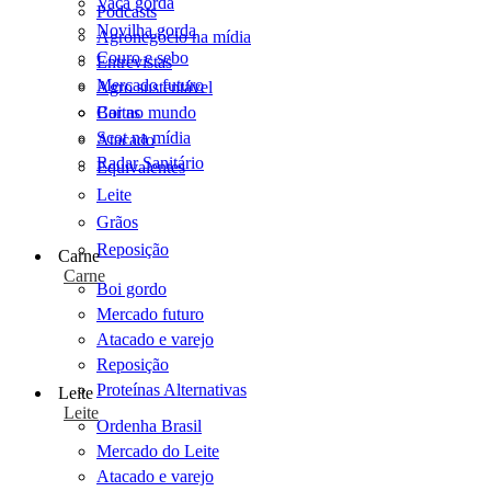
Vaca gorda
Podcasts
Novilha gorda
Agronegócio na mídia
Couro e sebo
Entrevistas
Mercado futuro
Agro sustentável
Cartas
Boi no mundo
Scot na mídia
Atacado
Radar Sanitário
Equivalentes
Leite
Grãos
Reposição
Carne
Carne
Boi gordo
Mercado futuro
Atacado e varejo
Reposição
Proteínas Alternativas
Leite
Leite
Ordenha Brasil
Mercado do Leite
Atacado e varejo