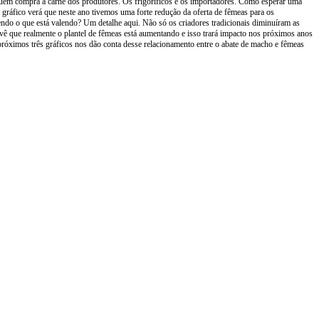
quem compra a carne dos produtores. Os frigoríficos e os importadores. Como esperar uma
gráfico verá que neste ano tivemos uma forte redução da oferta de fêmeas para os
lendo o que está valendo? Um detalhe aqui. Não só os criadores tradicionais diminuíram as
 vê que realmente o plantel de fêmeas está aumentando e isso trará impacto nos próximos anos
 próximos três gráficos nos dão conta desse relacionamento entre o abate de macho e fêmeas