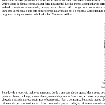
semestre essa participação tende a aumentar. O ano de 2009 não está sendo diferente disso. No
2010 o abate de fêmeas começará a ter força novamente? É o que iremos acompanhar de perto n
andando o negócio como um todo, ou seja, desde o bezerro até o boi gordo, e nos mostra a rel
linha está lá em cima, o que está bom é o preço da arroba do boi e a engorda. Como nenhum
pergunta: Será que a arroba do boi vai subir? Vamos ao gráfico.
Sem dúvida a reposição melhorou um pouco desde o ano passado até agora. Mas é como você 
paralelas. Isso é, de longe, a maior distorção atual da pecuária. A meu ver, se houver espaço
chegado a hora de a arroba subir, mas o bezerro não. Nem o boi magro. Bom, pelo menos não n
diferente do que você costuma ver. Estou tirando dos preços a inflação; estou trazendo todos 