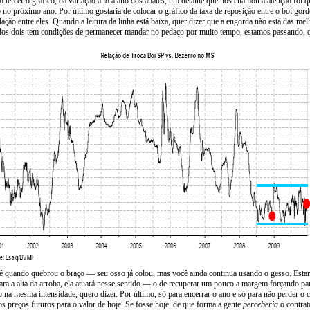
 terceiro gráfico, da variação ano a ano dos abates, um detalhe que nos chamou a atenção foi q
o próximo ano. Por último gostaria de colocar o gráfico da taxa de reposição entre o boi gordo
ação entre eles. Quando a leitura da linha está baixa, quer dizer que a engorda não está das me
 dos dois tem condições de permanecer mandar no pedaço por muito tempo, estamos passando, q
quando quebrou o braço — seu osso já colou, mas você ainda continua usando o gesso. Estamos
 para a alta da arroba, ela atuará nesse sentido — o de recuperar um pouco a margem forçando pa
a mesma intensidade, quero dizer. Por último, só para encerrar o ano e só para não perder o c
os preços futuros para o valor de hoje. Se fosse hoje, de que forma a gente
perceberia
o contrat