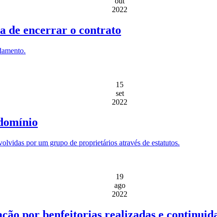
out
2022
a de encerrar o contrato
ndamento.
15
set
2022
domínio
lvidas por um grupo de proprietários através de estatutos.
19
ago
2022
ção por benfeitorias realizadas e continui