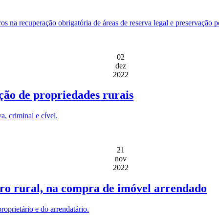
s na recuperação obrigatória de áreas de reserva legal e preservação p
02
dez
2022
ção de propriedades rurais
, criminal e cível.
21
nov
2022
iro rural, na compra de imóvel arrendado
roprietário e do arrendatário.