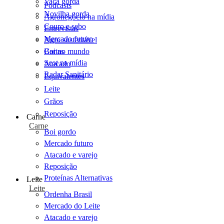
Vaca gorda
Podcasts
Novilha gorda
Agronegócio na mídia
Couro e sebo
Entrevistas
Mercado futuro
Agro sustentável
Cartas
Boi no mundo
Scot na mídia
Atacado
Radar Sanitário
Equivalentes
Leite
Grãos
Reposição
Carne
Carne
Boi gordo
Mercado futuro
Atacado e varejo
Reposição
Proteínas Alternativas
Leite
Leite
Ordenha Brasil
Mercado do Leite
Atacado e varejo