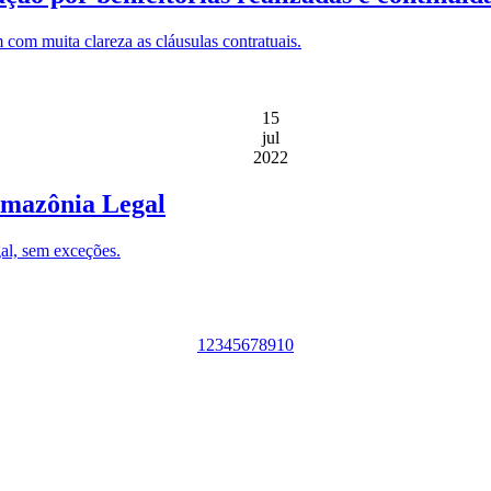
 com muita clareza as cláusulas contratuais.
15
jul
2022
 Amazônia Legal
al, sem exceções.
1
2
3
4
5
6
7
8
9
10