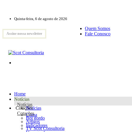
Quinta-feira, 6 de agosto de 2026
Quem Somos
Fale Conosco
Assine nossa newsletter
Home
Notícias
Notícias
Cotações
Notícias
Cotações
Clima
Boi gordo
Artigos
Indicadores
TV Scot Consultoria