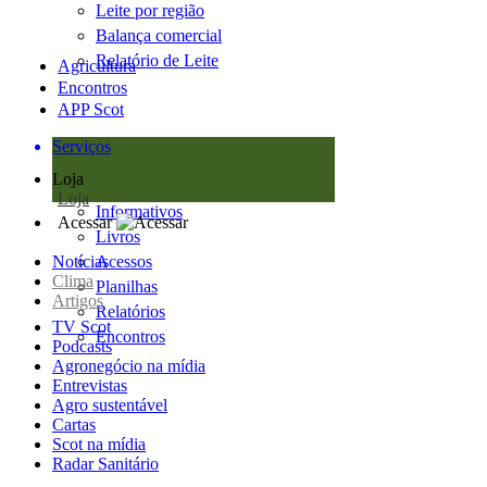
Leite por região
Balança comercial
Relatório de Leite
Agricultura
Encontros
APP Scot
Serviços
Loja
Loja
Informativos
Acessar
Livros
Notícias
Acessos
Clima
Planilhas
Artigos
Relatórios
TV Scot
Encontros
Podcasts
Agronegócio na mídia
Entrevistas
Agro sustentável
Cartas
Scot na mídia
Radar Sanitário