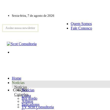
Sexta-feira, 7 de agosto de 2026
Quem Somos
Fale Conosco
Assine nossa newsletter
Home
Notícias
Notícias
Cotações
Notícias
Cotações
Clima
Boi gordo
Artigos
Indicadores
TV Scot Consultoria