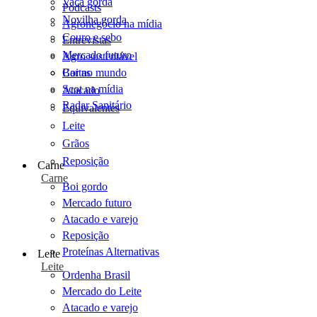
Vaca gorda
Podcasts
Novilha gorda
Agronegócio na mídia
Couro e sebo
Entrevistas
Mercado futuro
Agro sustentável
Cartas
Boi no mundo
Scot na mídia
Atacado
Radar Sanitário
Equivalentes
Leite
Grãos
Reposição
Carne
Carne
Boi gordo
Mercado futuro
Atacado e varejo
Reposição
Proteínas Alternativas
Leite
Leite
Ordenha Brasil
Mercado do Leite
Atacado e varejo