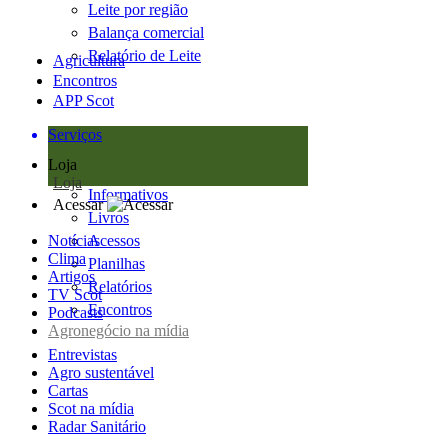
Leite por região
Balança comercial
Relatório de Leite
Agricultura
Encontros
APP Scot
Serviços
Loja
Loja
Informativos
Acessar
Livros
Notícias
Acessos
Clima
Planilhas
Artigos
Relatórios
TV Scot
Encontros
Podcasts
Agronegócio na mídia
Entrevistas
Agro sustentável
Cartas
Scot na mídia
Radar Sanitário