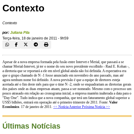
Contexto
Contexto
por:
Juliana Pila
Terça-feira, 18 de janeiro de 2011 - 9h59
Apesar de a nova empresa formada pela fusão entre Intervet e Merial, que passará a se
chamar Merial-Intervet, já ter o nome do seu novo presidente escolhido - Raul E. Kohan -,
a diretoria que se reportará a ele em nível global ainda não foi definida. A expectativa era
que o grupo chamado de N -1 fosse anunciado em novembro do ano passado, mas até
agora nenhum nome foi definido. A nova previsão é que a equipe de diretores esteja
acertada até o fim deste mês para que o time N -2, onde se enquadrariam as diretorias gerais
dos países onde as duas empresas atuam, passa a ser nomeado. Mesmo com o processo um
pouco atrasado em relação ao cronograma inicial, a empresa mantém inalterada a data para o
“Day One”. Tudo indica que a nova companhia, que terá um faturamento global superior a
US$5 bilhões, entrará em operação até o primeiro trimestre de 2011. Fonte:
Valor
Econômico
. 17 de janeiro de 2011.
<< Notícia Anterior
Próxima Notícia >>
Últimas Notícias