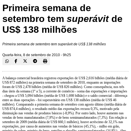
Primeira semana de
setembro tem
superávit
de
US$ 138 milhões
Primeira semana de setembro tem
superávit
de US$ 138 milhões
Quarta-feira, 8 de setembro de 2010 - 9h25
A balança comercial brasileira registrou exportações de US$ 2,616 bilhões (média diária de
US$ 872 milhões) na primeira semana de setembro de 2010, enquanto as importações
foram de US$ 2,478 bilhões (média de US$ 826 milhões). Como consequência, nos três
dias úteis da semana (1º a 5), a corrente de comércio - soma das exportações e importações
- chegou a US$ 5,094 bilhões (média de US$ 1,698 bilhão) e o saldo comercial - diferença
entre as duas operações - foi superavitário em US$ 138 milhões (média de US$ 46
milhões). Comparando a primeira semana de setembro com agosto último (média diária de
US$ 874,4 milhões), o resultado médio das exportações recuou 0,3%, motivado pela
diminuição nas vendas de produtos básicos (-8,9%). Por outro lado, houve aumento nas
vendas de bens manufaturados (7,9%) e de bens semimanufaturados (7,3%). Em relação a
setembro de 2009 (média diária de US$ 660,1 milhões), houve acréscimo de 32,1% nas
exportações, por causa de aumentos nas vendas de básicos (45,1%), - milho em grão,
minério de cobre, minério de ferro, petróleo e algodão; semimanufaturados (34,8%) - óleo