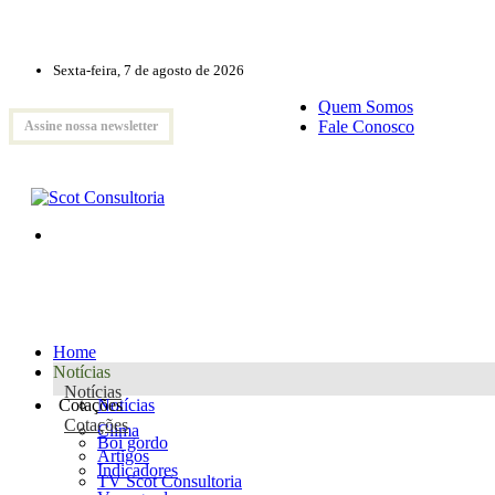
Sexta-feira, 7 de agosto de 2026
Quem Somos
Fale Conosco
Assine nossa newsletter
Home
Notícias
Notícias
Cotações
Notícias
Cotações
Clima
Boi gordo
Artigos
Indicadores
TV Scot Consultoria