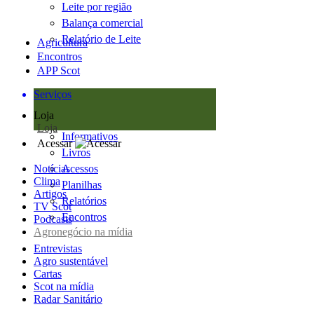
Leite por região
Balança comercial
Relatório de Leite
Agricultura
Encontros
APP Scot
Serviços
Loja
Loja
Informativos
Acessar
Livros
Notícias
Acessos
Clima
Planilhas
Artigos
Relatórios
TV Scot
Encontros
Podcasts
Agronegócio na mídia
Entrevistas
Agro sustentável
Cartas
Scot na mídia
Radar Sanitário