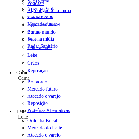
Vaca gorda
Podcasts
Novilha gorda
Agronegócio na mídia
Couro e sebo
Entrevistas
Mercado futuro
Agro sustentável
Cartas
Boi no mundo
Scot na mídia
Atacado
Radar Sanitário
Equivalentes
Leite
Grãos
Reposição
Carne
Carne
Boi gordo
Mercado futuro
Atacado e varejo
Reposição
Proteínas Alternativas
Leite
Leite
Ordenha Brasil
Mercado do Leite
Atacado e varejo