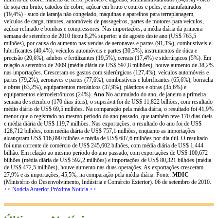
de soja em bruto, catodos de cobre, açúcar em bruto e couros e peles; e manufaturados
(19,4%) - suco de laranja não congelado, máquinas e aparelhos para terraplanagem,
veículos de carga, tratores, automóveis de passageiros, partes de motores para veículos,
açúcar refinado e bombas e compressores. Nas importações, a média diária da primeira
semana de setembro de 2010 ficou 8,2% superior a de agosto deste ano (US$ 763,5
milhões), por causa do aumento nas vendas de aeronaves e partes (91,3%), combustíveis e
lubrificantes (40,4%), veículos automóveis e partes (30,3%), instrumentos de ótica e
precisão (20,6%), adubos e fertilizantes (19,5%), cereais (17,4%) e siderúrgicos (5%). Em
relação a setembro de 2009 (média diária de US$ 597,8 milhões), houve aumento de 38,2%
nas importações. Cresceram os gastos com siderúrgicos (127,4%), veículos automóveis e
partes (79,2%), aeronaves e partes (77,6%), combustíveis e lubrificantes (65,6%), borracha
e obras (63,2%), equipamentos mecânicos (37,9%), plásticos e obras (35,6%) e
equipamentos eletroeletrônicos (24%).
Ano
No acumulado do ano, de janeiro a primeira
semana de setembro (170 dias úteis), o superávit foi de US$ 11,822 bilhões, com resultado
médio diário de US$ 69,5 milhões. Na comparação pela média diária, o resultado foi 41,9%
menor que o registrado no mesmo período do ano passado, que também teve 170 dias úteis
e média diária de US$ 119,7 milhões. Nas exportações, o resultado do ano foi de US$
128,712 bilhões, com média diária de US$ 757,1 milhões, enquanto as importações
alcançaram US$ 116,890 bilhões e média de US$ 687,6 milhões por dia útil. O resultado
foi uma corrente de comércio de US$ 245,602 bilhões, com média diária de US$ 1,444
bilhão. Em relação ao mesmo período do ano passado, com exportações de US$ 100,672
bilhões (média diária de US$ 592,2 milhões) e importações de US$ 80,321 bilhões (média
de US$ 472,5 milhões), houve aumento nas duas operações. As exportações cresceram
27,9% e as importações, 45,5%, na comparação pela média diária. Fonte:
MDIC
(Ministério do Desenvolvimento, Indústria e Comércio Exterior). 06 de setembro de 2010.
<< Notícia Anterior
Próxima Notícia >>