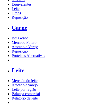
Equivalentes
Leite
Grãos
Reposição
Carne
Boi Gordo
Mercado Futuro
Atacado e Varejo
Reposição
Proteínas Alternativas
Leite
Mercado do leite
Atacado e varejo
Leite por região
Balança comercial
Relatório de leite