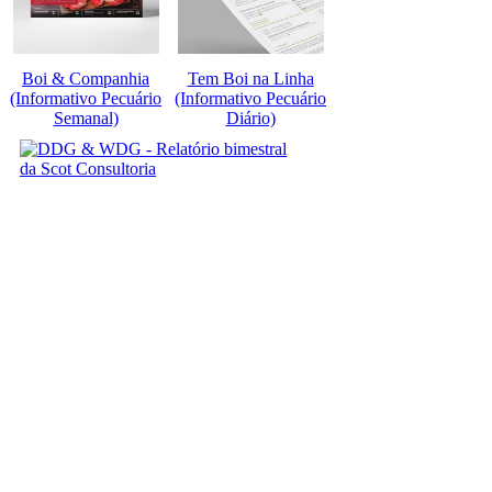
Boi & Companhia
Tem Boi na Linha
(Informativo Pecuário
(Informativo Pecuário
Semanal)
Diário)