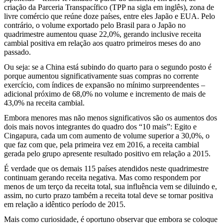
criação da Parceria Transpacífico (TPP na sigla em inglês), zona de
livre comércio que reúne doze países, entre eles Japão e EUA. Pelo
contrário, o volume exportado pelo Brasil para o Japão no
quadrimestre aumentou quase 22,0%, gerando inclusive receita
cambial positiva em relação aos quatro primeiros meses do ano
passado.
Ou seja: se a China está subindo do quarto para o segundo posto é
porque aumentou significativamente suas compras no corrente
exercício, com índices de expansão no mínimo surpreendentes –
adicional próximo de 68,0% no volume e incremento de mais de
43,0% na receita cambial.
Embora menores mas não menos significativos são os aumentos dos
dois mais novos integrantes do quadro dos “10 mais”: Egito e
Cingapura, cada um com aumento de volume superior a 30,0%, o
que faz com que, pela primeira vez em 2016, a receita cambial
gerada pelo grupo apresente resultado positivo em relação a 2015.
É verdade que os demais 115 países atendidos neste quadrimestre
continuam gerando receita negativa. Mas como respondem por
menos de um terço da receita total, sua influência vem se diluindo e,
assim, no curto prazo também a receita total deve se tornar positiva
em relação a idêntico período de 2015.
Mais como curiosidade, é oportuno observar que embora se coloque