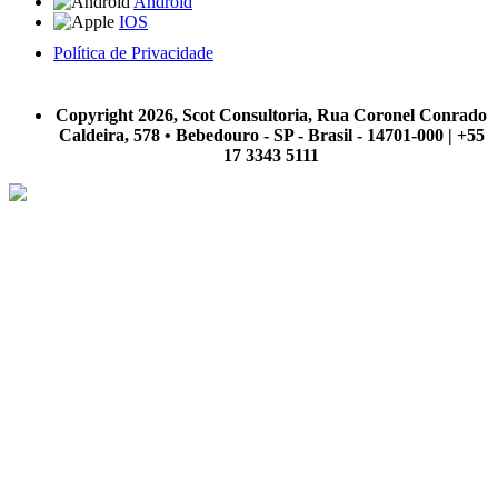
Android
IOS
Política de Privacidade
A Scot Consultoria não se responsabiliza por negócios realizados a partir das informações contidas em
nosso site.
Copyright 2026, Scot Consultoria, Rua Coronel Conrado
Caldeira, 578 • Bebedouro - SP - Brasil - 14701-000 | +55
17 3343 5111