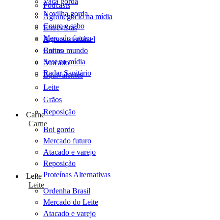
Vaca gorda
Podcasts
Novilha gorda
Agronegócio na mídia
Couro e sebo
Entrevistas
Mercado futuro
Agro sustentável
Cartas
Boi no mundo
Scot na mídia
Atacado
Radar Sanitário
Equivalentes
Leite
Grãos
Reposição
Carne
Carne
Boi gordo
Mercado futuro
Atacado e varejo
Reposição
Proteínas Alternativas
Leite
Leite
Ordenha Brasil
Mercado do Leite
Atacado e varejo