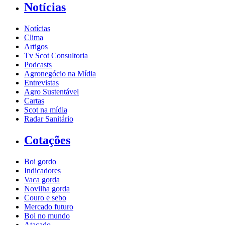
Notícias
Notícias
Clima
Artigos
Tv Scot Consultoria
Podcasts
Agronegócio na Mídia
Entrevistas
Agro Sustentável
Cartas
Scot na mídia
Radar Sanitário
Cotações
Boi gordo
Indicadores
Vaca gorda
Novilha gorda
Couro e sebo
Mercado futuro
Boi no mundo
Atacado