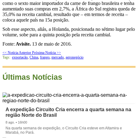
como o sexto maior importador da carne de frango brasileira e tenha
aumentado suas compras em 2,7%, a África do Sul registra queda de
35,0% na receita cambial, resultado que – em termos de receita –
coloca aquele país na 15a posição.
Sob esse aspecto, aliás, a Holanda, posicionada no sétimo lugar pelo
volume, sobe para a quinta posição pela receita cambial.
Fonte:
Avisite.
13 de maio de 2016.
<< Notícia Anterior
Próxima Notícia >>
Tags:
exportação
,
China
,
frango
,
mercado
,
agronegócio
Últimas Notícias
A expedição Circuito Cria encerra a quarta semana na
região Norte do Brasil
8 ago. • 16h00
Na quarta semana de expedição, o Circuito Cria esteve em Altamira e
Marabá, no Pará.