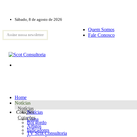
Sábado, 8 de agosto de 2026
Quem Somos
Fale Conosco
Assine nossa newsletter
Home
Notícias
Notícias
Cotações
Notícias
Cotações
Clima
Boi gordo
Artigos
Indicadores
TV Scot Consultoria