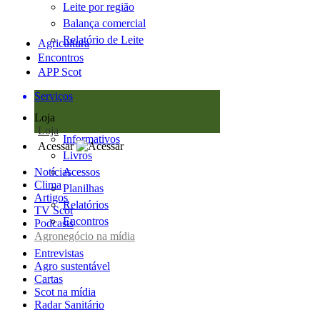
Leite por região
Balança comercial
Relatório de Leite
Agricultura
Encontros
APP Scot
Serviços
Loja
Loja
Informativos
Acessar
Livros
Notícias
Acessos
Clima
Planilhas
Artigos
Relatórios
TV Scot
Encontros
Podcasts
Agronegócio na mídia
Entrevistas
Agro sustentável
Cartas
Scot na mídia
Radar Sanitário