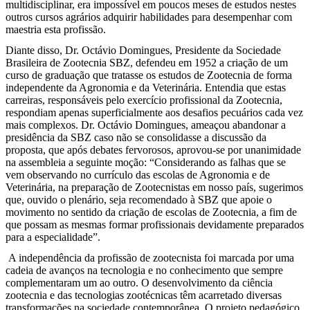
multidisciplinar, era impossível em poucos meses de estudos nestes
outros cursos agrários adquirir habilidades para desempenhar com
maestria esta profissão.
Diante disso, Dr. Octávio Domingues, Presidente da Sociedade
Brasileira de Zootecnia SBZ, defendeu em 1952 a criação de um
curso de graduação que tratasse os estudos de Zootecnia de forma
independente da Agronomia e da Veterinária. Entendia que estas
carreiras, responsáveis pelo exercício profissional da Zootecnia,
respondiam apenas superficialmente aos desafios pecuários cada vez
mais complexos. Dr. Octávio Domingues, ameaçou abandonar a
presidência da SBZ caso não se consolidasse a discussão da
proposta, que após debates fervorosos, aprovou-se por unanimidade
na assembleia a seguinte moção: “Considerando as falhas que se
vem observando no currículo das escolas de Agronomia e de
Veterinária, na preparação de Zootecnistas em nosso país, sugerimos
que, ouvido o plenário, seja recomendado à SBZ que apoie o
movimento no sentido da criação de escolas de Zootecnia, a fim de
que possam as mesmas formar profissionais devidamente preparados
para a especialidade”.
A independência da profissão de zootecnista foi marcada por uma
cadeia de avanços na tecnologia e no conhecimento que sempre
complementaram um ao outro. O desenvolvimento da ciência
zootecnia e das tecnologias zootécnicas têm acarretado diversas
transformações na sociedade contemporânea. O projeto pedagógico