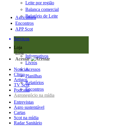
Leite por região
Balança comercial
Relatório de Leite
Agricultura
Encontros
APP Scot
Serviços
Loja
Loja
Informativos
Acessar
Livros
Notícias
Acessos
Clima
Planilhas
Artigos
Relatórios
TV Scot
Encontros
Podcasts
Agronegócio na mídia
Entrevistas
Agro sustentável
Cartas
Scot na mídia
Radar Sanitário