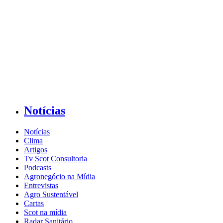
Notícias
Notícias
Clima
Artigos
Tv Scot Consultoria
Podcasts
Agronegócio na Mídia
Entrevistas
Agro Sustentável
Cartas
Scot na mídia
Radar Sanitário