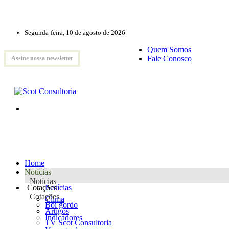
Segunda-feira, 10 de agosto de 2026
Quem Somos
Fale Conosco
Assine nossa newsletter
Home
Notícias
Notícias
Cotações
Notícias
Cotações
Clima
Boi gordo
Artigos
Indicadores
TV Scot Consultoria