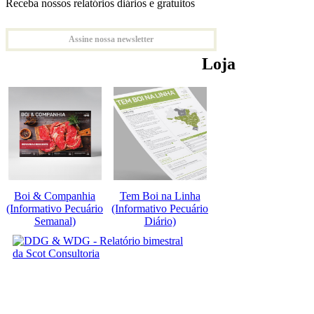
Receba nossos relatórios diários e gratuitos
Assine nossa newsletter
Loja
Boi & Companhia
Tem Boi na Linha
(Informativo Pecuário
(Informativo Pecuário
Semanal)
Diário)