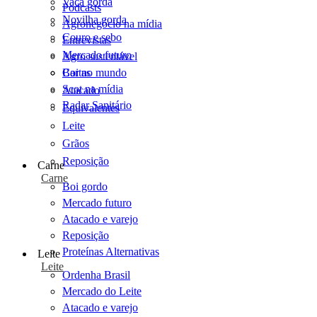
Vaca gorda
Podcasts
Novilha gorda
Agronegócio na mídia
Couro e sebo
Entrevistas
Mercado futuro
Agro sustentável
Cartas
Boi no mundo
Scot na mídia
Atacado
Radar Sanitário
Equivalentes
Leite
Grãos
Reposição
Carne
Carne
Boi gordo
Mercado futuro
Atacado e varejo
Reposição
Proteínas Alternativas
Leite
Leite
Ordenha Brasil
Mercado do Leite
Atacado e varejo