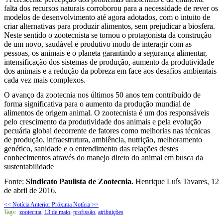
falta dos recursos naturais corroborou para a necessidade de rever os
modelos de desenvolvimento até agora adotados, com o intuito de
criar alternativas para produzir alimentos, sem prejudicar a biosfera.
Neste sentido o zootecnista se tornou o protagonista da construção
de um novo, saudável e produtivo modo de interagir com as
pessoas, os animais e o planeta garantindo a segurança alimentar,
intensificação dos sistemas de produção, aumento da produtividade
dos animais e a redução da pobreza em face aos desafios ambientais
cada vez mais complexos.
O avanço da zootecnia nos últimos 50 anos tem contribuído de
forma significativa para o aumento da produção mundial de
alimentos de origem animal. O zootecnista é um dos responsáveis
pelo crescimento da produtividade dos animais e pela evolução
pecuária global decorrente de fatores como melhorias nas técnicas
de produção, infraestrutura, ambiência, nutrição, melhoramento
genético, sanidade e o entendimento das relações destes
conhecimentos através do manejo direto do animal em busca da
sustentabilidade
Fonte:
Sindicato Paulista de Zootecnia.
Henrique Luís Tavares, 12
de abril
de 2016.
<< Notícia Anterior
Próxima Notícia >>
Tags:
zootecnia
,
13 de maio
,
profissão
,
atribuições