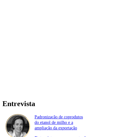
Entrevista
Padronização de coprodutos
do etanol de milho e a
ampliação da exportação