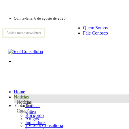
Quinta-feira, 6 de agosto de 2026
Quem Somos
Fale Conosco
Assine nossa newsletter
Home
Notícias
Notícias
Cotações
Notícias
Cotações
Clima
Boi gordo
Artigos
Indicadores
TV Scot Consultoria