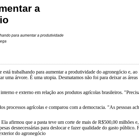
mentar a
io
balhando para aumentar a produtividade
lega
 que está trabalhando para aumentar a produtividade do agronegócio e, 
 uma árvore. É uma utopia. Desmatamos não foi para deixar as áreas a
nterno e externo em relação aos produtos agrícolas brasileiros. "Preci
 dos processos agrícolas e comparou com a democracia. "As pessoas ac
. Ela afirmou que a pasta teve um corte de mais de R$500,00 milhões e
espesas desnecessárias para deslocar e fazer qualidade do gasto públic
 exterior do agronegócio