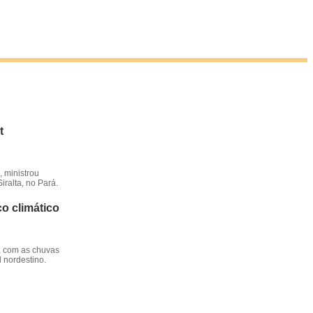
t
 ministrou
iralta, no Pará.
o climático
, com as chuvas
l nordestino.