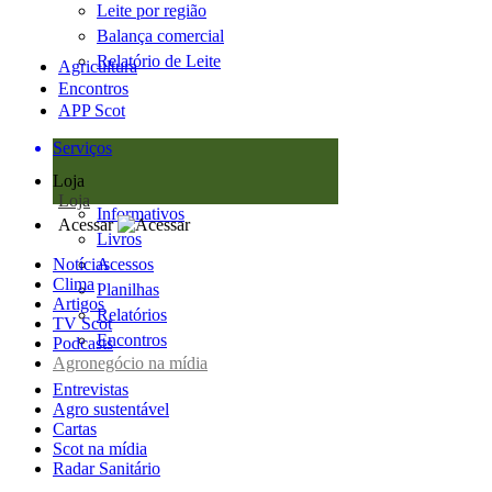
Leite por região
Balança comercial
Relatório de Leite
Agricultura
Encontros
APP Scot
Serviços
Loja
Loja
Informativos
Acessar
Livros
Notícias
Acessos
Clima
Planilhas
Artigos
Relatórios
TV Scot
Encontros
Podcasts
Agronegócio na mídia
Entrevistas
Agro sustentável
Cartas
Scot na mídia
Radar Sanitário