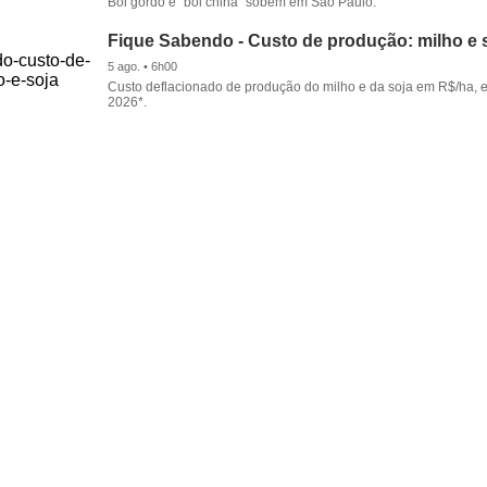
Boi gordo e “boi china” sobem em São Paulo.
Fique Sabendo - Custo de produção: milho e 
5 ago. • 6h00
Custo deflacionado de produção do milho e da soja em R$/ha, 
2026*.