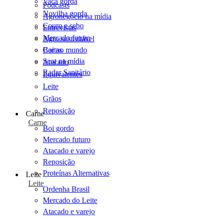
Vaca gorda
Podcasts
Novilha gorda
Agronegócio na mídia
Couro e sebo
Entrevistas
Mercado futuro
Agro sustentável
Cartas
Boi no mundo
Scot na mídia
Atacado
Radar Sanitário
Equivalentes
Leite
Grãos
Reposição
Carne
Carne
Boi gordo
Mercado futuro
Atacado e varejo
Reposição
Proteínas Alternativas
Leite
Leite
Ordenha Brasil
Mercado do Leite
Atacado e varejo