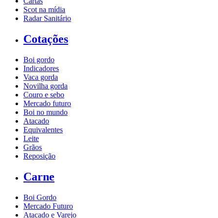
Cartas
Scot na mídia
Radar Sanitário
Cotações
Boi gordo
Indicadores
Vaca gorda
Novilha gorda
Couro e sebo
Mercado futuro
Boi no mundo
Atacado
Equivalentes
Leite
Grãos
Reposição
Carne
Boi Gordo
Mercado Futuro
Atacado e Varejo