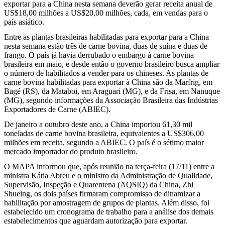
exportar para a China nesta semana deverão gerar receita anual de
US$18,00 milhões a US$20,00 milhões, cada, em vendas para o
país asiático.
Entre as plantas brasileiras habilitadas para exportar para a China
nesta semana estão três de carne bovina, duas de suína e duas de
frango. O país já havia derrubado o embargo à carne bovina
brasileira em maio, e desde então o governo brasileiro busca ampliar
o número de habilitados a vender para os chineses. As plantas de
carne bovina habilitadas para exportar à China são da Marfrig, em
Bagé (RS), da Mataboi, em Araguari (MG), e da Frisa, em Nanuque
(MG), segundo informações da Associação Brasileira das Indústrias
Exportadores de Carne (ABIEC).
De janeiro a outubro deste ano, a China importou 61,30 mil
toneladas de carne bovina brasileira, equivalentes a US$306,00
milhões em receita, segundo a ABIEC. O país é o sétimo maior
mercado importador do produto brasileiro.
O MAPA informou que, após reunião na terça-feira (17/11) entre a
ministra Kátia Abreu e o ministro da Administração de Qualidade,
Supervisão, Inspeção e Quarentena (AQSIQ) da China, Zhi
Shueing, os dois países firmaram compromisso de dinamizar a
habilitação por amostragem de grupos de plantas. Além disso, foi
estabelecido um cronograma de trabalho para a análise dos demais
estabelecimentos que aguardam autorização para exportar.