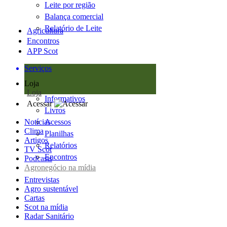
Leite por região
Balança comercial
Relatório de Leite
Agricultura
Encontros
APP Scot
Serviços
Loja
Loja
Informativos
Acessar
Livros
Notícias
Acessos
Clima
Planilhas
Artigos
Relatórios
TV Scot
Encontros
Podcasts
Agronegócio na mídia
Entrevistas
Agro sustentável
Cartas
Scot na mídia
Radar Sanitário