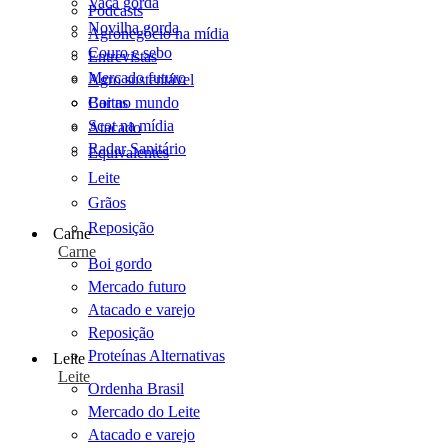
Vaca gorda
Podcasts
Novilha gorda
Agronegócio na mídia
Couro e sebo
Entrevistas
Mercado futuro
Agro sustentável
Cartas
Boi no mundo
Scot na mídia
Atacado
Radar Sanitário
Equivalentes
Leite
Grãos
Reposição
Carne
Carne
Boi gordo
Mercado futuro
Atacado e varejo
Reposição
Proteínas Alternativas
Leite
Leite
Ordenha Brasil
Mercado do Leite
Atacado e varejo