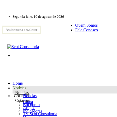
Segunda-feira, 10 de agosto de 2026
Quem Somos
Fale Conosco
Assine nossa newsletter
Home
Notícias
Notícias
Cotações
Notícias
Cotações
Clima
Boi gordo
Artigos
Indicadores
TV Scot Consultoria