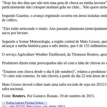
"Hoje faz dez dias que não tem uma gota de chuva na minha lavoura",
particularmente não coloquei nenhum grão no chão... Não quero arris
Segundo Guarino, o avanço registrado ocorreu em áreas isoladas onde
de cultivo.
"Eles estão arriscando e muito. Ano passado plantaram (antecipadam
sacos por hectare.
Segundo a Somar Meteorologia, a região central de Mato Grosso, que 
alcançar a média histórica para o mês inteiro, que é de 155 milímetros
O serviço Agriculture Weather Dashboard, da Thomson Reuters, apont
Produtores dizem estar preocupados não só com a falta de chuvas no c
"Estamos sem chuva desde o dia 6 (de outubro)", relatou a produtora
"O calor está extremo. Se não chover, a partir do dia 22 tem áreas de 
Mato Grosso deverá colher mais uma safra recorde de soja em 2015/
safra nacional.
Fonte:
Reuters
. Por Gustavo Bonato. 19 de outubro de 2015.
<< Notícia Anterior
Próxima Notícia >>
Tags:
safra 2015/16
,
Mato Grosso
,
soja
,
plantio
,
IMEA