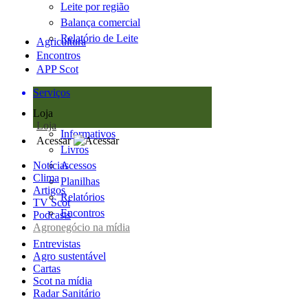
Leite por região
Balança comercial
Relatório de Leite
Agricultura
Encontros
APP Scot
Serviços
Loja
Loja
Informativos
Acessar
Livros
Notícias
Acessos
Clima
Planilhas
Artigos
Relatórios
TV Scot
Encontros
Podcasts
Agronegócio na mídia
Entrevistas
Agro sustentável
Cartas
Scot na mídia
Radar Sanitário