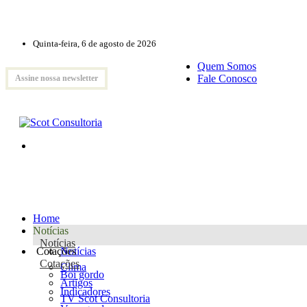
Quinta-feira, 6 de agosto de 2026
Quem Somos
Fale Conosco
Assine nossa newsletter
Home
Notícias
Notícias
Cotações
Notícias
Cotações
Clima
Boi gordo
Artigos
Indicadores
TV Scot Consultoria