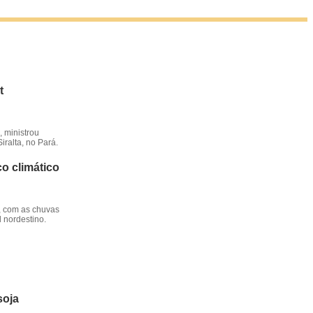
t
 ministrou
iralta, no Pará.
o climático
, com as chuvas
l nordestino.
soja