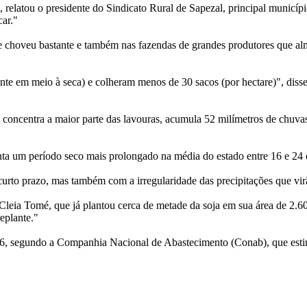
 relatou o presidente do Sindicato Rural de Sapezal, principal municíp
car."
 choveu bastante e também nas fazendas de grandes produtores que alm
ente em meio à seca) e colheram menos de 30 sacos (por hectare)", dis
concentra a maior parte das lavouras, acumula 52 milímetros de chuva
.
a um período seco mais prolongado na média do estado entre 16 e 24 
urto prazo, mas também com a irregularidade das precipitações que vir
 Cleia Tomé, que já plantou cerca de metade da soja em sua área de 2.
replante."
16, segundo a Companhia Nacional de Abastecimento (Conab), que esti