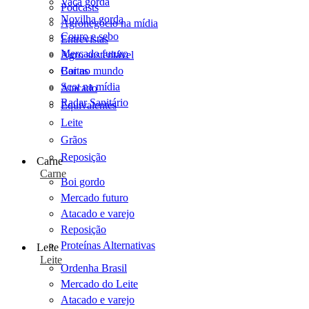
Vaca gorda
Podcasts
Novilha gorda
Agronegócio na mídia
Couro e sebo
Entrevistas
Mercado futuro
Agro sustentável
Cartas
Boi no mundo
Scot na mídia
Atacado
Radar Sanitário
Equivalentes
Leite
Grãos
Reposição
Carne
Carne
Boi gordo
Mercado futuro
Atacado e varejo
Reposição
Proteínas Alternativas
Leite
Leite
Ordenha Brasil
Mercado do Leite
Atacado e varejo