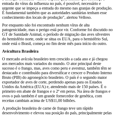
entrada do vírus da influenza no país, é possível, necessário e
urgente que se impeça a entrada do mesmo nas granjas de produção.
É fundamental também que as autoridades sanitárias tenham esse
conhecimento dos locais de produção", alertou Velloso.
Por enquanto não foi encontrado nenhum vírus de alta
patogenicidade, mas o perigo está por vir. Conforme foi discutido no
GT de Sanidade Animal, o período de migração das aves silvestres
do hemisfério norte, onde se situa os EUA, para o hemisfério Sul,
onde está o Brasil, começa no fim deste mês para início do outro.
Avicultura Brasileira
O mercado avícola brasileiro tem crescido a cada ano e já chegou
aos mercados mais variados do mundo. O ator principal deste
sucesso é o frango, mas, aves como peru e avestruz, também têm se
destacado e contribuído para diversificar e crescer o Produto Interno
Bruto (PIB) do agronegócio brasileiro. O país é o segundo maior
exportador de aves de corte, perdendo apenas para os Estados
Unidos da América (EUA) e, atendendo mais de 150 países. É o
primeiro em abate de frangos e o 2º em perus. Na área de frangos e
ovos o país também é um grande fornecedor de genética, com
receitas cambiais acima de US$11,00 bilhões.
A produção brasileira de carne de frango teve um rápido
desenvolvimento e elevou sua posição do país, principalmente pelas