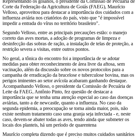
Representando os goianos, o presidente da Comissão de Pecuária de
Corte da Federação da Agricultura de Goiás (FAEG), Maurício
Velloso, aproveitou para destacar a importância dos cuidados com a
influenza aviária nos criatórios do país, visto que "é impossível
impedir a entrada do vírus no território brasileiro".
Segundo Velloso, entre as principais precauções estão: o manejo
correto das aves mortas, a adoção de programas de limpeza e
desinfecção das sobras de ração, a instalação de telas de proteção, a
restrição severa a visitas, entre outros pontos.
No geral, a tônica do encontro foi a importância de se adotar
medidas para obter reconhecimento de área livre da aftosa, sem
vacinação, além da discussão sobre os novos protocolos para a
campanha de erradicação da brucelose e tuberculose bovina, mas os
perigos iminentes ao setor avícola acabaram ganhando destaque.
Acompanhando Velloso, o presidente da Comissão de Pecuária de
Leite da FAEG, Antônio Pinto, fez questão de destacar a
importância que se tenha uma atenção especial ao caso das doenças
aviárias, tanto a de newcastle, quanto a influenza. No caso da
segunda epidemia, a preocupação se torna ainda maior, pois, não
existe nenhum tratamento caso uma granja seja infectada - e, neste
caso, devem-se abater todas as aves, tendo ainda que submeter os
locais dos planteis, há um período de quarentena
Maurício completa dizendo que é preciso muitos cuidados sanitários