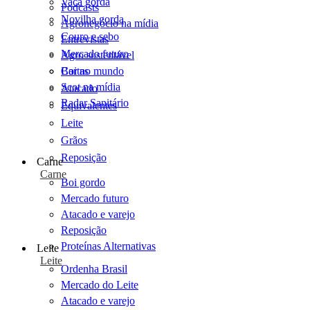
Vaca gorda
Podcasts
Novilha gorda
Agronegócio na mídia
Couro e sebo
Entrevistas
Mercado futuro
Agro sustentável
Cartas
Boi no mundo
Scot na mídia
Atacado
Radar Sanitário
Equivalentes
Leite
Grãos
Reposição
Carne
Carne
Boi gordo
Mercado futuro
Atacado e varejo
Reposição
Proteínas Alternativas
Leite
Leite
Ordenha Brasil
Mercado do Leite
Atacado e varejo