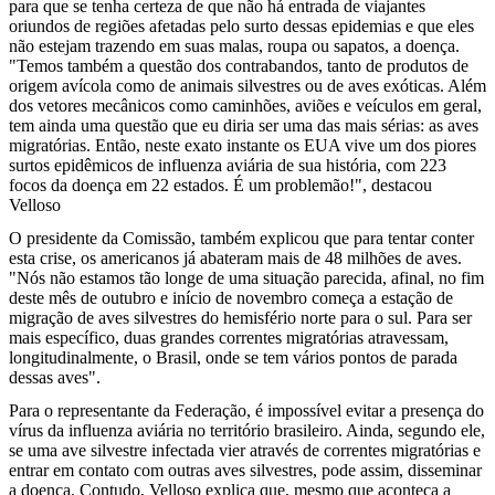
para que se tenha certeza de que não há entrada de viajantes
oriundos de regiões afetadas pelo surto dessas epidemias e que eles
não estejam trazendo em suas malas, roupa ou sapatos, a doença.
"Temos também a questão dos contrabandos, tanto de produtos de
origem avícola como de animais silvestres ou de aves exóticas. Além
dos vetores mecânicos como caminhões, aviões e veículos em geral,
tem ainda uma questão que eu diria ser uma das mais sérias: as aves
migratórias. Então, neste exato instante os EUA vive um dos piores
surtos epidêmicos de influenza aviária de sua história, com 223
focos da doença em 22 estados. É um problemão!", destacou
Velloso
O presidente da Comissão, também explicou que para tentar conter
esta crise, os americanos já abateram mais de 48 milhões de aves.
"Nós não estamos tão longe de uma situação parecida, afinal, no fim
deste mês de outubro e início de novembro começa a estação de
migração de aves silvestres do hemisfério norte para o sul. Para ser
mais específico, duas grandes correntes migratórias atravessam,
longitudinalmente, o Brasil, onde se tem vários pontos de parada
dessas aves".
Para o representante da Federação, é impossível evitar a presença do
vírus da influenza aviária no território brasileiro. Ainda, segundo ele,
se uma ave silvestre infectada vier através de correntes migratórias e
entrar em contato com outras aves silvestres, pode assim, disseminar
a doença. Contudo, Velloso explica que, mesmo que aconteça a