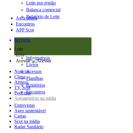
Leite por região
Balança comercial
Relatório de Leite
Agricultura
Encontros
APP Scot
Serviços
Loja
Loja
Informativos
Acessar
Livros
Notícias
Acessos
Clima
Planilhas
Artigos
Relatórios
TV Scot
Encontros
Podcasts
Agronegócio na mídia
Entrevistas
Agro sustentável
Cartas
Scot na mídia
Radar Sanitário