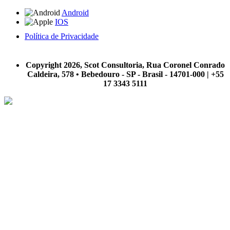
Android
IOS
Política de Privacidade
A Scot Consultoria não se responsabiliza por negócios realizados a partir das informações contidas em
nosso site.
Copyright 2026, Scot Consultoria, Rua Coronel Conrado
Caldeira, 578 • Bebedouro - SP - Brasil - 14701-000 | +55
17 3343 5111