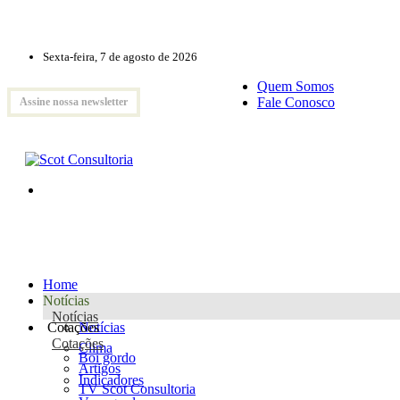
Sexta-feira, 7 de agosto de 2026
Quem Somos
Fale Conosco
Assine nossa newsletter
Home
Notícias
Notícias
Cotações
Notícias
Cotações
Clima
Boi gordo
Artigos
Indicadores
TV Scot Consultoria