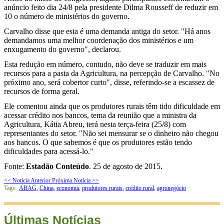
anúncio feito dia 24/8 pela presidente Dilma Rousseff de reduzir em
10 o número de ministérios do governo.
Carvalho disse que esta é uma demanda antiga do setor. "Há anos
demandamos uma melhor coordenação dos ministérios e um
enxugamento do governo", declarou.
Esta redução em número, contudo, não deve se traduzir em mais
recursos para a pasta da Agricultura, na percepção de Carvalho. "No
próximo ano, será cobertor curto", disse, referindo-se a escassez de
recursos de forma geral.
Ele comentou ainda que os produtores rurais têm tido dificuldade em
acessar crédito nos bancos, tema da reunião que a ministra da
Agricultura, Kátia Abreu, terá nesta terça-feira (25/8) com
representantes do setor. "Não sei mensurar se o dinheiro não chegou
aos bancos. O que sabemos é que os produtores estão tendo
dificuldades para acessá-lo."
Fonte:
Estadão Conteúdo
. 25 de agosto de 2015.
<< Notícia Anterior
Próxima Notícia >>
Tags:
ABAG
,
China
,
economia
,
produtores rurais
,
crédito rural
,
agronegócio
Últimas Notícias