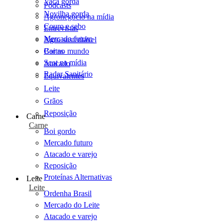
Vaca gorda
Podcasts
Novilha gorda
Agronegócio na mídia
Couro e sebo
Entrevistas
Mercado futuro
Agro sustentável
Cartas
Boi no mundo
Scot na mídia
Atacado
Radar Sanitário
Equivalentes
Leite
Grãos
Reposição
Carne
Carne
Boi gordo
Mercado futuro
Atacado e varejo
Reposição
Proteínas Alternativas
Leite
Leite
Ordenha Brasil
Mercado do Leite
Atacado e varejo