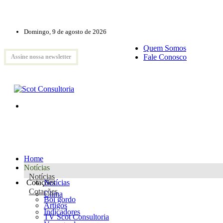
Domingo, 9 de agosto de 2026
Quem Somos
Fale Conosco
Assine nossa newsletter
Home
Notícias
Notícias
Cotações
Notícias
Cotações
Clima
Boi gordo
Artigos
Indicadores
TV Scot Consultoria