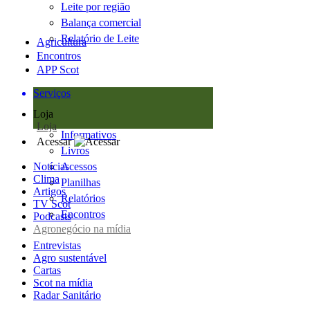
Leite por região
Balança comercial
Relatório de Leite
Agricultura
Encontros
APP Scot
Serviços
Loja
Loja
Informativos
Acessar
Livros
Notícias
Acessos
Clima
Planilhas
Artigos
Relatórios
TV Scot
Encontros
Podcasts
Agronegócio na mídia
Entrevistas
Agro sustentável
Cartas
Scot na mídia
Radar Sanitário