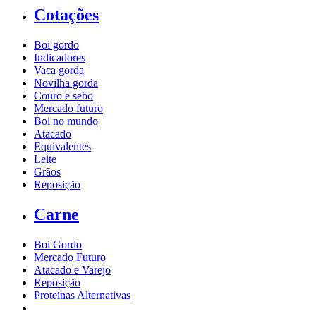
Cotações
Boi gordo
Indicadores
Vaca gorda
Novilha gorda
Couro e sebo
Mercado futuro
Boi no mundo
Atacado
Equivalentes
Leite
Grãos
Reposição
Carne
Boi Gordo
Mercado Futuro
Atacado e Varejo
Reposição
Proteínas Alternativas