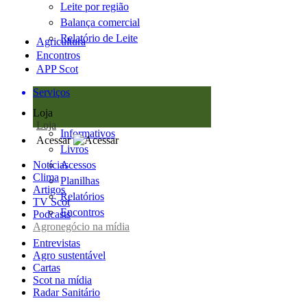
Leite por região
Balança comercial
Relatório de Leite
Agricultura
Encontros
APP Scot
Serviços
Loja
Loja
Informativos
Acessar
Livros
Notícias
Acessos
Clima
Planilhas
Artigos
Relatórios
TV Scot
Encontros
Podcasts
Agronegócio na mídia
Entrevistas
Agro sustentável
Cartas
Scot na mídia
Radar Sanitário