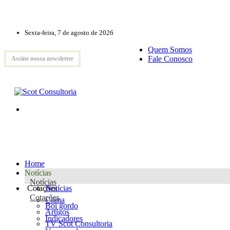
Sexta-feira, 7 de agosto de 2026
Quem Somos
Fale Conosco
Assine nossa newsletter
Home
Notícias
Notícias
Cotações
Notícias
Cotações
Clima
Boi gordo
Artigos
Indicadores
TV Scot Consultoria