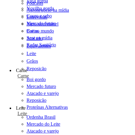
Vaca gorda
Podcasts
Novilha gorda
Agronegócio na mídia
Couro e sebo
Entrevistas
Mercado futuro
Agro sustentável
Cartas
Boi no mundo
Scot na mídia
Atacado
Radar Sanitário
Equivalentes
Leite
Grãos
Reposição
Carne
Carne
Boi gordo
Mercado futuro
Atacado e varejo
Reposição
Proteínas Alternativas
Leite
Leite
Ordenha Brasil
Mercado do Leite
Atacado e varejo