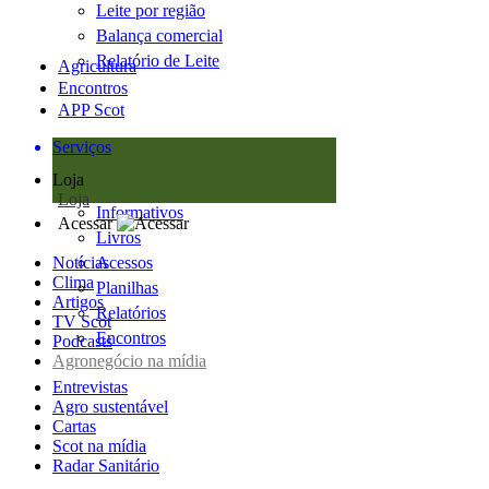
Leite por região
Balança comercial
Relatório de Leite
Agricultura
Encontros
APP Scot
Serviços
Loja
Loja
Informativos
Acessar
Livros
Notícias
Acessos
Clima
Planilhas
Artigos
Relatórios
TV Scot
Encontros
Podcasts
Agronegócio na mídia
Entrevistas
Agro sustentável
Cartas
Scot na mídia
Radar Sanitário