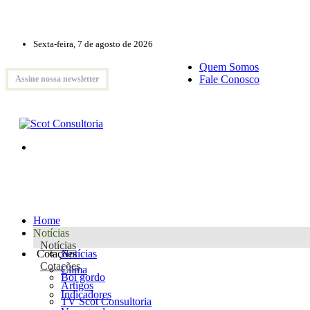
Sexta-feira, 7 de agosto de 2026
Quem Somos
Fale Conosco
Assine nossa newsletter
Home
Notícias
Notícias
Cotações
Notícias
Cotações
Clima
Boi gordo
Artigos
Indicadores
TV Scot Consultoria