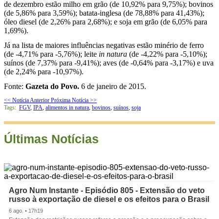
de dezembro estão milho em grão (de 10,92% para 9,75%); bovinos
(de 5,86% para 3,59%); batata-inglesa (de 78,88% para 41,43%);
óleo diesel (de 2,26% para 2,68%); e soja em grão (de 6,05% para
1,69%).
Já na lista de maiores influências negativas estão minério de ferro
(de -4,71% para -5,76%); leite
in natura
(de -4,22% para -5,10%);
suínos (de 7,37% para -9,41%); aves (de -0,64% para -3,17%) e uva
(de 2,24% para -10,97%).
Fonte:
Gazeta do Povo.
6 de janeiro de 2015.
<< Notícia Anterior
Próxima Notícia >>
Tags:
FGV
,
IPA
,
alimentos in natura
,
bovinos
,
suínos
,
soja
Últimas Notícias
Agro Num Instante - Episódio 805 - Extensão do veto
russo à exportação de diesel e os efeitos para o Brasil
6 ago. • 17h19