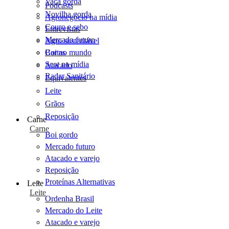
Vaca gorda
Podcasts
Novilha gorda
Agronegócio na mídia
Couro e sebo
Entrevistas
Mercado futuro
Agro sustentável
Cartas
Boi no mundo
Scot na mídia
Atacado
Radar Sanitário
Equivalentes
Leite
Grãos
Reposição
Carne
Carne
Boi gordo
Mercado futuro
Atacado e varejo
Reposição
Proteínas Alternativas
Leite
Leite
Ordenha Brasil
Mercado do Leite
Atacado e varejo