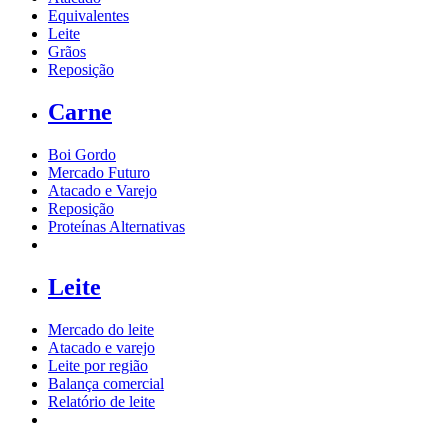
Equivalentes
Leite
Grãos
Reposição
Carne
Boi Gordo
Mercado Futuro
Atacado e Varejo
Reposição
Proteínas Alternativas
Leite
Mercado do leite
Atacado e varejo
Leite por região
Balança comercial
Relatório de leite