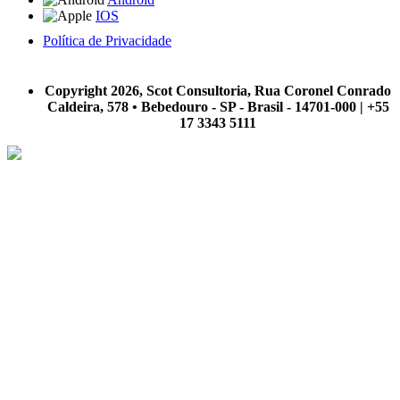
IOS
Política de Privacidade
A Scot Consultoria não se responsabiliza por negócios realizados a partir das informações contidas em
nosso site.
Copyright 2026, Scot Consultoria, Rua Coronel Conrado
Caldeira, 578 • Bebedouro - SP - Brasil - 14701-000 | +55
17 3343 5111