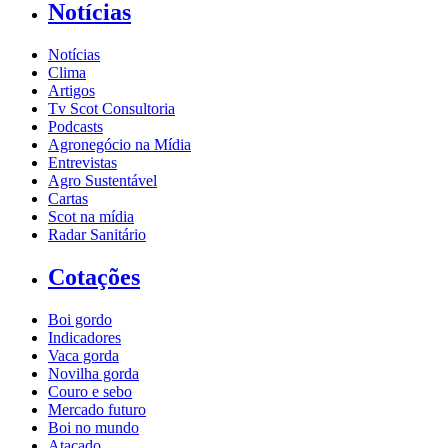
Notícias
Notícias
Clima
Artigos
Tv Scot Consultoria
Podcasts
Agronegócio na Mídia
Entrevistas
Agro Sustentável
Cartas
Scot na mídia
Radar Sanitário
Cotações
Boi gordo
Indicadores
Vaca gorda
Novilha gorda
Couro e sebo
Mercado futuro
Boi no mundo
Atacado