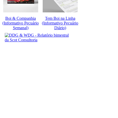
Boi & Companhia
Tem Boi na Linha
(Informativo Pecuário
(Informativo Pecuário
Semanal)
Diário)