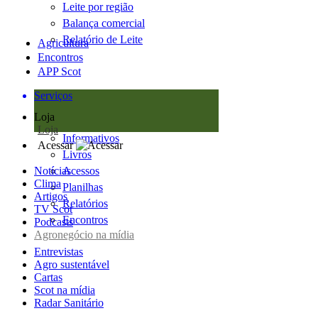
Leite por região
Balança comercial
Relatório de Leite
Agricultura
Encontros
APP Scot
Serviços
Loja
Loja
Informativos
Acessar
Livros
Notícias
Acessos
Clima
Planilhas
Artigos
Relatórios
TV Scot
Encontros
Podcasts
Agronegócio na mídia
Entrevistas
Agro sustentável
Cartas
Scot na mídia
Radar Sanitário