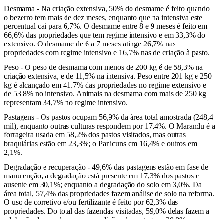
Desmama - Na criação extensiva, 50% do desmame é feito quando
o bezerro tem mais de dez meses, enquanto que na intensiva este
percentual cai para 6,7%. O desmame entre 8 e 9 meses é feito em
66,6% das propriedades que tem regime intensivo e em 33,3% do
extensivo. O desmame de 6 a 7 meses atinge 26,7% nas
propriedades com regime intensivo e 16,7% nas de criação à pasto.
Peso - O peso de desmama com menos de 200 kg é de 58,3% na
criação extensiva, e de 11,5% na intensiva. Peso entre 201 kg e 250
kg é alcançado em 41,7% das propriedades no regime extensivo e
de 53,8% no intensivo. Animais na desmama com mais de 250 kg
representam 34,7% no regime intensivo.
Pastagens - Os pastos ocupam 56,9% da área total amostrada (248,4
mil), enquanto outras culturas respondem por 17,4%. O Marandu é a
forrageira usada em 58,2% dos pastos visitados, mas outras
braquiárias estão em 23,3%; o Panicuns em 16,4% e outros em
2,1%.
Degradação e recuperação - 49,6% das pastagens estão em fase de
manutenção; a degradação está presente em 17,3% dos pastos e
ausente em 30,1%; enquanto a degradação do solo em 3,0%. Da
área total, 57,4% das propriedades fazem análise de solo na reforma.
O uso de corretivo e/ou fertilizante é feito por 62,3% das
propriedades. Do total das fazendas visitadas, 59,0% delas fazem a