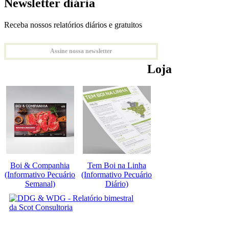
Newsletter diária
Receba nossos relatórios diários e gratuitos
Assine nossa newsletter
Loja
Boi & Companhia
Tem Boi na Linha
(Informativo Pecuário
(Informativo Pecuário
Semanal)
Diário)