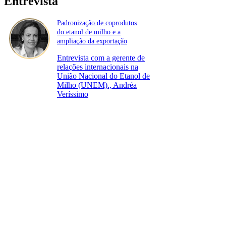
Entrevista
Padronização de coprodutos
do etanol de milho e a
ampliação da exportação
Entrevista com a gerente de
relações internacionais na
União Nacional do Etanol de
Milho (UNEM)., Andréa
Veríssimo