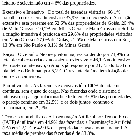
leiteiro é selecionado em 4,6% das propriedades.
Extensivo e Intensivo - Do total de fazendas visitadas, 66,1%
trabalha com sistema intensivo e 33,9% com o extensivo. A criação
extensiva está presente em 52,6% das propriedades de Goiás, 26,4%
de Mato Grosso e 10,5% em Minas Gerais e Mato Grosso do Sul. Já
a criação intensiva é praticada em 29,6% das propriedades visitadas
em Mato Grosso, 27,0% de Goiás, 21,5% de Mato Grosso do Sul,
13,8% em São Paulo e 8,1% de Minas Gerais.
Raças - O zebuíno Nelore predomina, respondendo por 73,9% do
total de cabeças criadas no sistema extensivo e 46,1% no intensivo.
Pelo sistema intensivo, o Angus já responde por 21,1% do total do
plantel, e o Brahman por 5,2%. O restante da área tem lotação de
outros cruzamentos.
Produtividade - As fazendas extensivas têm 100% de lotação
contínua, sem ajuste de carga. Nas fazendas onde o sistema é
intensivo, o pastejo rotacionado é feito em 37,8% das propriedades,
o pastejo contínuo em 32,5%, e os dois juntos, contínuo e
rotacionado, em 29,7%.
Técnicas reprodutivas - A Inseminação Artificial por Tempo Fixo
(IATF) é utilizada em 44,9% das fazendas; a Inseminação Artificial
(IA) em 12,2%, e 42,9% das propriedades usa a monta natural. A
taxa média de prenhes das fazendas é de 83,3%.