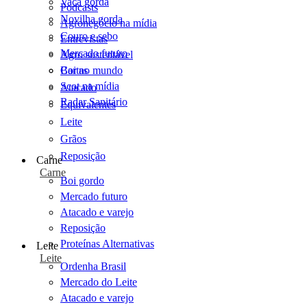
Vaca gorda
Podcasts
Novilha gorda
Agronegócio na mídia
Couro e sebo
Entrevistas
Mercado futuro
Agro sustentável
Cartas
Boi no mundo
Scot na mídia
Atacado
Radar Sanitário
Equivalentes
Leite
Grãos
Reposição
Carne
Carne
Boi gordo
Mercado futuro
Atacado e varejo
Reposição
Proteínas Alternativas
Leite
Leite
Ordenha Brasil
Mercado do Leite
Atacado e varejo