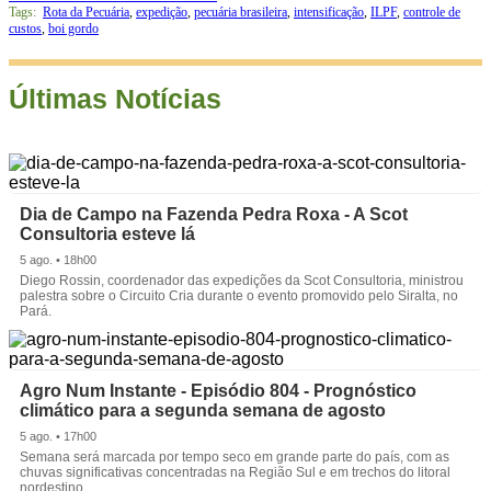
Tags:
Rota da Pecuária
,
expedição
,
pecuária brasileira
,
intensificação
,
ILPF
,
controle de
custos
,
boi gordo
Últimas Notícias
Dia de Campo na Fazenda Pedra Roxa - A Scot
Consultoria esteve lá
5 ago. • 18h00
Diego Rossin, coordenador das expedições da Scot Consultoria, ministrou
palestra sobre o Circuito Cria durante o evento promovido pelo Siralta, no
Pará.
Agro Num Instante - Episódio 804 - Prognóstico
climático para a segunda semana de agosto
5 ago. • 17h00
Semana será marcada por tempo seco em grande parte do país, com as
chuvas significativas concentradas na Região Sul e em trechos do litoral
nordestino.