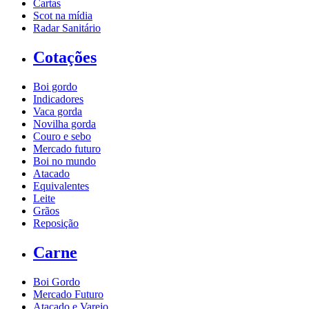
Cartas
Scot na mídia
Radar Sanitário
Cotações
Boi gordo
Indicadores
Vaca gorda
Novilha gorda
Couro e sebo
Mercado futuro
Boi no mundo
Atacado
Equivalentes
Leite
Grãos
Reposição
Carne
Boi Gordo
Mercado Futuro
Atacado e Varejo