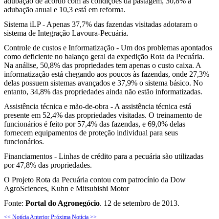
adubação de acordo com as condições da pastagem, 30,8% a
adubação anual e 10,3 está em reforma.
Sistema iLP - Apenas 37,7% das fazendas visitadas adotaram o
sistema de Integração Lavoura-Pecuária.
Controle de custos e Informatização - Um dos problemas apontados
como deficiente no balanço geral da expedição Rota da Pecuária.
Na análise, 50,8% das propriedades tem apenas o custo caixa. A
informatização está chegando aos poucos às fazendas, onde 27,3%
delas possuem sistemas avançados e 37,9% o sistema básico. No
entanto, 34,8% das propriedades ainda não estão informatizadas.
Assistência técnica e mão-de-obra - A assistência técnica está
presente em 52,4% das propriedades visitadas. O treinamento de
funcionários é feito por 57,4% das fazendas, e 69,0% delas
fornecem equipamentos de proteção individual para seus
funcionários.
Financiamentos - Linhas de crédito para a pecuária são utilizadas
por 47,8% das propriedades.
O Projeto Rota da Pecuária contou com patrocínio da Dow
AgroSciences, Kuhn e Mitsubishi Motor
Fonte:
Portal do Agronegócio
. 12 de setembro de 2013.
<< Notícia Anterior
Próxima Notícia >>