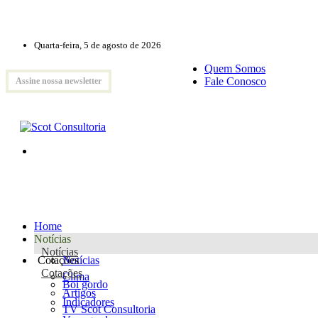
Quarta-feira, 5 de agosto de 2026
Quem Somos
Fale Conosco
Assine nossa newsletter
Home
Notícias
Notícias
Cotações
Notícias
Cotações
Clima
Boi gordo
Artigos
Indicadores
TV Scot Consultoria