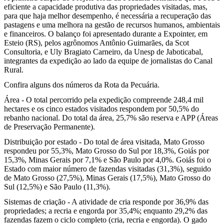
eficiente a capacidade produtiva das propriedades visitadas, mas,
para que haja melhor desempenho, é necessária a recuperação das
pastagens e uma melhora na gestão de recursos humanos, ambientais
e financeiros. O balanço foi apresentado durante a Expointer, em
Esteio (RS), pelos agrônomos Antônio Guimarães, da Scot
Consultoria, e Uly Bragiato Carneiro, da Unesp de Jaboticabal,
integrantes da expedição ao lado da equipe de jornalistas do Canal
Rural.
Confira alguns dos números da Rota da Pecuária.
Área - O total percorrido pela expedição compreende 248,4 mil
hectares e os cinco estados visitados respondem por 50,5% do
rebanho nacional. Do total da área, 25,7% são reserva e APP (Áreas
de Preservação Permanente).
Distribuição por estado - Do total de área visitada, Mato Grosso
respondeu por 55,3%, Mato Grosso do Sul por 18,3%, Goiás por
15,3%, Minas Gerais por 7,1% e São Paulo por 4,0%. Goiás foi o
Estado com maior número de fazendas visitadas (31,3%), seguido
de Mato Grosso (27,5%), Minas Gerais (17,5%), Mato Grosso do
Sul (12,5%) e São Paulo (11,3%).
Sistemas de criação - A atividade de cria responde por 36,9% das
propriedades; a recria e engorda por 35,4%; enquanto 29,2% das
fazendas fazem o ciclo completo (cria, recria e engorda). O gado