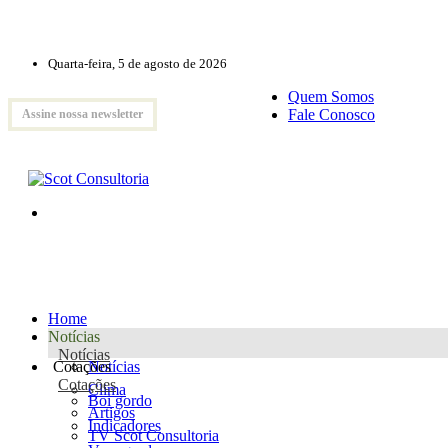
Quarta-feira, 5 de agosto de 2026
Quem Somos
Fale Conosco
Assine nossa newsletter
Home
Notícias
Notícias
Cotações
Notícias
Cotações
Clima
Boi gordo
Artigos
Indicadores
TV Scot Consultoria