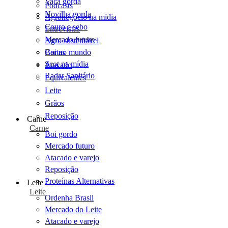
Vaca gorda
Podcasts
Novilha gorda
Agronegócio na mídia
Couro e sebo
Entrevistas
Mercado futuro
Agro sustentável
Cartas
Boi no mundo
Scot na mídia
Atacado
Radar Sanitário
Equivalentes
Leite
Grãos
Reposição
Carne
Carne
Boi gordo
Mercado futuro
Atacado e varejo
Reposição
Proteínas Alternativas
Leite
Leite
Ordenha Brasil
Mercado do Leite
Atacado e varejo