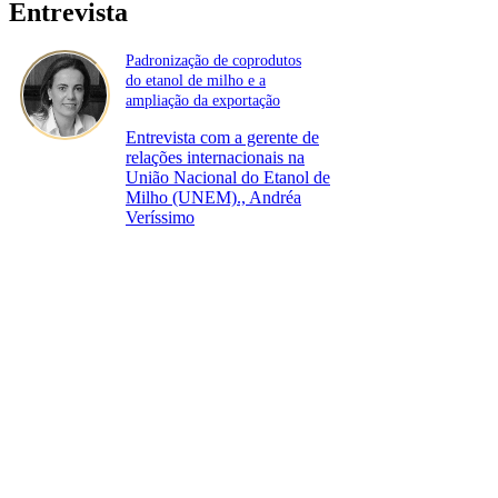
Entrevista
Padronização de coprodutos
do etanol de milho e a
ampliação da exportação
Entrevista com a gerente de
relações internacionais na
União Nacional do Etanol de
Milho (UNEM)., Andréa
Veríssimo