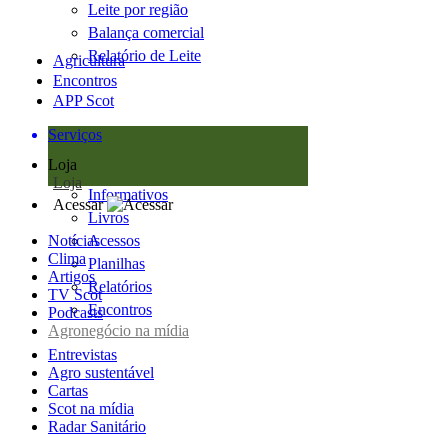
Leite por região
Balança comercial
Relatório de Leite
Agricultura
Encontros
APP Scot
Serviços
Loja
Loja
Informativos
Acessar
Livros
Notícias
Acessos
Clima
Planilhas
Artigos
Relatórios
TV Scot
Encontros
Podcasts
Agronegócio na mídia
Entrevistas
Agro sustentável
Cartas
Scot na mídia
Radar Sanitário