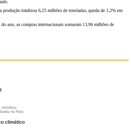
aulo.
a produção totalizou 6,25 milhões de toneladas, queda de 1,2% em
o do ano, as compras internacionais somaram 13,96 milhões de
t
 ministrou
iralta, no Pará.
o climático