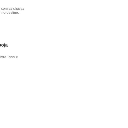
, com as chuvas
l nordestino.
soja
entre 1999 e