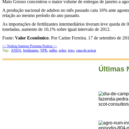
Mato Grosso concentrou o maior volume de entregas de janeiro a agos
A produção nacional de adubos no mês passado caiu 16% ante agosto 
relação ao mesmo período do ano passado.
As importações de fertilizantes intermediários tiveram leve queda d
toneladas, aumento de 10,1% sobre igual intervalo de 2012.
Fonte:
Valor Econômico
. Por Carine Ferreira. 17 de setembro de 20
<< Notícia Anterior
Próxima Notícia >>
Tags:
ANDA
,
fertilizantes
,
NPK
,
milho
,
grãos
,
trigo
,
cana-de-açúcar
Últimas 