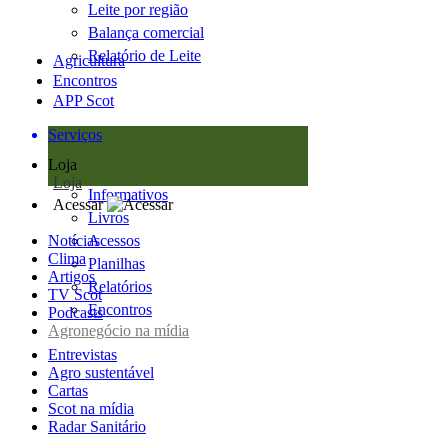
Leite por região
Balança comercial
Relatório de Leite
Agricultura
Encontros
APP Scot
Serviços
Loja
Loja
Informativos
Acessar
Livros
Notícias
Acessos
Clima
Planilhas
Artigos
Relatórios
TV Scot
Encontros
Podcasts
Agronegócio na mídia
Entrevistas
Agro sustentável
Cartas
Scot na mídia
Radar Sanitário