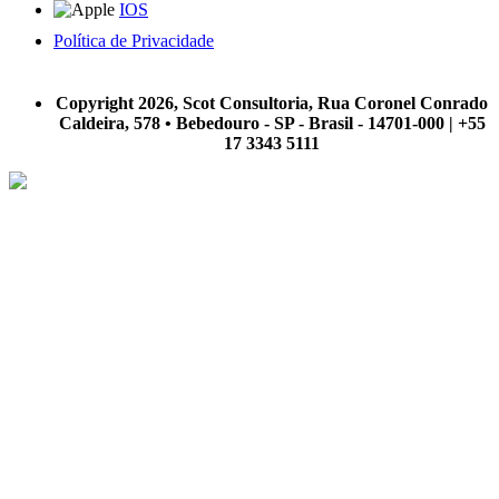
IOS
Política de Privacidade
A Scot Consultoria não se responsabiliza por negócios realizados a partir das informações contidas em
nosso site.
Copyright 2026, Scot Consultoria, Rua Coronel Conrado
Caldeira, 578 • Bebedouro - SP - Brasil - 14701-000 | +55
17 3343 5111