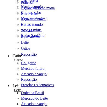
Vaca gorda
Podcasts
Novilha gorda
Agronegócio na mídia
Couro e sebo
Entrevistas
Mercado futuro
Agro sustentável
Cartas
Boi no mundo
Scot na mídia
Atacado
Radar Sanitário
Equivalentes
Leite
Grãos
Reposição
Carne
Carne
Boi gordo
Mercado futuro
Atacado e varejo
Reposição
Proteínas Alternativas
Leite
Leite
Ordenha Brasil
Mercado do Leite
Atacado e varejo