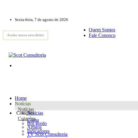
Sexta-feira, 7 de agosto de 2026
Quem Somos
Fale Conosco
Assine nossa newsletter
Home
Notícias
Notícias
Cotações
Notícias
Cotações
Clima
Boi gordo
Artigos
Indicadores
TV Scot Consultoria