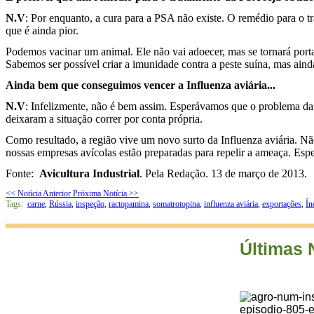
N.V
: Por enquanto, a cura para a PSA não existe. O remédio para o t
que é ainda pior.
Podemos vacinar um animal. Ele não vai adoecer, mas se tornará porta
Sabemos ser possível criar a imunidade contra a peste suína, mas aind
Ainda bem que conseguimos vencer a Influenza aviária...
N.V
: Infelizmente, não é bem assim. Esperávamos que o problema da 
deixaram a situação correr por conta própria.
Como resultado, a região vive um novo surto da Influenza aviária. Não
nossas empresas avícolas estão preparadas para repelir a ameaça. Esper
Fonte:
Avicultura Industrial
. Pela Redação. 13 de março de 2013.
<< Notícia Anterior
Próxima Notícia >>
Tags:
carne
,
Rússia
,
inspeção
,
ractopamina
,
somatrotopina
,
influenza aviária
,
exportações
,
Ín
Últimas 