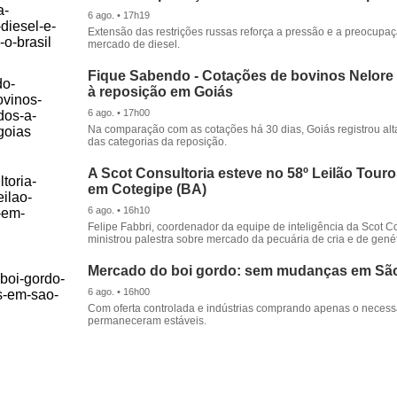
6 ago. • 17h19
Extensão das restrições russas reforça a pressão e a preocupa
mercado de diesel.
Fique Sabendo - Cotações de bovinos Nelore
à reposição em Goiás
6 ago. • 17h00
Na comparação com as cotações há 30 dias, Goiás registrou alt
das categorias da reposição.
A Scot Consultoria esteve no 58º Leilão Tour
em Cotegipe (BA)
6 ago. • 16h10
Felipe Fabbri, coordenador da equipe de inteligência da Scot Co
ministrou palestra sobre mercado da pecuária de cria e de genét
Mercado do boi gordo: sem mudanças em Sã
6 ago. • 16h00
Com oferta controlada e indústrias comprando apenas o necessá
permaneceram estáveis.