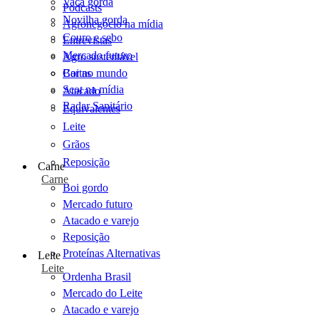
Vaca gorda
Podcasts
Novilha gorda
Agronegócio na mídia
Couro e sebo
Entrevistas
Mercado futuro
Agro sustentável
Cartas
Boi no mundo
Scot na mídia
Atacado
Radar Sanitário
Equivalentes
Leite
Grãos
Reposição
Carne
Carne
Boi gordo
Mercado futuro
Atacado e varejo
Reposição
Proteínas Alternativas
Leite
Leite
Ordenha Brasil
Mercado do Leite
Atacado e varejo