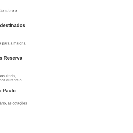
ção sobre o
 destinados
a para a maioria
os Reserva
nsultoria,
ica durante o.
o Paulo
rio, as cotações