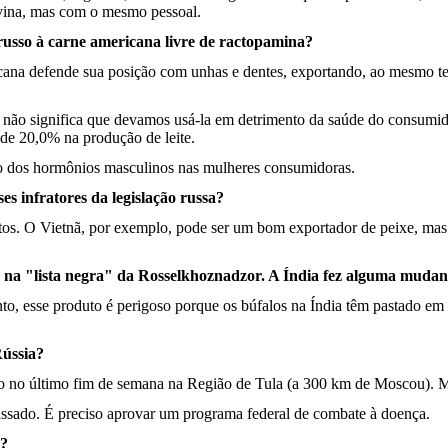
avina, mas com o mesmo pessoal.
usso à carne americana livre de ractopamina?
ricana defende sua posição com unhas e dentes, exportando, ao mesmo 
o não significa que devamos usá-la em detrimento da saúde do consum
 de 20,0% na produção de leite.
o dos hormônios masculinos nas mulheres consumidoras.
es infratores da legislação russa?
tos. O Vietnã, por exemplo, pode ser um bom exportador de peixe, mas
te na "lista negra" da Rosselkhoznadzor. A Índia fez alguma muda
to, esse produto é perigoso porque os búfalos na Índia têm pastado em
Rússia?
rado no último fim de semana na Região de Tula (a 300 km de Moscou).
passado. É preciso aprovar um programa federal de combate à doença.
o?