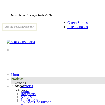
Sexta-feira, 7 de agosto de 2026
Quem Somos
Fale Conosco
Assine nossa newsletter
Home
Notícias
Notícias
Cotações
Notícias
Cotações
Clima
Boi gordo
Artigos
Indicadores
TV Scot Consultoria