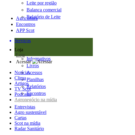
Leite por região
Balança comercial
Relatório de Leite
Agricultura
Encontros
APP Scot
Serviços
Loja
Loja
Informativos
Acessar
Livros
Notícias
Acessos
Clima
Planilhas
Artigos
Relatórios
TV Scot
Encontros
Podcasts
Agronegócio na mídia
Entrevistas
Agro sustentável
Cartas
Scot na mídia
Radar Sanitário