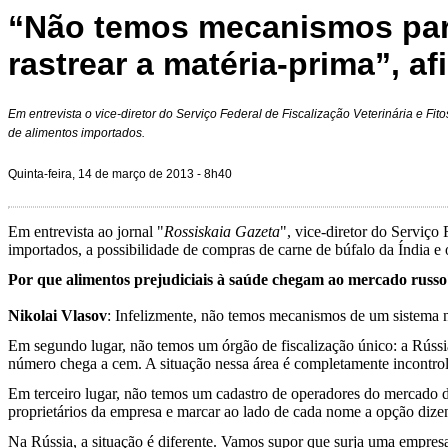
“Não temos mecanismos para
rastrear a matéria-prima”, a
Em entrevista o vice-diretor do Serviço Federal de Fiscalização Veterinária e Fito
de alimentos importados.
Quinta-feira, 14 de março de 2013 - 8h40
Em entrevista ao jornal "
Rossiskaia Gazeta
", vice-diretor do Serviço 
importados, a possibilidade de compras de carne de búfalo da Índia e o
Por que alimentos prejudiciais à saúde chegam ao mercado russo
Nikolai Vlasov
: Infelizmente, não temos mecanismos de um sistema no
Em segundo lugar, não temos um órgão de fiscalização único: a Rússi
número chega a cem. A situação nessa área é completamente incontro
Em terceiro lugar, não temos um cadastro de operadores do mercado d
proprietários da empresa e marcar ao lado de cada nome a opção dizend
Na Rússia, a situação é diferente. Vamos supor que surja uma empre