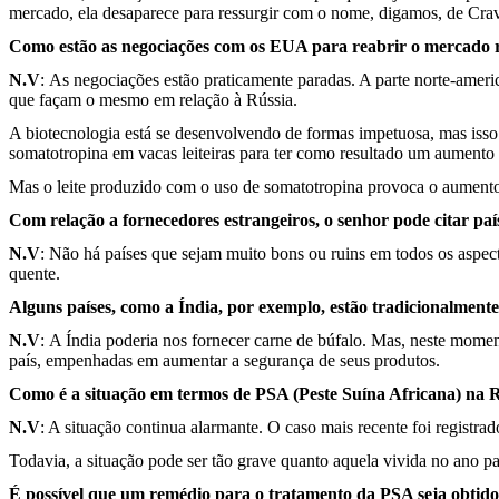
mercado, ela desaparece para ressurgir com o nome, digamos, de Cr
Como estão as negociações com os EUA para reabrir o mercado r
N.V
: As negociações estão praticamente paradas. A parte norte-ame
que façam o mesmo em relação à Rússia.
A biotecnologia está se desenvolvendo de formas impetuosa, mas iss
somatotropina em vacas leiteiras para ter como resultado um aumento
Mas o leite produzido com o uso de somatotropina provoca o aument
Com relação a fornecedores estrangeiros, o senhor pode citar país
N.V
: Não há países que sejam muito bons ou ruins em todos os aspec
quente.
Alguns países, como a Índia, por exemplo, estão tradicionalmen
N.V
: A Índia poderia nos fornecer carne de búfalo. Mas, neste momen
país, empenhadas em aumentar a segurança de seus produtos.
Como é a situação em termos de PSA (Peste Suína Africana) na 
N.V
: A situação continua alarmante. O caso mais recente foi regist
Todavia, a situação pode ser tão grave quanto aquela vivida no ano 
É possível que um remédio para o tratamento da PSA seja obtid