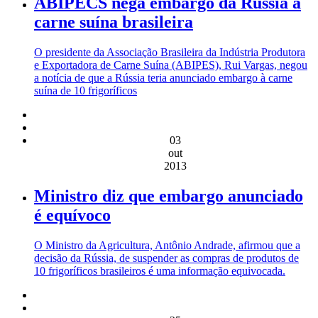
ABIPECS nega embargo da Rússia à
carne suína brasileira
O presidente da Associação Brasileira da Indústria Produtora
e Exportadora de Carne Suína (ABIPES), Rui Vargas, negou
a notícia de que a Rússia teria anunciado embargo à carne
suína de 10 frigoríficos
03
out
2013
Ministro diz que embargo anunciado
é equívoco
O Ministro da Agricultura, Antônio Andrade, afirmou que a
decisão da Rússia, de suspender as compras de produtos de
10 frigoríficos brasileiros é uma informação equivocada.