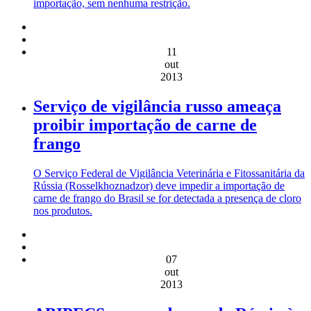
importação, sem nenhuma restrição.
11
out
2013
Serviço de vigilância russo ameaça
proibir importação de carne de
frango
O Serviço Federal de Vigilância Veterinária e Fitossanitária da
Rússia (Rosselkhoznadzor) deve impedir a importação de
carne de frango do Brasil se for detectada a presença de cloro
nos produtos.
07
out
2013