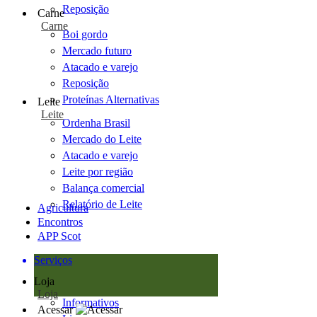
Reposição
Carne
Carne
Boi gordo
Mercado futuro
Atacado e varejo
Reposição
Proteínas Alternativas
Leite
Leite
Ordenha Brasil
Mercado do Leite
Atacado e varejo
Leite por região
Balança comercial
Relatório de Leite
Agricultura
Encontros
APP Scot
Serviços
Loja
Loja
Informativos
Acessar