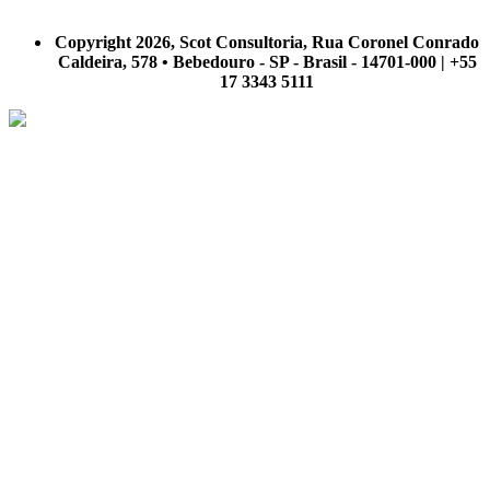
A Scot Consultoria não se responsabiliza por negócios realizados a partir das informações contidas em
nosso site.
Copyright 2026, Scot Consultoria, Rua Coronel Conrado
Caldeira, 578 • Bebedouro - SP - Brasil - 14701-000 | +55
17 3343 5111