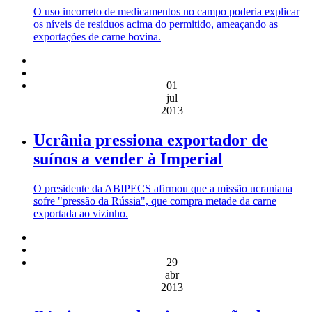
O uso incorreto de medicamentos no campo poderia explicar
os níveis de resíduos acima do permitido, ameaçando as
exportações de carne bovina.
01
jul
2013
Ucrânia pressiona exportador de
suínos a vender à Imperial
O presidente da ABIPECS afirmou que a missão ucraniana
sofre "pressão da Rússia", que compra metade da carne
exportada ao vizinho.
29
abr
2013