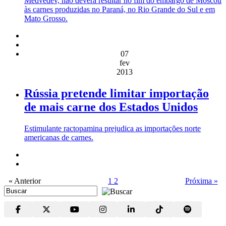
Medvedev, não deverá resultar no fim do embargo de Moscou
às carnes produzidas no Paraná, no Rio Grande do Sul e em
Mato Grosso.
07
fev
2013
Rússia pretende limitar importação
de mais carne dos Estados Unidos
Estimulante ractopamina prejudica as importações norte
americanas de carnes.
« Anterior
1
2
Próxima »