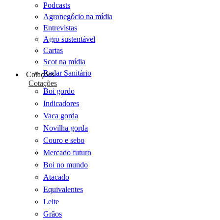
Podcasts
Agronegócio na mídia
Entrevistas
Agro sustentável
Cartas
Scot na mídia
Radar Sanitário
Cotações
Cotações
Boi gordo
Indicadores
Vaca gorda
Novilha gorda
Couro e sebo
Mercado futuro
Boi no mundo
Atacado
Equivalentes
Leite
Grãos