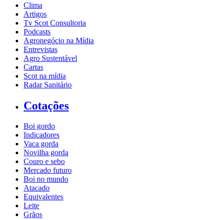
Clima
Artigos
Tv Scot Consultoria
Podcasts
Agronegócio na Mídia
Entrevistas
Agro Sustentável
Cartas
Scot na mídia
Radar Sanitário
Cotações
Boi gordo
Indicadores
Vaca gorda
Novilha gorda
Couro e sebo
Mercado futuro
Boi no mundo
Atacado
Equivalentes
Leite
Grãos