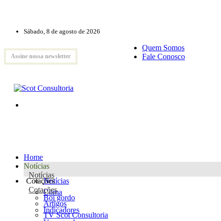
Sábado, 8 de agosto de 2026
Quem Somos
Fale Conosco
Assine nossa newsletter
Home
Notícias
Notícias
Cotações
Notícias
Cotações
Clima
Boi gordo
Artigos
Indicadores
TV Scot Consultoria