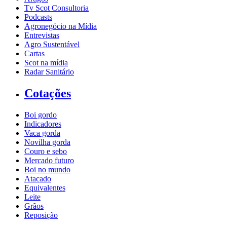
Tv Scot Consultoria
Podcasts
Agronegócio na Mídia
Entrevistas
Agro Sustentável
Cartas
Scot na mídia
Radar Sanitário
Cotações
Boi gordo
Indicadores
Vaca gorda
Novilha gorda
Couro e sebo
Mercado futuro
Boi no mundo
Atacado
Equivalentes
Leite
Grãos
Reposição