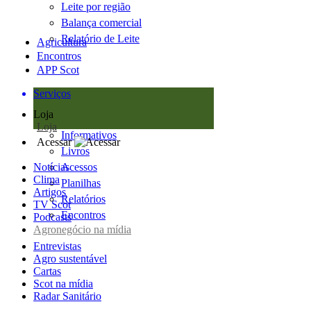
Leite por região
Balança comercial
Relatório de Leite
Agricultura
Encontros
APP Scot
Serviços
Loja
Loja
Informativos
Acessar
Livros
Notícias
Acessos
Clima
Planilhas
Artigos
Relatórios
TV Scot
Encontros
Podcasts
Agronegócio na mídia
Entrevistas
Agro sustentável
Cartas
Scot na mídia
Radar Sanitário