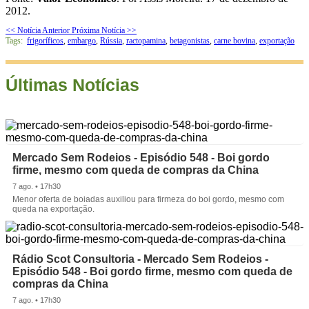
2012.
<< Notícia Anterior
Próxima Notícia >>
Tags:
frigoríficos
,
embargo
,
Rússia
,
ractopamina
,
betagonistas
,
carne bovina
,
exportação
Últimas Notícias
Mercado Sem Rodeios - Episódio 548 - Boi gordo
firme, mesmo com queda de compras da China
7 ago. • 17h30
Menor oferta de boiadas auxiliou para firmeza do boi gordo, mesmo com
queda na exportação.
Rádio Scot Consultoria - Mercado Sem Rodeios -
Episódio 548 - Boi gordo firme, mesmo com queda de
compras da China
7 ago. • 17h30