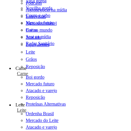
Vaca gorda
Podcasts
Novilha gorda
Agronegócio na mídia
Couro e sebo
Entrevistas
Mercado futuro
Agro sustentável
Cartas
Boi no mundo
Scot na mídia
Atacado
Radar Sanitário
Equivalentes
Leite
Grãos
Reposição
Carne
Carne
Boi gordo
Mercado futuro
Atacado e varejo
Reposição
Proteínas Alternativas
Leite
Leite
Ordenha Brasil
Mercado do Leite
Atacado e varejo