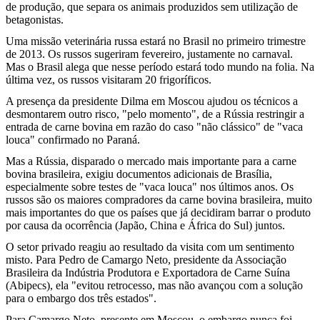
de produção, que separa os animais produzidos sem utilização de
betagonistas.
Uma missão veterinária russa estará no Brasil no primeiro trimestre
de 2013. Os russos sugeriram fevereiro, justamente no carnaval.
Mas o Brasil alega que nesse período estará todo mundo na folia. Na
última vez, os russos visitaram 20 frigoríficos.
A presença da presidente Dilma em Moscou ajudou os técnicos a
desmontarem outro risco, "pelo momento", de a Rússia restringir a
entrada de carne bovina em razão do caso "não clássico" de "vaca
louca" confirmado no Paraná.
Mas a Rússia, disparado o mercado mais importante para a carne
bovina brasileira, exigiu documentos adicionais de Brasília,
especialmente sobre testes de "vaca louca" nos últimos anos. Os
russos são os maiores compradores da carne bovina brasileira, muito
mais importantes do que os países que já decidiram barrar o produto
por causa da ocorrência (Japão, China e África do Sul) juntos.
O setor privado reagiu ao resultado da visita com um sentimento
misto. Para Pedro de Camargo Neto, presidente da Associação
Brasileira da Indústria Produtora e Exportadora de Carne Suína
(Abipecs), ela "evitou retrocesso, mas não avançou com a solução
para o embargo dos três estados".
Para Camargo Neto, presente em Moscou, o embargo nunca foi