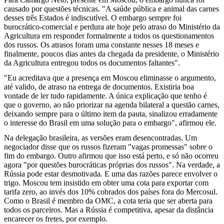
causado por questões técnicas. "A saúde pública e animal das carnes
desses três Estados é indiscutível. O embargo sempre foi
burocrático-comercial e perdura ate hoje pelo atraso do Ministério da
Agricultura em responder formalmente a todos os questionamentos
dos russos. Os atrasos foram uma constante nesses 18 meses e
finalmente, poucos dias antes da chegada da presidente, o Ministério
da Agricultura entregou todos os documentos faltantes".
"Eu acreditava que a presença em Moscou eliminasse o argumento,
até valido, de atraso na entrega de documentos. Existiria boa
vontade de ler tudo rapidamente. A única explicação que tenho é
que o governo, ao não priorizar na agenda bilateral a questão carnes,
deixando sempre para o último item da pauta, sinalizou erradamente
o interesse do Brasil em uma solução para o embargo", afirmou ele.
Na delegação brasileira, as versões eram desencontradas. Um
negociador disse que os russos fizeram "vagas promessas" sobre o
fim do embargo. Outro afirmou que isso está perto, e só não ocorreu
agora "por questões burocráticas próprias dos russos". Na verdade, a
Rússia pode estar desmotivada. E uma das razões parece envolver o
trigo. Moscou tem insistido em obter uma cota para exportar com
tarifa zero, ao invés dos 10% cobrados dos países fora do Mercosul.
Como o Brasil é membro da OMC, a cota teria que ser aberta para
todos os parceiros. Mas a Rússia é competitiva, apesar da distância
encarecer os fretes, por exemplo.