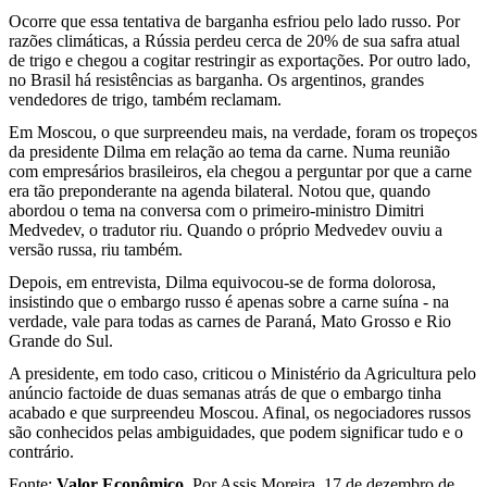
Ocorre que essa tentativa de barganha esfriou pelo lado russo. Por
razões climáticas, a Rússia perdeu cerca de 20% de sua safra atual
de trigo e chegou a cogitar restringir as exportações. Por outro lado,
no Brasil há resistências as barganha. Os argentinos, grandes
vendedores de trigo, também reclamam.
Em Moscou, o que surpreendeu mais, na verdade, foram os tropeços
da presidente Dilma em relação ao tema da carne. Numa reunião
com empresários brasileiros, ela chegou a perguntar por que a carne
era tão preponderante na agenda bilateral. Notou que, quando
abordou o tema na conversa com o primeiro-ministro Dimitri
Medvedev, o tradutor riu. Quando o próprio Medvedev ouviu a
versão russa, riu também.
Depois, em entrevista, Dilma equivocou-se de forma dolorosa,
insistindo que o embargo russo é apenas sobre a carne suína - na
verdade, vale para todas as carnes de Paraná, Mato Grosso e Rio
Grande do Sul.
A presidente, em todo caso, criticou o Ministério da Agricultura pelo
anúncio factoide de duas semanas atrás de que o embargo tinha
acabado e que surpreendeu Moscou. Afinal, os negociadores russos
são conhecidos pelas ambiguidades, que podem significar tudo e o
contrário.
Fonte:
Valor Econômico
. Por Assis Moreira. 17 de dezembro de