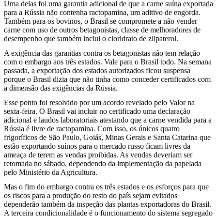
Uma delas foi uma garantia adicional de que a carne suína exportada
para a Rússia não contenha ractopamina, um aditivo de engorda.
Também para os bovinos, o Brasil se compromete a não vender
carne com uso de outros betagonistas, classe de melhoradores de
desempenho que também inclui o cloridrato de zilpaterol.
A exigência das garantias contra os betagonistas não tem relação
com o embargo aos três estados. Vale para o Brasil todo. Na semana
passada, a exportação dos estados autorizados ficou suspensa
porque o Brasil dizia que não tinha como conceder certificados com
a dimensão das exigências da Rússia.
Esse ponto foi resolvido por um acordo revelado pelo Valor na
sexta-feira. O Brasil vai incluir no certificado uma declaração
adicional e laudos laboratoriais atestando que a carne vendida para a
Rússia é livre de ractopamina. Com isso, os únicos quatro
frigoríficos de São Paulo, Goiás, Minas Gerais e Santa Catarina que
estão exportando suínos para o mercado russo ficam livres da
ameaça de terem as vendas proibidas. As vendas deveriam ser
retomada no sábado, dependendo da implementação da papelada
pelo Ministério da Agricultura.
Mas o fim do embargo contra os três estados e os esforços para que
os riscos para a produção do resto do país sejam evitados
dependerão também da inspeção das plantas exportadoras do Brasil.
A terceira condicionalidade é o funcionamento do sistema segregado