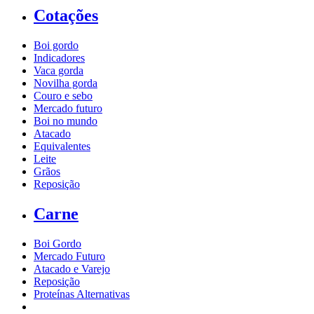
Cotações
Boi gordo
Indicadores
Vaca gorda
Novilha gorda
Couro e sebo
Mercado futuro
Boi no mundo
Atacado
Equivalentes
Leite
Grãos
Reposição
Carne
Boi Gordo
Mercado Futuro
Atacado e Varejo
Reposição
Proteínas Alternativas