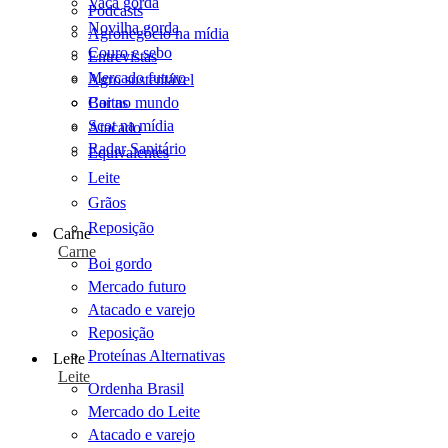
Vaca gorda
Podcasts
Novilha gorda
Agronegócio na mídia
Couro e sebo
Entrevistas
Mercado futuro
Agro sustentável
Cartas
Boi no mundo
Scot na mídia
Atacado
Radar Sanitário
Equivalentes
Leite
Grãos
Reposição
Carne
Carne
Boi gordo
Mercado futuro
Atacado e varejo
Reposição
Proteínas Alternativas
Leite
Leite
Ordenha Brasil
Mercado do Leite
Atacado e varejo