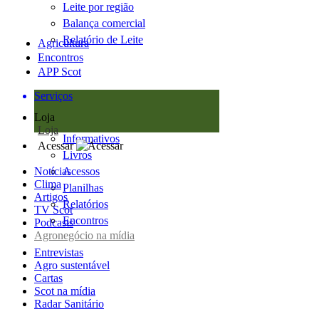
Leite por região
Balança comercial
Relatório de Leite
Agricultura
Encontros
APP Scot
Serviços
Loja
Loja
Informativos
Acessar
Livros
Notícias
Acessos
Clima
Planilhas
Artigos
Relatórios
TV Scot
Encontros
Podcasts
Agronegócio na mídia
Entrevistas
Agro sustentável
Cartas
Scot na mídia
Radar Sanitário