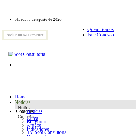
Sábado, 8 de agosto de 2026
Quem Somos
Fale Conosco
Assine nossa newsletter
Home
Notícias
Notícias
Cotações
Notícias
Cotações
Clima
Boi gordo
Artigos
Indicadores
TV Scot Consultoria