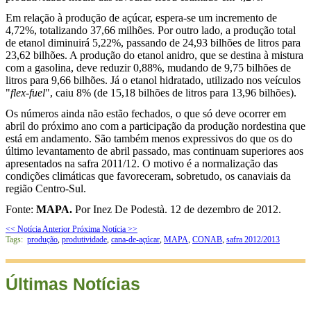
Em relação à produção de açúcar, espera-se um incremento de
4,72%, totalizando 37,66 milhões. Por outro lado, a produção total
de etanol diminuirá 5,22%, passando de 24,93 bilhões de litros para
23,62 bilhões. A produção do etanol anidro, que se destina à mistura
com a gasolina, deve reduzir 0,88%, mudando de 9,75 bilhões de
litros para 9,66 bilhões. Já o etanol hidratado, utilizado nos veículos
"
flex-fuel
", caiu 8% (de 15,18 bilhões de litros para 13,96 bilhões).
Os números ainda não estão fechados, o que só deve ocorrer em
abril do próximo ano com a participação da produção nordestina que
está em andamento. São também menos expressivos do que os do
último levantamento de abril passado, mas continuam superiores aos
apresentados na safra 2011/12. O motivo é a normalização das
condições climáticas que favoreceram, sobretudo, os canaviais da
região Centro-Sul.
Fonte:
MAPA.
Por Inez De Podestà. 12 de dezembro de 2012.
<< Notícia Anterior
Próxima Notícia >>
Tags:
produção
,
produtividade
,
cana-de-açúcar
,
MAPA
,
CONAB
,
safra 2012/2013
Últimas Notícias