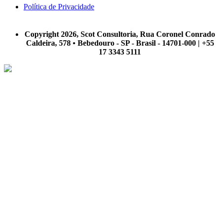
Política de Privacidade
A Scot Consultoria não se responsabiliza por negócios realizados a partir das informações contidas em
nosso site.
Copyright 2026, Scot Consultoria, Rua Coronel Conrado
Caldeira, 578 • Bebedouro - SP - Brasil - 14701-000 | +55
17 3343 5111