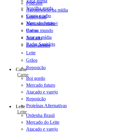
Vaca gorda
Podcasts
Novilha gorda
Agronegócio na mídia
Couro e sebo
Entrevistas
Mercado futuro
Agro sustentável
Cartas
Boi no mundo
Scot na mídia
Atacado
Radar Sanitário
Equivalentes
Leite
Grãos
Reposição
Carne
Carne
Boi gordo
Mercado futuro
Atacado e varejo
Reposição
Proteínas Alternativas
Leite
Leite
Ordenha Brasil
Mercado do Leite
Atacado e varejo