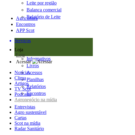
Leite por região
Balança comercial
Relatório de Leite
Agricultura
Encontros
APP Scot
Serviços
Loja
Loja
Informativos
Acessar
Livros
Notícias
Acessos
Clima
Planilhas
Artigos
Relatórios
TV Scot
Encontros
Podcasts
Agronegócio na mídia
Entrevistas
Agro sustentável
Cartas
Scot na mídia
Radar Sanitário