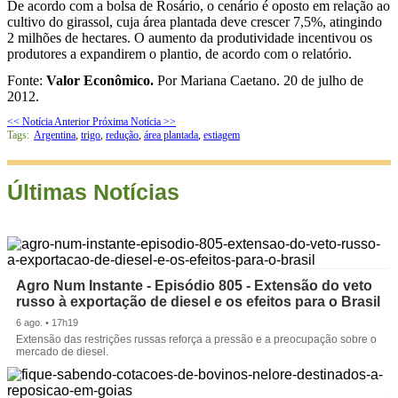
De acordo com a bolsa de Rosário, o cenário é oposto em relação ao
cultivo do girassol, cuja área plantada deve crescer 7,5%, atingindo
2 milhões de hectares. O aumento da produtividade incentivou os
produtores a expandirem o plantio, de acordo com o relatório.
Fonte:
Valor Econômico.
Por Mariana Caetano. 20 de julho de
2012.
<< Notícia Anterior
Próxima Notícia >>
Tags:
Argentina
,
trigo
,
redução
,
área plantada
,
estiagem
Últimas Notícias
Agro Num Instante - Episódio 805 - Extensão do veto
russo à exportação de diesel e os efeitos para o Brasil
6 ago. • 17h19
Extensão das restrições russas reforça a pressão e a preocupação sobre o
mercado de diesel.