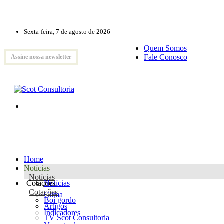
Sexta-feira, 7 de agosto de 2026
Quem Somos
Fale Conosco
Assine nossa newsletter
Home
Notícias
Notícias
Cotações
Notícias
Cotações
Clima
Boi gordo
Artigos
Indicadores
TV Scot Consultoria