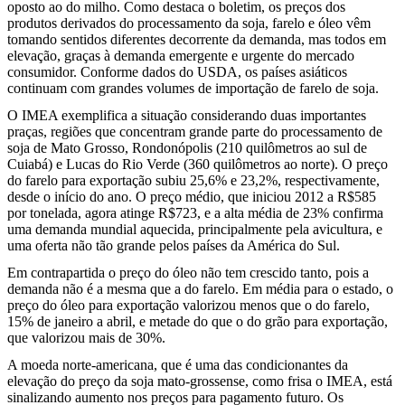
oposto ao do milho. Como destaca o boletim, os preços dos
produtos derivados do processamento da soja, farelo e óleo vêm
tomando sentidos diferentes decorrente da demanda, mas todos em
elevação, graças à demanda emergente e urgente do mercado
consumidor. Conforme dados do USDA, os países asiáticos
continuam com grandes volumes de importação de farelo de soja.
O IMEA exemplifica a situação considerando duas importantes
praças, regiões que concentram grande parte do processamento de
soja de Mato Grosso, Rondonópolis (210 quilômetros ao sul de
Cuiabá) e Lucas do Rio Verde (360 quilômetros ao norte). O preço
do farelo para exportação subiu 25,6% e 23,2%, respectivamente,
desde o início do ano. O preço médio, que iniciou 2012 a R$585
por tonelada, agora atinge R$723, e a alta média de 23% confirma
uma demanda mundial aquecida, principalmente pela avicultura, e
uma oferta não tão grande pelos países da América do Sul.
Em contrapartida o preço do óleo não tem crescido tanto, pois a
demanda não é a mesma que a do farelo. Em média para o estado, o
preço do óleo para exportação valorizou menos que o do farelo,
15% de janeiro a abril, e metade do que o do grão para exportação,
que valorizou mais de 30%.
A moeda norte-americana, que é uma das condicionantes da
elevação do preço da soja mato-grossense, como frisa o IMEA, está
sinalizando aumento nos preços para pagamento futuro. Os