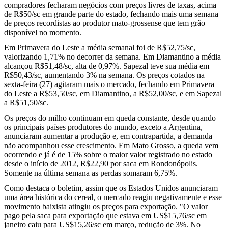
compradores fecharam negócios com preços livres de taxas, acima
de R$50/sc em grande parte do estado, fechando mais uma semana
de preços recordistas ao produtor mato-grossense que tem grão
disponível no momento.
Em Primavera do Leste a média semanal foi de R$52,75/sc,
valorizando 1,71% no decorrer da semana. Em Diamantino a média
alcançou R$51,48/sc, alta de 0,97%. Sapezal teve sua média em
R$50,43/sc, aumentando 3% na semana. Os preços cotados na
sexta-feira (27) agitaram mais o mercado, fechando em Primavera
do Leste a R$53,50/sc, em Diamantino, a R$52,00/sc, e em Sapezal
a R$51,50/sc.
Os preços do milho continuam em queda constante, desde quando
os principais países produtores do mundo, exceto a Argentina,
anunciaram aumentar a produção e, em contrapartida, a demanda
não acompanhou esse crescimento. Em Mato Grosso, a queda vem
ocorrendo e já é de 15% sobre o maior valor registrado no estado
desde o início de 2012, R$22,90 por saca em Rondonópolis.
Somente na última semana as perdas somaram 6,75%.
Como destaca o boletim, assim que os Estados Unidos anunciaram
uma área histórica do cereal, o mercado reagiu negativamente e esse
movimento baixista atingiu os preços para exportação. "O valor
pago pela saca para exportação que estava em US$15,76/sc em
janeiro caiu para US$15,26/sc em março, redução de 3%. No