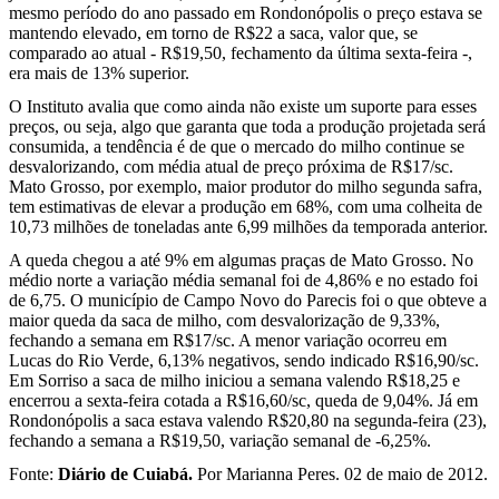
mesmo período do ano passado em Rondonópolis o preço estava se
mantendo elevado, em torno de R$22 a saca, valor que, se
comparado ao atual - R$19,50, fechamento da última sexta-feira -,
era mais de 13% superior.
O Instituto avalia que como ainda não existe um suporte para esses
preços, ou seja, algo que garanta que toda a produção projetada será
consumida, a tendência é de que o mercado do milho continue se
desvalorizando, com média atual de preço próxima de R$17/sc.
Mato Grosso, por exemplo, maior produtor do milho segunda safra,
tem estimativas de elevar a produção em 68%, com uma colheita de
10,73 milhões de toneladas ante 6,99 milhões da temporada anterior.
A queda chegou a até 9% em algumas praças de Mato Grosso. No
médio norte a variação média semanal foi de 4,86% e no estado foi
de 6,75. O município de Campo Novo do Parecis foi o que obteve a
maior queda da saca de milho, com desvalorização de 9,33%,
fechando a semana em R$17/sc. A menor variação ocorreu em
Lucas do Rio Verde, 6,13% negativos, sendo indicado R$16,90/sc.
Em Sorriso a saca de milho iniciou a semana valendo R$18,25 e
encerrou a sexta-feira cotada a R$16,60/sc, queda de 9,04%. Já em
Rondonópolis a saca estava valendo R$20,80 na segunda-feira (23),
fechando a semana a R$19,50, variação semanal de -6,25%.
Fonte:
Diário de Cuiabá.
Por Marianna Peres. 02 de maio de 2012.