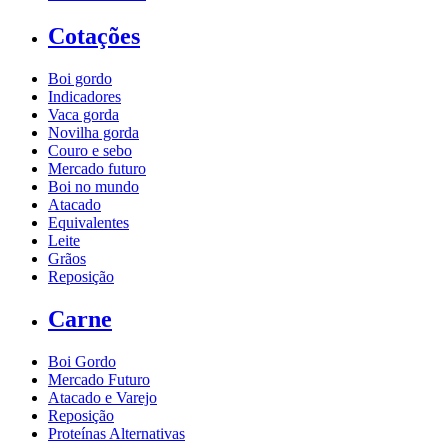
Cotações
Boi gordo
Indicadores
Vaca gorda
Novilha gorda
Couro e sebo
Mercado futuro
Boi no mundo
Atacado
Equivalentes
Leite
Grãos
Reposição
Carne
Boi Gordo
Mercado Futuro
Atacado e Varejo
Reposição
Proteínas Alternativas