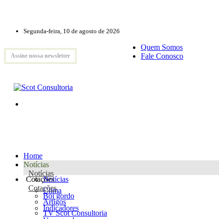
Segunda-feira, 10 de agosto de 2026
Quem Somos
Fale Conosco
Assine nossa newsletter
Home
Notícias
Notícias
Cotações
Notícias
Cotações
Clima
Boi gordo
Artigos
Indicadores
TV Scot Consultoria