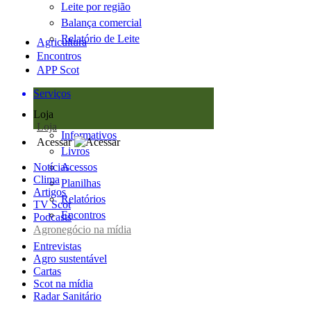
Leite por região
Balança comercial
Relatório de Leite
Agricultura
Encontros
APP Scot
Serviços
Loja
Loja
Informativos
Acessar
Livros
Notícias
Acessos
Clima
Planilhas
Artigos
Relatórios
TV Scot
Encontros
Podcasts
Agronegócio na mídia
Entrevistas
Agro sustentável
Cartas
Scot na mídia
Radar Sanitário