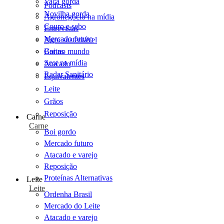
Vaca gorda
Podcasts
Novilha gorda
Agronegócio na mídia
Couro e sebo
Entrevistas
Mercado futuro
Agro sustentável
Cartas
Boi no mundo
Scot na mídia
Atacado
Radar Sanitário
Equivalentes
Leite
Grãos
Reposição
Carne
Carne
Boi gordo
Mercado futuro
Atacado e varejo
Reposição
Proteínas Alternativas
Leite
Leite
Ordenha Brasil
Mercado do Leite
Atacado e varejo