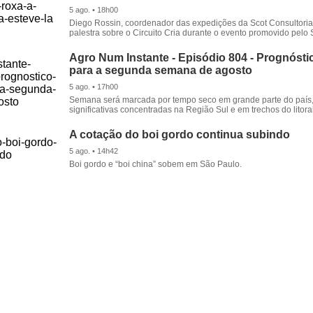
5 ago. • 18h00
Diego Rossin, coordenador das expedições da Scot Consultoria,
palestra sobre o Circuito Cria durante o evento promovido pelo S
Agro Num Instante - Episódio 804 - Prognóstic
para a segunda semana de agosto
5 ago. • 17h00
Semana será marcada por tempo seco em grande parte do país
significativas concentradas na Região Sul e em trechos do litora
A cotação do boi gordo continua subindo
5 ago. • 14h42
Boi gordo e “boi china” sobem em São Paulo.