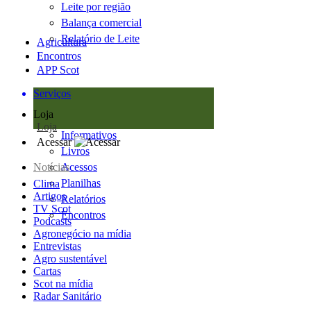
Leite por região
Balança comercial
Relatório de Leite
Agricultura
Encontros
APP Scot
Serviços
Loja
Loja
Informativos
Acessar
Livros
Notícias
Acessos
Planilhas
Clima
Artigos
Relatórios
TV Scot
Encontros
Podcasts
Agronegócio na mídia
Entrevistas
Agro sustentável
Cartas
Scot na mídia
Radar Sanitário