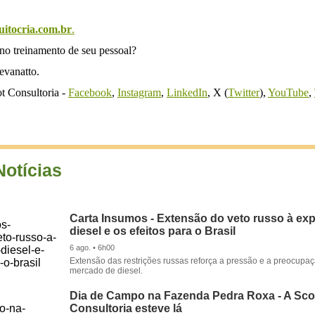
cuitocria.com.br
.
 no treinamento de seu pessoal?
evanatto.
t Consultoria -
Facebook
,
Instagram
,
LinkedIn
, X (
Twitter
),
YouTube
,
Notícias
Carta Insumos - Extensão do veto russo à ex
diesel e os efeitos para o Brasil
6 ago. • 6h00
Extensão das restrições russas reforça a pressão e a preocupa
mercado de diesel.
Dia de Campo na Fazenda Pedra Roxa - A Sco
Consultoria esteve lá