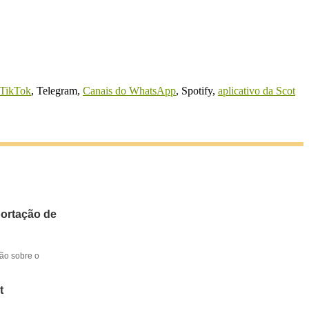
TikTok
, Telegram,
Canais do WhatsApp
, Spotify,
aplicativo da Scot
portação de
ção sobre o
t