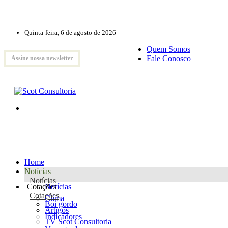
Quinta-feira, 6 de agosto de 2026
Quem Somos
Fale Conosco
Assine nossa newsletter
Home
Notícias
Notícias
Cotações
Notícias
Cotações
Clima
Boi gordo
Artigos
Indicadores
TV Scot Consultoria