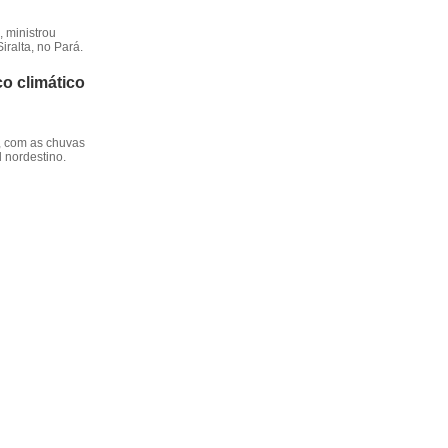
 ministrou
iralta, no Pará.
o climático
, com as chuvas
l nordestino.