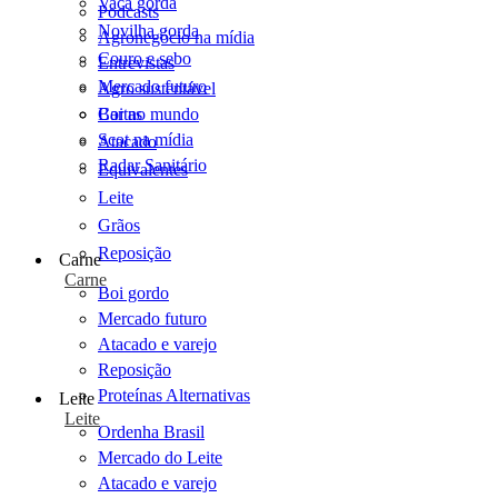
Vaca gorda
Podcasts
Novilha gorda
Agronegócio na mídia
Couro e sebo
Entrevistas
Mercado futuro
Agro sustentável
Cartas
Boi no mundo
Scot na mídia
Atacado
Radar Sanitário
Equivalentes
Leite
Grãos
Reposição
Carne
Carne
Boi gordo
Mercado futuro
Atacado e varejo
Reposição
Proteínas Alternativas
Leite
Leite
Ordenha Brasil
Mercado do Leite
Atacado e varejo